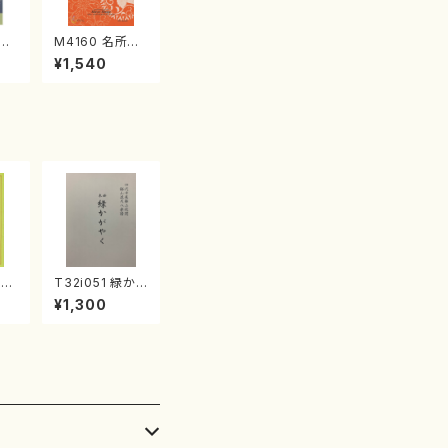
江
M4160 名所土
産《箏曲楽譜》
¥1,540
（箏/宮城喜代
子・宮城数江著・
宮城宗家監修/
箏曲古典楽譜）
千
T32i051 緑か
曲
がやく（尺八/金
¥1,300
獅
森高山/楽譜）都
/
山流公刊楽譜曲
番：50