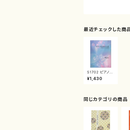
最近チェックした商
S1702 ピアノの
ための小品（ピア
¥1,430
ノ/酒井治人/楽
譜）
同じカテゴリの商品