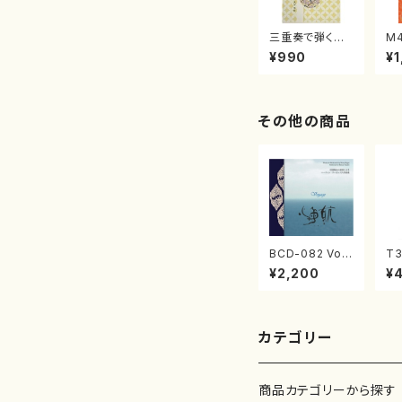
三重奏で弾く名
M
曲集 クリスマ
子
¥990
¥1
スメドレー( 箏
（
2/大平光美 編
著
曲/楽譜）
修
譜
その他の商品
BCD-082 Voy
T3
age 田辺頌山の
の
¥2,200
¥
演奏によるマー
玄
ティン・リーガン
no
尺八作品集（田
辺頌山/マーティ
ン・リーガン/C
カテゴリー
D）
商品カテゴリーから探す