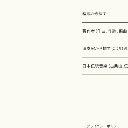
楽譜
編成から探す
書籍
邦楽器
著作者（作曲、作詩、編曲
書籍
箏・琴（ソロ）
CD・DVD
合唱
あ行
演奏家から探す(CD/DV
テキストブック
箏・琴（合奏）
混声合唱
青木省三(アオキ ショウゾウ)
チケット
歌・声
か行
邦楽（箏、三味線、尺八等
日本伝統音楽（古典曲,
事典
三味線（ソロ）
女声合唱
青島広志（アオシマ ヒロシ）
ソプラノ
梯郁夫(カケハシ イクオ)
アルメリア（箏）
雑誌
洋楽器（鍵盤楽器）
さ行
声楽家・合唱団・朗読等
地歌箏曲（箏古典楽譜）
詩集
三味線（合奏）
男声合唱
秋山健治(アキヤマ ケンジ）
アルト
蔭山滸山(カゲヤマ キョザン)
石川高（笙）
邦楽ジャーナル
ピアノ（ソロ）
斉藤松声(サイトウ ショウセイ
應和惠子（声楽・ソプラノ）
宮城道雄（宮城宗家監修）
レコード
洋楽器（弦楽器）
た行
洋楽-鍵盤楽器（ピアノ、
地歌箏曲（三絃古典楽
尺八（ソロ）
児童合唱
秋山邦晴(アキヤマ クニハル)
テノール
景山伸夫(カゲヤマ ノブオ)
伊藤まなみ（箏）
ピアノ（連弾）
斎藤武（サイトウ タケシ）
栗友会女声アンサンブル（合
バイオリン（ソロ）
平良伊津美(タイラ イツミ)
マリーン・ファン・ニューケルケ
宮城道雄（宮城宗家監修）
雑貨・アクセサリー
洋楽器（木管楽器）
な行
洋楽-弦楽器（バイオリン
長唄青柳楽譜（唄、三味
プライバシーポリシー