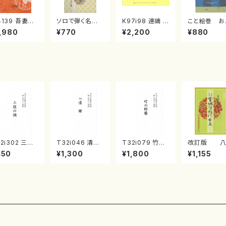
4139 吾妻獅
ソロで弾く名曲
K97i98 連禱 :
こと絵巻 お
《箏曲楽譜》
集 クリスマス・
2台ピアノのため
戸日本橋
,980
¥770
¥2,200
¥880
箏/宮城道雄
イブ／恋人がサ
の（2 Pianos /
・宮城宗家監
ンタクロース(
菊池 幸夫 / 楽
/箏曲古典楽
箏独奏 /大平
譜）
）
光美 編曲/楽
譜）
2i302 三段
T32i046 清姫
T32i079 竹の
改訂版 八
調（尺八/久本
（尺八/金森高山/
群像（尺八/初代
代獅子編
450
¥1,300
¥1,800
¥1,155
智/楽譜）都山
楽譜）都山流公
山本邦山/尺八/
（編曲八千代
:2003
刊楽譜曲番：45
都山式譜）都山
子）(/宮城道雄
流公刊楽譜曲番:
楽譜）
528