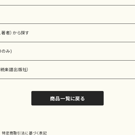
、著者）から探す
Dのみ)
）演奏家
伝統楽譜出版社）
商品一覧に戻る
)
オルガン等）演奏家
譜）
唱・女声合唱）
ン（ピアノ）
、ギター等）演奏家
線楽譜）
特定商取引法に基づく表記