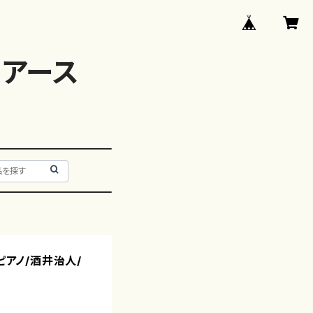
アース
ピアノ/酒井治人/