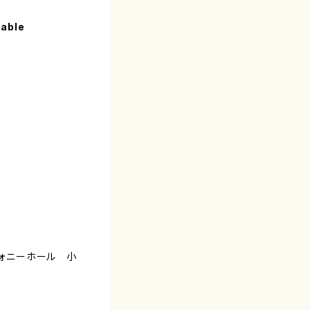
lable
フォニーホール 小