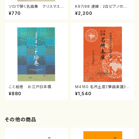
ソロで弾く名曲集 クリスマス・
K97i98 連禱 : 2台ピアノのた
イブ／恋人がサンタクロース(
めの（2 Pianos / 菊池 幸夫 /
¥770
¥2,200
箏独奏 /大平光美 編曲/楽
楽譜）
譜）
こと絵巻 お江戸日本橋
M4160 名所土産《箏曲楽譜》
（箏/宮城喜代子・宮城数江著・
¥880
¥1,540
宮城宗家監修/箏曲古典楽譜）
その他の商品