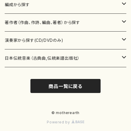
楽譜
編成から探す
書籍
邦楽器
著作者（作曲、作詩、編曲、著者）から探す
書籍
箏・琴（ソロ）
CD・DVD
合唱
あ行
演奏家から探す(CD/DVDのみ)
テキストブック
箏・琴（合奏）
混声合唱
青木省三(アオキ ショウゾウ)
チケット
歌・声
か行
邦楽（箏、三味線、尺八等）演奏家
日本伝統音楽（古典曲,伝統楽譜出版社）
事典
三味線（ソロ）
女声合唱
青島広志（アオシマ ヒロシ）
ソプラノ
梯郁夫(カケハシ イクオ)
アルメリア（箏）
雑誌
洋楽器（鍵盤楽器）
さ行
声楽家・合唱団・朗読等
地歌箏曲（箏古典楽譜）
商品一覧に戻る
詩集
三味線（合奏）
男声合唱
秋山健治(アキヤマ ケンジ）
アルト
蔭山滸山(カゲヤマ キョザン)
石川高（笙）
邦楽ジャーナル
ピアノ（ソロ）
斉藤松声(サイトウ ショウセイ)
應和惠子（声楽・ソプラノ）
宮城道雄（宮城宗家監修）
レコード
洋楽器（弦楽器）
た行
洋楽-鍵盤楽器（ピアノ、オルガン等）演奏家
地歌箏曲（三絃古典楽譜）
尺八（ソロ）
児童合唱
秋山邦晴(アキヤマ クニハル)
テノール
景山伸夫(カゲヤマ ノブオ)
伊藤まなみ（箏）
ピアノ（連弾）
斎藤武（サイトウ タケシ）
栗友会女声アンサンブル（合唱・女声合唱）
バイオリン（ソロ）
平良伊津美(タイラ イツミ)
マリーン・ファン・ニューケルケン（ピアノ）
宮城道雄（宮城宗家監修）
雑貨・アクセサリー
洋楽器（木管楽器）
な行
洋楽-弦楽器（バイオリン、ギター等）演奏家
長唄青柳楽譜（唄、三味線楽譜）
© motherearth
Powered by
尺八（合奏）
朗読・語り
芥川也寸志（アクタガワ ヤスシ）
バリトン
葛西聖憲(カサイ マサノリ)
浦上恵子（箏）
ピアノ（合奏）
斎藤友子(サイトウ トモコ)
川口聖加（声楽・ソプラノ）
バイオリン（合奏）
田頭優子(タガシラ ユウコ)
赤城眞理（ピアノ）
フルート（ピッコロを含む）（ソロ）
内藤 明美(ナイトウ アケミ)
戸澤哲夫（バイオリン）
杵屋彌之介(青柳茂三）
用具
洋楽器（金管楽器）
は行
洋楽-木管楽器（フルート、クラリネット等）演奏家
尺八（古典楽譜、伝統楽譜出版社）