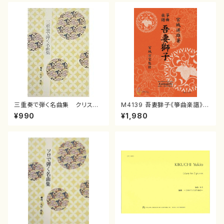
三重奏で弾く名曲集 クリスマ
M4139 吾妻獅子《箏曲楽譜》
スメドレー( 箏2/大平光美 編
（箏/宮城道雄著・宮城宗家監修/
¥990
¥1,980
曲/楽譜）
箏曲古典楽譜）