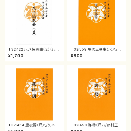
T32i122 尺八協奏曲（２）（尺
T32i559 現代三番叟（尺八/杵
八/二代 山本邦山/尺八/都山式
屋正邦/楽譜）都山流公刊楽譜曲
¥1,700
¥800
譜）都山流公刊楽譜曲番:571
番:2269
T32i454 慶祝調（尺八/久本玄
T32i493 弥勒（尺八/野村正
智/楽譜）都山流公刊楽譜曲番:2
峰/楽譜）都山流公刊楽譜曲番:2