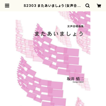
S2303 またあいましょう（女声合唱/
坂井情二/楽譜） | motherearth