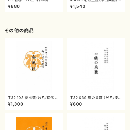
（箏/宮城喜代子・宮城数江著・
¥880
¥1,540
宮城宗家監修/箏曲古典楽譜）
その他の商品
T32i103 春風籟（尺八/初代 石
T32i039 鶴の巣籠 （尺八/楽
垣征山/尺八/都山式譜）都山流
譜）都山no.38
¥1,300
¥600
公刊楽譜曲番:552