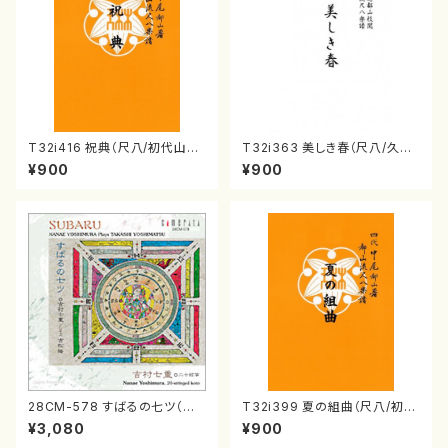
T32i416 祝典（尺八/初代山川
T32i363 美しき春（尺八/久本
園松/楽譜）都山流公刊楽譜曲
玄智/楽譜）都山流公刊楽譜曲
¥900
¥900
番:2121
番:2068
28CM-578 すばるの七ツ（二
T32i399 夏の組曲（尺八/初代
十絃箏/クラリネット/ヴァイオリ
山川園松/楽譜）都山流公刊楽譜
¥3,080
¥900
ン/チェロ/吉松 隆：/CD）
曲番:2104