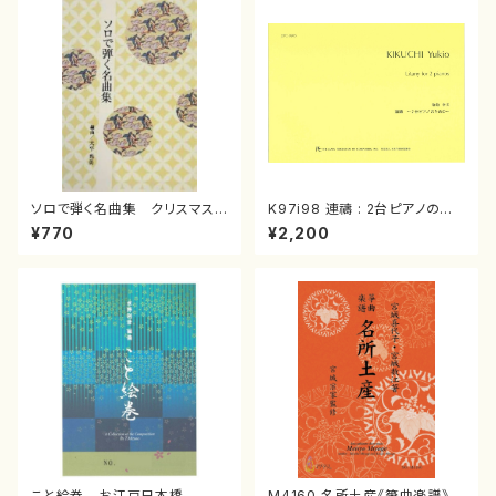
ソロで弾く名曲集 クリスマス・
K97i98 連禱 : 2台ピアノのた
イブ／恋人がサンタクロース(
めの（2 Pianos / 菊池 幸夫 /
¥770
¥2,200
箏独奏 /大平光美 編曲/楽
楽譜）
譜）
こと絵巻 お江戸日本橋
M4160 名所土産《箏曲楽譜》