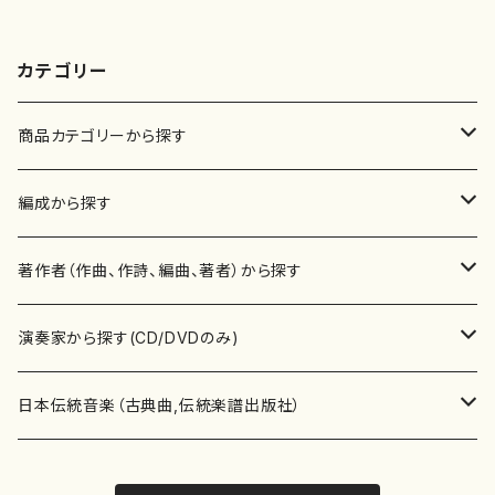
カテゴリー
商品カテゴリーから探す
楽譜
編成から探す
書籍
邦楽器
著作者（作曲、作詩、編曲、著者）から探す
書籍
箏・琴（ソロ）
CD・DVD
合唱
あ行
演奏家から探す(CD/DVDのみ)
テキストブック
箏・琴（合奏）
混声合唱
青木省三(アオキ ショウゾウ)
チケット
歌・声
か行
邦楽（箏、三味線、尺八等）演奏家
日本伝統音楽（古典曲,伝統楽譜出版社）
事典
三味線（ソロ）
女声合唱
青島広志（アオシマ ヒロシ）
ソプラノ
梯郁夫(カケハシ イクオ)
アルメリア（箏）
雑誌
洋楽器（鍵盤楽器）
さ行
声楽家・合唱団・朗読等
地歌箏曲（箏古典楽譜）