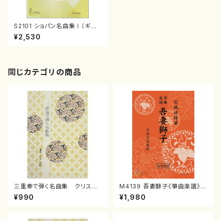
S2101 ショパン名曲集Ⅰ（ギタ
ー２/柴田健/楽譜）
¥2,530
同じカテゴリの商品
三重奏で弾く名曲集 クリスマ
M4139 吾妻獅子《箏曲楽譜》
スメドレー( 箏2/大平光美 編
（箏/宮城道雄著・宮城宗家監修/
¥990
¥1,980
曲/楽譜）
箏曲古典楽譜）