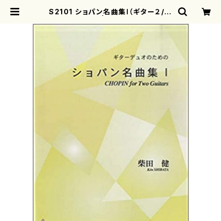
S2101 ショパン名曲集Ⅰ（ギター２/柴
田健/楽譜） | motherearth