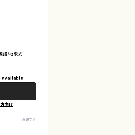
線譜/地歌式
 available
の方向け
通報する