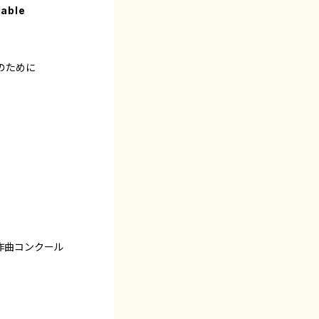
lable
のために
場作曲コンクール