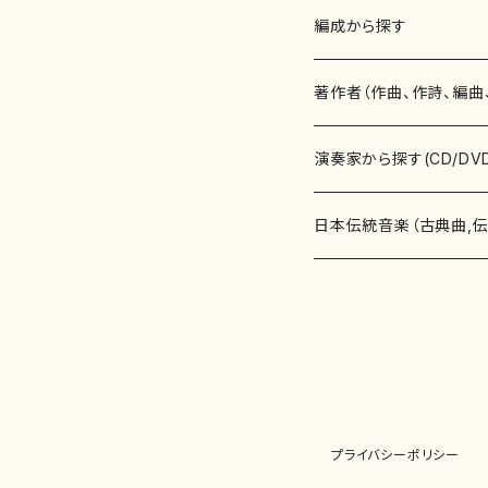
楽譜
編成から探す
書籍
邦楽器
著作者（作曲、作詩、編曲
書籍
箏・琴（ソロ）
CD・DVD
合唱
あ行
演奏家から探す(CD/DV
テキストブック
箏・琴（合奏）
混声合唱
青木省三(アオキ ショウゾウ)
チケット
歌・声
か行
邦楽（箏、三味線、尺八等
日本伝統音楽（古典曲,
事典
三味線（ソロ）
女声合唱
青島広志（アオシマ ヒロシ）
ソプラノ
梯郁夫(カケハシ イクオ)
アルメリア（箏）
雑誌
洋楽器（鍵盤楽器）
さ行
声楽家・合唱団・朗読等
地歌箏曲（箏古典楽譜）
詩集
三味線（合奏）
男声合唱
秋山健治(アキヤマ ケンジ）
アルト
蔭山滸山(カゲヤマ キョザン)
石川高（笙）
邦楽ジャーナル
ピアノ（ソロ）
斉藤松声(サイトウ ショウセイ
應和惠子（声楽・ソプラノ）
宮城道雄（宮城宗家監修）
レコード
洋楽器（弦楽器）
た行
洋楽-鍵盤楽器（ピアノ、
地歌箏曲（三絃古典楽
尺八（ソロ）
児童合唱
秋山邦晴(アキヤマ クニハル)
テノール
景山伸夫(カゲヤマ ノブオ)
伊藤まなみ（箏）
ピアノ（連弾）
斎藤武（サイトウ タケシ）
栗友会女声アンサンブル（合
バイオリン（ソロ）
平良伊津美(タイラ イツミ)
マリーン・ファン・ニューケルケ
宮城道雄（宮城宗家監修）
雑貨・アクセサリー
洋楽器（木管楽器）
な行
洋楽-弦楽器（バイオリン
長唄青柳楽譜（唄、三味
プライバシーポリシー
尺八（合奏）
朗読・語り
芥川也寸志（アクタガワ ヤス
バリトン
葛西聖憲(カサイ マサノリ)
浦上恵子（箏）
ピアノ（合奏）
斎藤友子(サイトウ トモコ)
川口聖加（声楽・ソプラノ）
バイオリン（合奏）
田頭優子(タガシラ ユウコ)
赤城眞理（ピアノ）
フルート（ピッコロを含む）（ソ
内藤 明美(ナイトウ アケミ)
戸澤哲夫（バイオリン）
杵屋彌之介(青柳茂三）