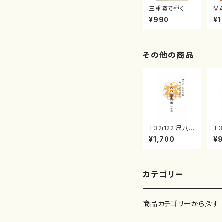
三重奏で弾く名
M
曲集 クリスマ
子
¥990
¥1
スメドレー( 箏
（
2/大平光美 編
著
曲/楽譜）
修
譜
その他の商品
T32i122 尺八協
T3
奏曲（２）（尺八/
風
¥1,700
¥
二代 山本邦山/
村
尺八/都山式譜）
山
都山流公刊楽譜
公
曲番:571
75
カテゴリー
商品カテゴリーから探す