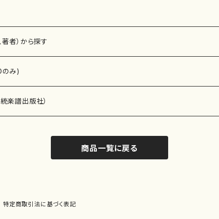
、著者）から探す
Dのみ)
）演奏家
伝統楽譜出版社）
商品一覧に戻る
)
オルガン等）演奏家
譜）
唱・女声合唱）
ン（ピアノ）
、ギター等）演奏家
線楽譜）
特定商取引法に基づく表記
シ）
ロ）