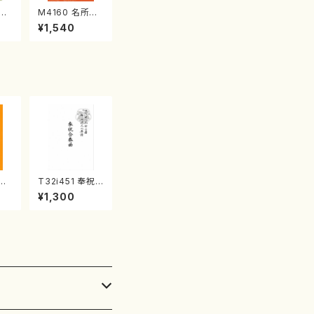
江
M4160 名所土
産《箏曲楽譜》
¥1,540
（箏/宮城喜代
子・宮城数江著・
宮城宗家監修/
箏曲古典楽譜）
夏の
T32i451 奉祝
初代
合奏曲（尺八/久
¥1,300
譜）
本玄智/楽譜）都
楽譜
山流公刊楽譜曲
番:2158