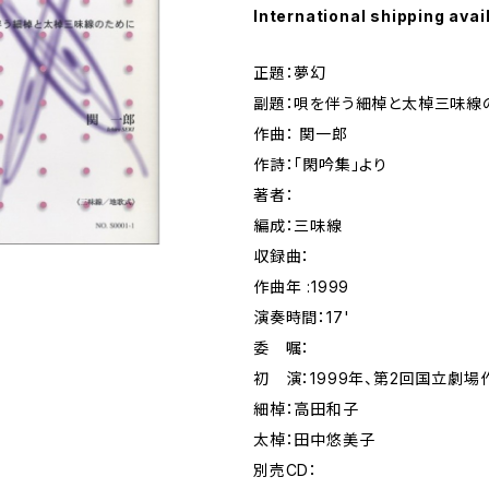
International shipping avai
正題：夢幻
副題：唄を伴う細棹と太棹三味線
作曲： 関一郎
作詩：「閑吟集」より
著者：
編成：三味線
収録曲：
作曲年 :1999
演奏時間：17'
委 嘱：
初 演：1999年、第2回国立劇
細棹：高田和子
太棹：田中悠美子
別売CD：