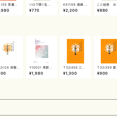
4139 吾妻獅
ソロで弾く名曲
K97i98 連禱 :
こと絵巻 お
《箏曲楽譜》
集 クリスマス・
2台ピアノのため
戸日本橋
,980
¥770
¥2,200
¥880
箏/宮城道雄
イブ／恋人がサ
の（2 Pianos /
・宮城宗家監
ンタクロース(
菊池 幸夫 / 楽
/箏曲古典楽
箏独奏 /大平
譜）
）
光美 編曲/楽
譜）
2i126 津軽
Y10001 季節の
T32i456 三絃
T32i399 
土記（尺八/野
彩（女声合唱、ピ
協奏曲（尺八/中
組曲（尺八/
900
¥1,980
¥1,300
¥900
峰山/尺八/都
アノ/山岸徹/楽
能島欣一/楽譜）
山川園松/楽
式譜）都山流
譜）
都山流公刊楽譜
都山流公刊
刊楽譜曲番:5
曲番:2164
曲番:2104