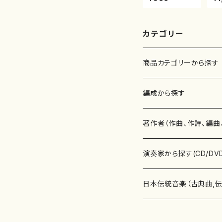
村峰山/尺八/都
本
山式譜）都山流
山
公刊楽譜曲番:5
公
75
86
カテゴリー
商品カテゴリーから探す
楽譜
編成から探す
書籍
邦楽器
著作者（作曲、作詩、編曲
書籍
箏・琴（ソロ）
CD・DVD
合唱
あ行
演奏家から探す(CD/DV
テキストブック
箏・琴（合奏）
混声合唱
青木省三(アオキ ショウゾウ)
チケット
歌・声
か行
邦楽（箏、三味線、尺八等
日本伝統音楽（古典曲,
事典
三味線（ソロ）
女声合唱
青島広志（アオシマ ヒロシ）
ソプラノ
梯郁夫(カケハシ イクオ)
アルメリア（箏）
雑誌
洋楽器（鍵盤楽器）
さ行
声楽家・合唱団・朗読等
地歌箏曲（箏古典楽譜）