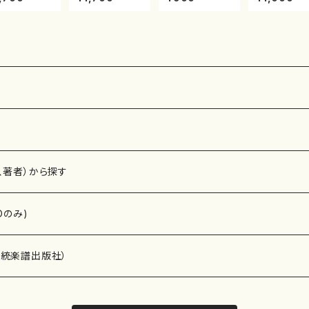
邦山/尺八/都
邦山/尺八/都山
一山/楽譜）都山
衆籟（尺八/
式譜）都山流
式譜）都山流公
流公刊楽譜曲番:
山本邦山/尺八
刊楽譜曲番:5
刊楽譜曲番:566
2191
都山式譜）都
流公刊楽譜曲
564
、著者）から探す
Dのみ)
）演奏家
伝統楽譜出版社）