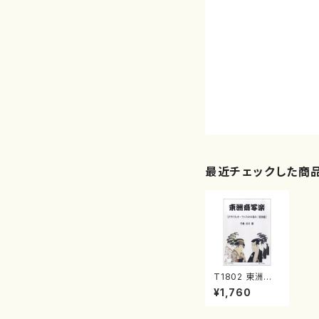
最近チェックした商
T1802 東洲斎
写楽（クラリネッ
¥1,760
ト、ファゴット/田
村徹/楽譜）