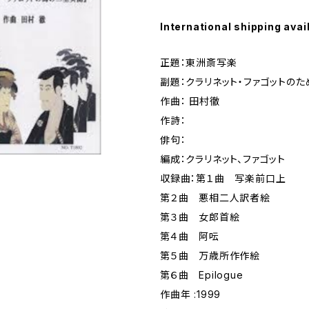
International shipping avai
正題：東洲斎写楽
副題：クラリネット・ファゴットのた
作曲： 田村徹
作詩：
俳句：
編成：クラリネット、ファゴット
収録曲：第１曲 写楽前口上
第２曲 悪相二人訳者絵
第３曲 女郎首絵
第４曲 阿呍
第５曲 万歳所作作絵
第６曲 Epilogue
作曲年 :1999