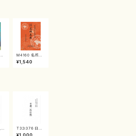
江
M4160 名所土
産《箏曲楽譜》
¥1,540
（箏/宮城喜代
子・宮城数江著・
宮城宗家監修/
箏曲古典楽譜）
八四
T32i376 日蓮
番
（改訂版）（尺八/
¥1,000