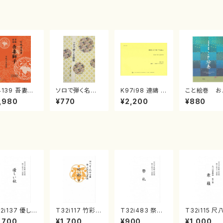
4139 吾妻獅
ソロで弾く名曲
K97i98 連禱 :
こと絵巻 お
《箏曲楽譜》
集 クリスマス・
2台ピアノのため
戸日本橋
,980
¥770
¥2,200
¥880
箏/宮城道雄
イブ／恋人がサ
の（2 Pianos /
・宮城宗家監
ンタクロース(
菊池 幸夫 / 楽
/箏曲古典楽
箏独奏 /大平
譜）
）
光美 編曲/楽
譜）
2i137 優しい
T32i117 竹彩々
T32i483 祭礼
T32i115 尺
（尺八/二代 山
（尺八/初代 山本
（尺八/初代 星田
重奏曲 第三
,700
¥1,700
¥900
¥1,000