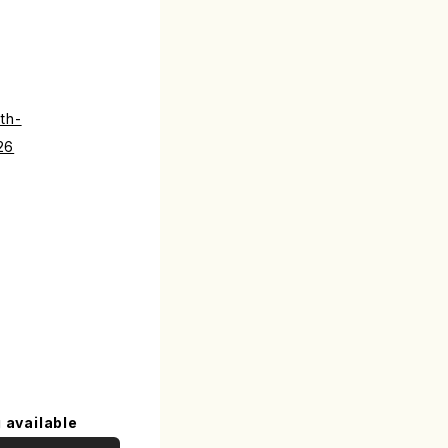
th-
26
 available