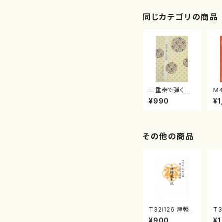
同じカテゴリの商品
三重奏で弾く名
M
曲集 クリスマ
子
¥990
¥1
スメドレー( 箏
（
2/大平光美 編
著
曲/楽譜）
修
譜
その他の商品
T32i126 津軽
T3
風土記（尺八/野
秋
¥900
¥1