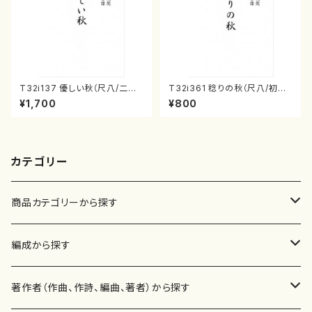
T32i137 優しい秋（尺八/二代
T32i361 稔りの秋（尺八/初代
山本邦山/尺八/都山式譜）都山
山川園松/楽譜） 都山流公刊楽
¥1,700
¥800
流公刊楽譜曲番:586
譜曲番:2066
カテゴリー
商品カテゴリーから探す
楽譜
編成から探す
書籍
邦楽器
著作者（作曲、作詩、編曲、著者）から探す