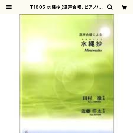
T1805 水縄抄（混声合唱、ピアノ/田
村徹/楽譜） | motherearth