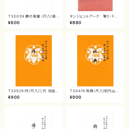
T32i039 鶴の巣籠 （尺八/楽
タンジェントアーク 箏2・十七
譜）都山no.38
江戸 信吾
¥600
¥880
T32i529 円（尺八/二代 池田静
T32i416 祝典（尺八/初代山川
山/楽譜）都山流公刊楽譜曲番:2
園松/楽譜）都山流公刊楽譜曲
¥900
¥900
238
番:2121