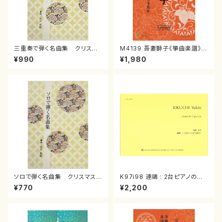
三重奏で弾く名曲集 クリスマ
M4139 吾妻獅子《箏曲楽譜》
スメドレー( 箏2/大平光美 編
（箏/宮城道雄著・宮城宗家監修/
¥990
¥1,980
曲/楽譜）
箏曲古典楽譜）
ソロで弾く名曲集 クリスマス・
K97i98 連禱 : 2台ピアノのた
イブ／恋人がサンタクロース(
めの（2 Pianos / 菊池 幸夫 /
¥770
¥2,200
箏独奏 /大平光美 編曲/楽
楽譜）
譜）