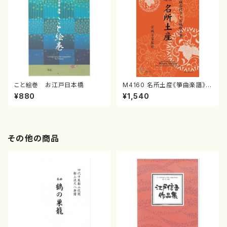
こと絵巻 お江戸日本橋
M4160 名所土産《箏曲楽譜》
（箏/宮城喜代子・宮城数江著・
¥880
¥1,540
宮城宗家監修/箏曲古典楽譜）
その他の商品