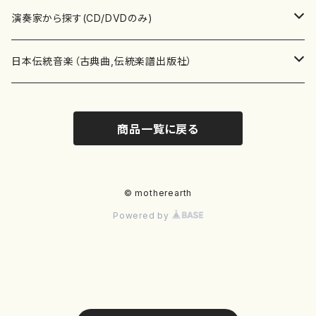
書籍
箏・琴（ソロ）
CD・DVD
合唱
あ行
演奏家から探す(CD/DVDのみ)
テキストブック
箏・琴（合奏）
混声合唱
青木省三(アオキ ショウゾウ)
チケット
歌・声
か行
邦楽（箏、三味線、尺八等）演奏家
日本伝統音楽（古典曲,伝統楽譜出版社）
事典
三味線（ソロ）
女声合唱
青島広志（アオシマ ヒロシ）
ソプラノ
梯郁夫(カケハシ イクオ)
アルメリア（箏）
雑誌
洋楽器（鍵盤楽器）
さ行
声楽家・合唱団・朗読等
地歌箏曲（箏古典楽譜）
商品一覧に戻る
詩集
三味線（合奏）
男声合唱
秋山健治(アキヤマ ケンジ）
アルト
蔭山滸山(カゲヤマ キョザン)
石川高（笙）
邦楽ジャーナル
ピアノ（ソロ）
斉藤松声(サイトウ ショウセイ)
應和惠子（声楽・ソプラノ）
宮城道雄（宮城宗家監修）
レコード
洋楽器（弦楽器）
た行
洋楽-鍵盤楽器（ピアノ、オルガン等）演奏家
地歌箏曲（三絃古典楽譜）
尺八（ソロ）
児童合唱
秋山邦晴(アキヤマ クニハル)
テノール
景山伸夫(カゲヤマ ノブオ)
伊藤まなみ（箏）
ピアノ（連弾）
斎藤武（サイトウ タケシ）
栗友会女声アンサンブル（合唱・女声合唱）
バイオリン（ソロ）
平良伊津美(タイラ イツミ)
マリーン・ファン・ニューケルケン（ピアノ）
宮城道雄（宮城宗家監修）
雑貨・アクセサリー
洋楽器（木管楽器）
な行
洋楽-弦楽器（バイオリン、ギター等）演奏家
長唄青柳楽譜（唄、三味線楽譜）
© motherearth
Powered by
尺八（合奏）
朗読・語り
芥川也寸志（アクタガワ ヤスシ）
バリトン
葛西聖憲(カサイ マサノリ)
浦上恵子（箏）
ピアノ（合奏）
斎藤友子(サイトウ トモコ)
川口聖加（声楽・ソプラノ）
バイオリン（合奏）
田頭優子(タガシラ ユウコ)
赤城眞理（ピアノ）
フルート（ピッコロを含む）（ソロ）
内藤 明美(ナイトウ アケミ)
戸澤哲夫（バイオリン）
杵屋彌之介(青柳茂三）
用具
洋楽器（金管楽器）
は行
洋楽-木管楽器（フルート、クラリネット等）演奏家
尺八（古典楽譜、伝統楽譜出版社）
邦楽大合奏
歌曲
芦垣美穂(アシガキ ミホ)
バス
片桐朋子(カタギリ トモコ)
小笠原夏美（箏）
オルガン
佐伯圭子(サエキ ケイコ)
平野忠彦（声楽・バリトン）
ビオラ
高野喜長(タカノ キチョウ)
青柳晋（ピアノ）
フルート（ピッコロを含む）（合奏）
永井薫(ナガイ カオル）
工藤真菜（バイオリン）
トランペット
萩原正吟(ハギワラ セイギン)
河村利夫（サクソフォン）
都山楽会楽譜
洋楽器（打楽器）
ま行
洋楽-打楽器（パーカッション、マリンバ等）演奏者
篠笛
ドロシー・アシュビー
その他（声域を指定しない歌など）
かただときこ(カタダ トキコ）
大久保智子（箏）
アコーディオン
坂井情二(サカイ ジョウジ)
河内紀恵（声楽・ソプラノ）
チェロ
高野検校(タカノ ケンギョウ)
伊沢長俊（オルガン）
クラリネット
永井ますみ(ナガイ マスミ）
松本克己（バイオリン）
ホルン
朴守賢(パク スヒョン)
板倉稔（クラリネット）
石垣 征山