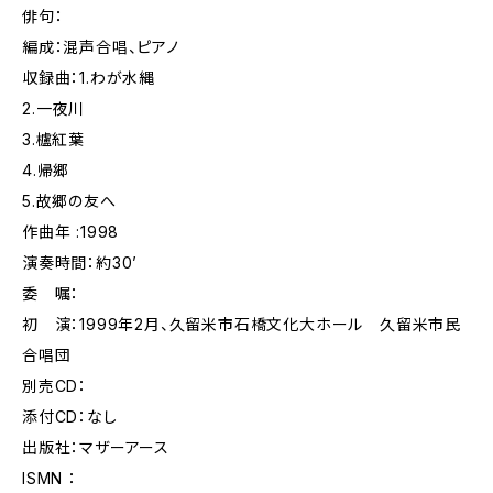
俳句：
編成：混声合唱、ピアノ
収録曲：1.わが水縄
2.一夜川
3.櫨紅葉
4.帰郷
5.故郷の友へ
作曲年 :1998
演奏時間：約30’
委 嘱：
初 演：1999年2月、久留米市石橋文化大ホール 久留米市民
合唱団
別売CD：
添付CD：なし
出版社：マザーアース
ISMN ：