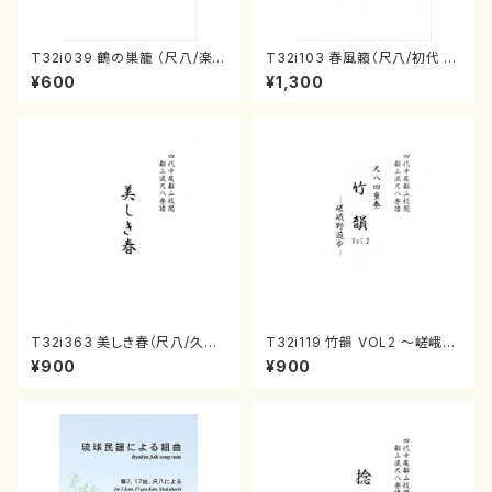
T32i039 鶴の巣籠 （尺八/楽
T32i103 春風籟（尺八/初代 石
譜）都山no.38
垣征山/尺八/都山式譜）都山流
¥600
¥1,300
公刊楽譜曲番:552
T32i363 美しき春（尺八/久本
T32i119 竹韻 VOL2 ～嵯峨野
玄智/楽譜）都山流公刊楽譜曲
遊歩～（尺八/野村峰山/尺八/都
¥900
¥900
番:2068
山式譜）都山流公刊楽譜曲番:5
68