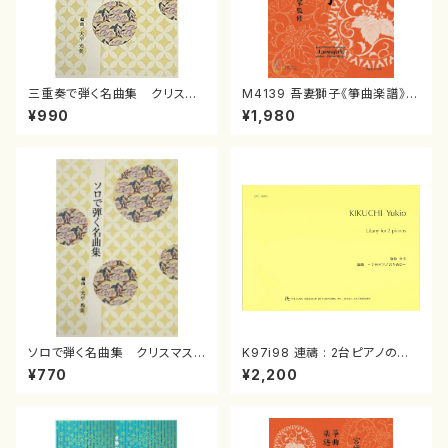
三重奏で弾く名曲集 クリスマ
M4139 吾妻獅子《箏曲楽譜》
スメドレー( 箏2/大平光美 編
（箏/宮城道雄著・宮城宗家監修/
¥990
¥1,980
曲/楽譜）
箏曲古典楽譜）
ソロで弾く名曲集 クリスマス・
K97i98 連禱 : 2台ピアノのた
イブ／恋人がサンタクロース(
めの（2 Pianos / 菊池 幸夫 /
¥770
¥2,200
箏独奏 /大平光美 編曲/楽
楽譜）
譜）