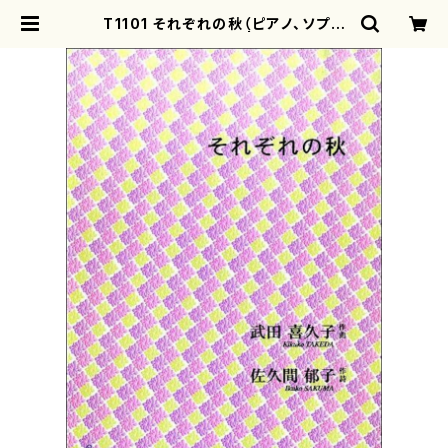
T1101 それぞれの秋（ピアノ、ソプラ
ノ/武田喜久子/楽譜） | motherear
th