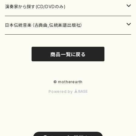
書籍
箏・琴（ソロ）
CD・DVD
合唱
あ行
演奏家から探す(CD/DVDのみ)
テキストブック
箏・琴（合奏）
混声合唱
青木省三(アオキ ショウゾウ)
チケット
歌・声
か行
邦楽（箏、三味線、尺八等）演奏家
日本伝統音楽（古典曲,伝統楽譜出版社）
事典
三味線（ソロ）
女声合唱
青島広志（アオシマ ヒロシ）
ソプラノ
梯郁夫(カケハシ イクオ)
アルメリア（箏）
雑誌
洋楽器（鍵盤楽器）
さ行
声楽家・合唱団・朗読等
地歌箏曲（箏古典楽譜）
商品一覧に戻る
詩集
三味線（合奏）
男声合唱
秋山健治(アキヤマ ケンジ）
アルト
蔭山滸山(カゲヤマ キョザン)
石川高（笙）
邦楽ジャーナル
ピアノ（ソロ）
斉藤松声(サイトウ ショウセイ)
應和惠子（声楽・ソプラノ）
宮城道雄（宮城宗家監修）
レコード
洋楽器（弦楽器）
た行
洋楽-鍵盤楽器（ピアノ、オルガン等）演奏家
地歌箏曲（三絃古典楽譜）
尺八（ソロ）
児童合唱
秋山邦晴(アキヤマ クニハル)
テノール
景山伸夫(カゲヤマ ノブオ)
伊藤まなみ（箏）
ピアノ（連弾）
斎藤武（サイトウ タケシ）
栗友会女声アンサンブル（合唱・女声合唱）
バイオリン（ソロ）
平良伊津美(タイラ イツミ)
マリーン・ファン・ニューケルケン（ピアノ）
宮城道雄（宮城宗家監修）
雑貨・アクセサリー
洋楽器（木管楽器）
な行
洋楽-弦楽器（バイオリン、ギター等）演奏家
長唄青柳楽譜（唄、三味線楽譜）
© motherearth
Powered by
尺八（合奏）
朗読・語り
芥川也寸志（アクタガワ ヤスシ）
バリトン
葛西聖憲(カサイ マサノリ)
浦上恵子（箏）
ピアノ（合奏）
斎藤友子(サイトウ トモコ)
川口聖加（声楽・ソプラノ）
バイオリン（合奏）
田頭優子(タガシラ ユウコ)
赤城眞理（ピアノ）
フルート（ピッコロを含む）（ソロ）
内藤 明美(ナイトウ アケミ)
戸澤哲夫（バイオリン）
杵屋彌之介(青柳茂三）
用具
洋楽器（金管楽器）
は行
洋楽-木管楽器（フルート、クラリネット等）演奏家
尺八（古典楽譜、伝統楽譜出版社）
邦楽大合奏
歌曲
芦垣美穂(アシガキ ミホ)
バス
片桐朋子(カタギリ トモコ)
小笠原夏美（箏）
オルガン
佐伯圭子(サエキ ケイコ)
平野忠彦（声楽・バリトン）
ビオラ
高野喜長(タカノ キチョウ)
青柳晋（ピアノ）
フルート（ピッコロを含む）（合奏）
永井薫(ナガイ カオル）
工藤真菜（バイオリン）
トランペット
萩原正吟(ハギワラ セイギン)
河村利夫（サクソフォン）
都山楽会楽譜
洋楽器（打楽器）
ま行
洋楽-打楽器（パーカッション、マリンバ等）演奏者
篠笛
ドロシー・アシュビー
その他（声域を指定しない歌など）
かただときこ(カタダ トキコ）
大久保智子（箏）
アコーディオン
坂井情二(サカイ ジョウジ)
河内紀恵（声楽・ソプラノ）
チェロ
高野検校(タカノ ケンギョウ)
伊沢長俊（オルガン）
クラリネット
永井ますみ(ナガイ マスミ）
松本克己（バイオリン）
ホルン
朴守賢(パク スヒョン)
板倉稔（クラリネット）
石垣 征山
マリンバ
セルドン・マイヤーズ
上野信一（パーカッション）
洋楽器（大編成）
や行
洋楽-大編成(オーケストラ、吹奏楽)楽団