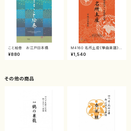
こと絵巻 お江戸日本橋
M4160 名所土産《箏曲楽譜》
（箏/宮城喜代子・宮城数江著・
¥880
¥1,540
宮城宗家監修/箏曲古典楽譜）
その他の商品