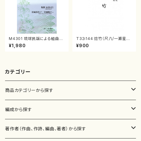
M4301 琉球民謡による組曲
T32i144 捻竹（尺八/一瀬星山/
（箏/牧野由多可作曲/宮城喜代
尺八/都山式譜）都山流公刊楽譜
¥1,980
¥900
子・宮城数江著/箏曲楽譜）
曲番:593
カテゴリー
商品カテゴリーから探す
楽譜
編成から探す
書籍
邦楽器
著作者（作曲、作詩、編曲、著者）から探す