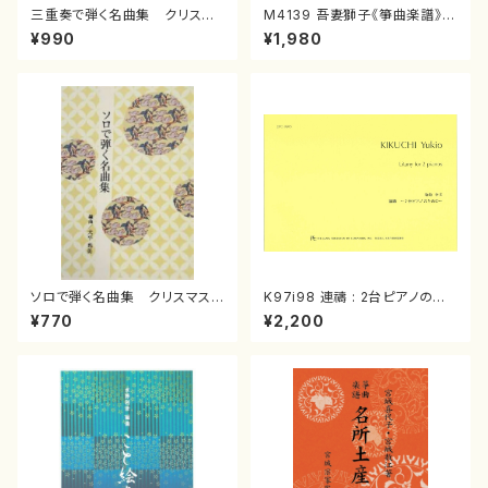
三重奏で弾く名曲集 クリスマ
M4139 吾妻獅子《箏曲楽譜》
スメドレー( 箏2/大平光美 編
（箏/宮城道雄著・宮城宗家監修/
¥990
¥1,980
曲/楽譜）
箏曲古典楽譜）
ソロで弾く名曲集 クリスマス・
K97i98 連禱 : 2台ピアノのた
イブ／恋人がサンタクロース(
めの（2 Pianos / 菊池 幸夫 /
¥770
¥2,200
箏独奏 /大平光美 編曲/楽
楽譜）
譜）