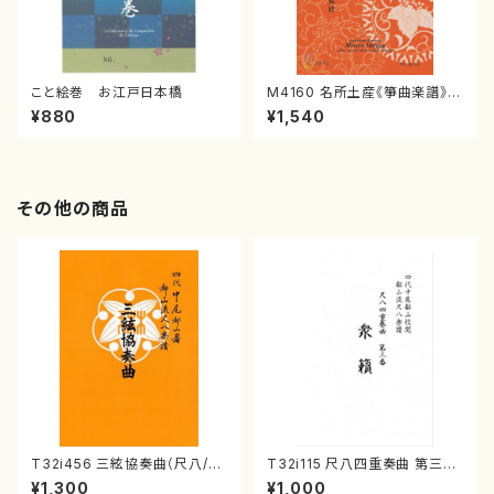
こと絵巻 お江戸日本橋
M4160 名所土産《箏曲楽譜》
（箏/宮城喜代子・宮城数江著・
¥880
¥1,540
宮城宗家監修/箏曲古典楽譜）
その他の商品
T32i456 三絃協奏曲（尺八/中
T32i115 尺八四重奏曲 第三番
能島欣一/楽譜）都山流公刊楽譜
衆籟（尺八/初代 山本邦山/尺
¥1,300
¥1,000