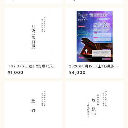
曲番:2164
八/都山式譜）都山流公刊楽譜曲
番:564
T32i376 日蓮（改訂版）（尺八/
2026年8月15日（土）野尻多佳
宮城道雄/楽譜）都山流公刊楽譜
子ピアノリサイタル 音の宝石
¥1,000
¥4,000
曲番:2081
箱チケット一般