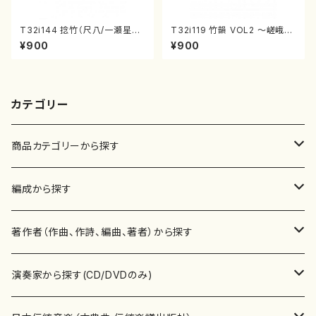
T32i144 捻竹（尺八/一瀬星山/
T32i119 竹韻 VOL2 ～嵯峨野
尺八/都山式譜）都山流公刊楽譜
遊歩～（尺八/野村峰山/尺八/都
¥900
¥900
曲番:593
山式譜）都山流公刊楽譜曲番:5
68
カテゴリー
商品カテゴリーから探す
楽譜
編成から探す
書籍
邦楽器
著作者（作曲、作詩、編曲、著者）から探す
書籍
箏・琴（ソロ）
CD・DVD
合唱
あ行
演奏家から探す(CD/DVDのみ)
テキストブック
箏・琴（合奏）
混声合唱
青木省三(アオキ ショウゾウ)