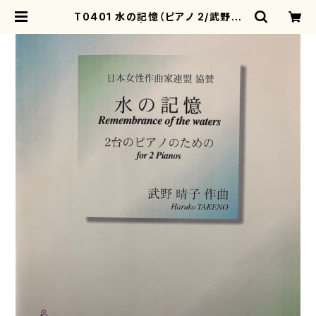
T0401 水の記憶（ピアノ 2/武野晴
子/楽譜） | motherearth