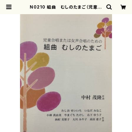
N0210 組曲 むしのたまご（児童合
唱、女声合唱ロ/中村茂隆/楽譜） | m
otherearth