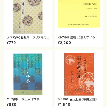
ソロで弾く名曲集 クリスマス・
K97i98 連禱 : 2台ピアノのた
イブ／恋人がサンタクロース(
めの（2 Pianos / 菊池 幸夫 /
¥770
¥2,200
箏独奏 /大平光美 編曲/楽
楽譜）
譜）
こと絵巻 お江戸日本橋
M4160 名所土産《箏曲楽譜》
（箏/宮城喜代子・宮城数江著・
¥880
¥1,540
宮城宗家監修/箏曲古典楽譜）