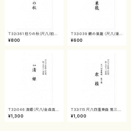
T32i361 稔りの秋（尺八/初代
T32i039 鶴の巣籠 （尺八/楽
山川園松/楽譜） 都山流公刊楽
譜）都山no.38
¥800
¥600
譜曲番:2066
T32i046 清姫（尺八/金森高
T32i115 尺八四重奏曲 第三番
山/楽譜）都山流公刊楽譜曲番：
衆籟（尺八/初代 山本邦山/尺
¥1,300
¥1,000
45
八/都山式譜）都山流公刊楽譜曲
番:564