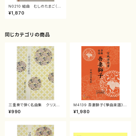
N0210 組曲 むしのたまご（児
童合唱、女声合唱ロ/中村茂隆/
¥1,870
楽譜）
同じカテゴリの商品
三重奏で弾く名曲集 クリスマ
M4139 吾妻獅子《箏曲楽譜》
スメドレー( 箏2/大平光美 編
（箏/宮城道雄著・宮城宗家監修/
¥990
¥1,980
曲/楽譜）
箏曲古典楽譜）