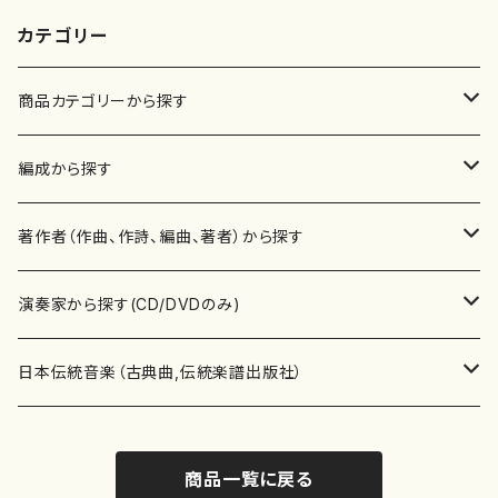
カテゴリー
商品カテゴリーから探す
楽譜
編成から探す
書籍
邦楽器
著作者（作曲、作詩、編曲、著者）から探す
書籍
箏・琴（ソロ）
CD・DVD
合唱
あ行
演奏家から探す(CD/DVDのみ)
テキストブック
箏・琴（合奏）
混声合唱
青木省三(アオキ ショウゾウ)
チケット
歌・声
か行
邦楽（箏、三味線、尺八等）演奏家
日本伝統音楽（古典曲,伝統楽譜出版社）
事典
三味線（ソロ）
女声合唱
青島広志（アオシマ ヒロシ）
ソプラノ
梯郁夫(カケハシ イクオ)
アルメリア（箏）
雑誌
洋楽器（鍵盤楽器）
さ行
声楽家・合唱団・朗読等
地歌箏曲（箏古典楽譜）
商品一覧に戻る
詩集
三味線（合奏）
男声合唱
秋山健治(アキヤマ ケンジ）