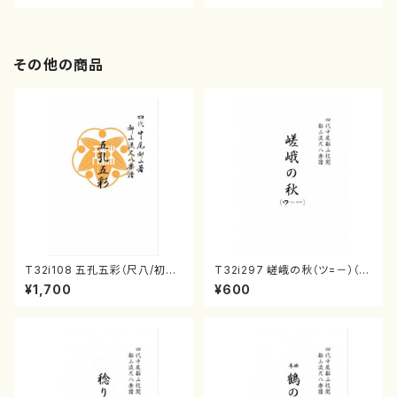
その他の商品
T32i108 五孔五彩（尺八/初代
T32i297 嵯峨の秋（ツ=－）（尺
石垣征山/尺八/都山式譜）都山
八/菊末検校/楽譜）都山流公刊
¥1,700
¥600
流公刊楽譜曲番:557
楽譜曲番:1152