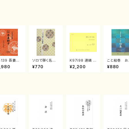
4139 吾妻獅
ソロで弾く名曲
K97i98 連禱 :
こと絵巻 お
《箏曲楽譜》
集 クリスマス・
2台ピアノのため
戸日本橋
,980
¥770
¥2,200
¥880
箏/宮城道雄
イブ／恋人がサ
の（2 Pianos /
・宮城宗家監
ンタクロース(
菊池 幸夫 / 楽
/箏曲古典楽
箏独奏 /大平
譜）
）
光美 編曲/楽
譜）