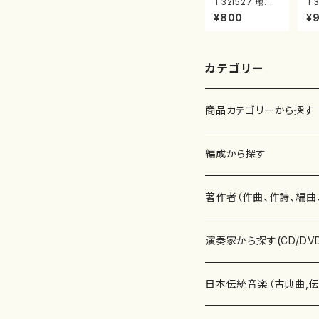
T32i527 瑜伽
T3
（尺八/大月宗明/
く
¥800
¥
楽譜）都山流公
山
刊楽譜曲番:223
都
6
曲
カテゴリー
商品カテゴリーから探す
楽譜
編成から探す
書籍
邦楽器
著作者（作曲、作詩、編曲
書籍
箏・琴（ソロ）
CD・DVD
合唱
あ行
演奏家から探す(CD/DV
テキストブック
箏・琴（合奏）
混声合唱
青木省三(アオキ ショウゾウ)
チケット
歌・声
か行
邦楽（箏、三味線、尺八等
日本伝統音楽（古典曲,
事典
三味線（ソロ）