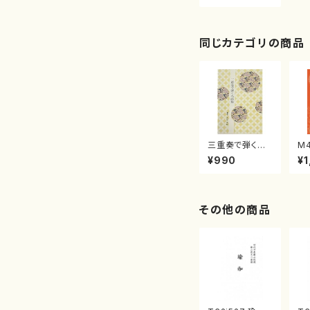
澤道子/楽譜）
同じカテゴリの商品
三重奏で弾く名
M
曲集 クリスマ
子
¥990
¥1
スメドレー( 箏
（
2/大平光美 編
著
曲/楽譜）
修
譜
その他の商品