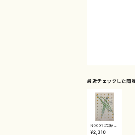
最近チェックした商
N0001 瑪瑙（M
E-NOH)（十七
¥2,310
絃、マリンバ/中