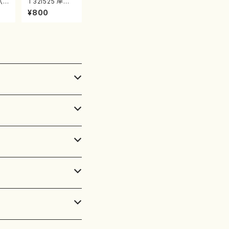
八
T32i525 岸辺
/二
に立ちて（尺八/
¥800
尺
初代 中村双葉/
）都
楽譜）都山流公
譜曲
刊楽譜曲番:223
4