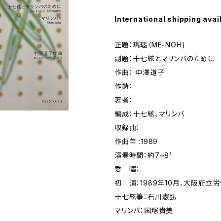
International shipping avai
正題：瑪瑙（ME-NOH)
副題：十七絃とマリンバのために
作曲： 中澤道子
作詩：
著者：
編成：十七絃、マリンバ
収録曲：
作曲年 :1989
演奏時間：約7~8'
委 嘱：
初 演：1989年10月、大阪府立
十七絃箏：石川憲弘
マリンバ：国塚貴美