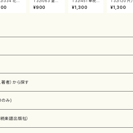
2i334 花咲
T32i063 滄溟
T32i451 奉祝
T32i120 尺
頃（尺八/初代
（尺八/野村正峰/
合奏曲（尺八/久
協奏曲（尺八
900
¥900
¥1,300
¥1,300
川園松/楽譜）
尺八/都山式譜）
本玄智/楽譜）都
代 山本邦山/
山流公刊楽譜
都山流公刊楽譜
山流公刊楽譜曲
八/都山式譜
番:2037
曲番:512
番:2158
山流公刊楽
番:569
、著者）から探す
Dのみ)
）演奏家
伝統楽譜出版社）