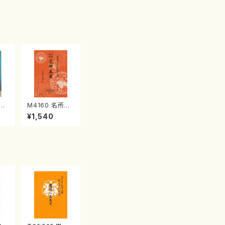
江
M4160 名所土
産《箏曲楽譜》
¥1,540
（箏/宮城喜代
子・宮城数江著・
宮城宗家監修/
箏曲古典楽譜）