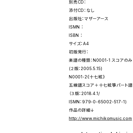
別売CD：
添付CD：なし
出版社：マザーアース
ISMN ：
ISBN ：
サイズ：A4
初版発行：
楽譜の種類：N0001-1 スコアのみ
(２版：2005.5.15)
N0001-2《十七絃》
五線譜スコア＋十七絃箏パート譜
（３版：2018.4.1/
ISMN：979-0-65002-517-1)
作品の詳細↓
http://www.michikomusic.com