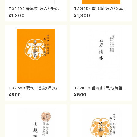
T32i103 春風籟（尺八/初代 石
T32i454 慶祝調（尺八/久本玄
垣征山/尺八/都山式譜）都山流
智/楽譜）都山流公刊楽譜曲番:2
¥1,300
¥1,300
公刊楽譜曲番:552
161
T32i559 現代三番叟（尺八/杵
T32i016 岩清水（尺八/流祖 中
屋正邦/楽譜）都山流公刊楽譜曲
尾都山/楽譜）都山：15
¥800
¥600
番:2269