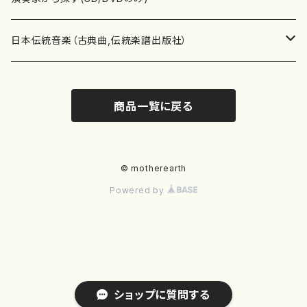
テキストブック
箏・琴（合奏）
混声合唱
青木省三(アオキ ショウゾウ)
チケット
歌・声
か行
邦楽（箏、三味線、尺八等）演奏家
日本伝統音楽（古典曲,伝統楽譜出版社）
事典
三味線（ソロ）
女声合唱
青島広志（アオシマ ヒロシ）
ソプラノ
梯郁夫(カケハシ イクオ)
アルメリア（箏）
雑誌
洋楽器（鍵盤楽器）
さ行
声楽家・合唱団・朗読等
地歌箏曲（箏古典楽譜）
商品一覧に戻る
詩集
三味線（合奏）
男声合唱
秋山健治(アキヤマ ケンジ）
アルト
蔭山滸山(カゲヤマ キョザン)
石川高（笙）
邦楽ジャーナル
ピアノ（ソロ）
斉藤松声(サイトウ ショウセイ)
應和惠子（声楽・ソプラノ）
宮城道雄（宮城宗家監修）
レコード
洋楽器（弦楽器）
た行
洋楽-鍵盤楽器（ピアノ、オルガン等）演奏家
地歌箏曲（三絃古典楽譜）
尺八（ソロ）
児童合唱
秋山邦晴(アキヤマ クニハル)
テノール
景山伸夫(カゲヤマ ノブオ)
伊藤まなみ（箏）
ピアノ（連弾）
斎藤武（サイトウ タケシ）
栗友会女声アンサンブル（合唱・女声合唱）
バイオリン（ソロ）
平良伊津美(タイラ イツミ)
マリーン・ファン・ニューケルケン（ピアノ）
宮城道雄（宮城宗家監修）
雑貨・アクセサリー
洋楽器（木管楽器）
な行
洋楽-弦楽器（バイオリン、ギター等）演奏家
長唄青柳楽譜（唄、三味線楽譜）
© motherearth
Powered by
尺八（合奏）
朗読・語り
芥川也寸志（アクタガワ ヤスシ）
バリトン
葛西聖憲(カサイ マサノリ)
浦上恵子（箏）
ピアノ（合奏）
斎藤友子(サイトウ トモコ)
川口聖加（声楽・ソプラノ）
バイオリン（合奏）
田頭優子(タガシラ ユウコ)
赤城眞理（ピアノ）
フルート（ピッコロを含む）（ソロ）
内藤 明美(ナイトウ アケミ)
戸澤哲夫（バイオリン）
杵屋彌之介(青柳茂三）
用具
洋楽器（金管楽器）
は行
洋楽-木管楽器（フルート、クラリネット等）演奏家
尺八（古典楽譜、伝統楽譜出版社）
邦楽大合奏
歌曲
芦垣美穂(アシガキ ミホ)
バス
片桐朋子(カタギリ トモコ)
小笠原夏美（箏）
オルガン
佐伯圭子(サエキ ケイコ)
平野忠彦（声楽・バリトン）
ビオラ
高野喜長(タカノ キチョウ)
青柳晋（ピアノ）
フルート（ピッコロを含む）（合奏）
永井薫(ナガイ カオル）
工藤真菜（バイオリン）
トランペット
萩原正吟(ハギワラ セイギン)
河村利夫（サクソフォン）
都山楽会楽譜
洋楽器（打楽器）
ま行
洋楽-打楽器（パーカッション、マリンバ等）演奏者
篠笛
ドロシー・アシュビー
その他（声域を指定しない歌など）
かただときこ(カタダ トキコ）
大久保智子（箏）
アコーディオン
坂井情二(サカイ ジョウジ)
河内紀恵（声楽・ソプラノ）
チェロ
高野検校(タカノ ケンギョウ)
伊沢長俊（オルガン）
クラリネット
永井ますみ(ナガイ マスミ）
松本克己（バイオリン）
ホルン
朴守賢(パク スヒョン)
板倉稔（クラリネット）
石垣 征山
マリンバ
セルドン・マイヤーズ
上野信一（パーカッション）
洋楽器（大編成）
や行
洋楽-大編成(オーケストラ、吹奏楽)楽団
ショップに質問する