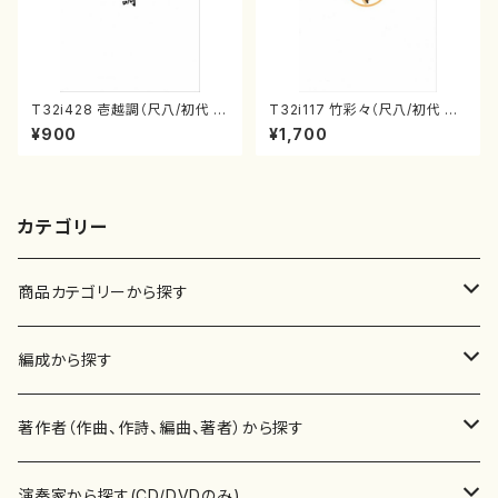
T32i428 壱越調（尺八/初代 中
T32i117 竹彩々（尺八/初代 山
村双葉/楽譜）都山流公刊楽譜曲
本邦山/尺八/都山式譜）都山流
¥900
¥1,700
番:2133
公刊楽譜曲番:566
カテゴリー
商品カテゴリーから探す
楽譜
編成から探す
書籍
邦楽器
著作者（作曲、作詩、編曲、著者）から探す
書籍
箏・琴（ソロ）
CD・DVD
合唱
あ行
演奏家から探す(CD/DVDのみ)