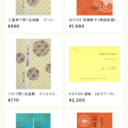
三重奏で弾く名曲集 クリスマ
M4139 吾妻獅子《箏曲楽譜》
スメドレー( 箏2/大平光美 編
（箏/宮城道雄著・宮城宗家監修/
¥990
¥1,980
曲/楽譜）
箏曲古典楽譜）
ソロで弾く名曲集 クリスマス・
K97i98 連禱 : 2台ピアノのた
イブ／恋人がサンタクロース(
めの（2 Pianos / 菊池 幸夫 /
¥770
¥2,200
箏独奏 /大平光美 編曲/楽
楽譜）
譜）