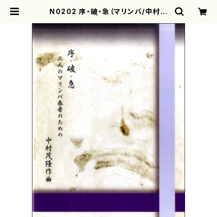
N0202 序・破・急（マリンバ/中村茂
隆/楽譜） | motherearth