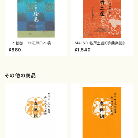
こと絵巻 お江戸日本橋
M4160 名所土産《箏曲楽譜》
（箏/宮城喜代子・宮城数江著・
¥880
¥1,540
宮城宗家監修/箏曲古典楽譜）
その他の商品