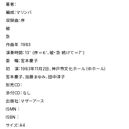
著者：
編成：マリンバ
収録曲：序
破
急
作曲年 :1983
演奏時間：13' (序＝６’、破・急 続けて＝7')
委 嘱：宮本慶子
初 演：1983年11月2日、神戸市文化ホール（中ホール）
宮本慶子、加藤まゆみ、田中淳子
別売CD：
添付CD：なし
出版社：マザーアース
ISMN ：
ISBN ：
サイズ：A4