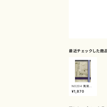
最近チェックした商
N0204 萬葉
抄 其之壹（マリ
¥1,870
ンバ/中村茂隆/
楽譜）