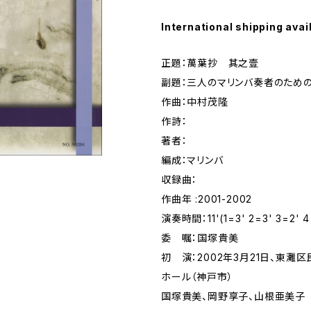
International shipping avai
正題：萬葉抄 其之壹
副題：三人のマリンバ奏者のため
作曲：中村茂隆
作詩：
著者：
編成：マリンバ
収録曲：
作曲年 :2001-2002
演奏時間：11'(1=3' 2=3' 3=2' 4
委 嘱：国塚貴美
初 演：2002年3月21日、東灘
ホール（神戸市）
国塚貴美、岡野享子、山根亜美子