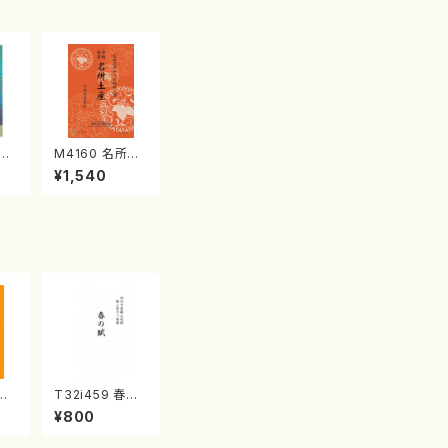
江
M4160 名所土
産《箏曲楽譜》
¥1,540
（箏/宮城喜代
子・宮城数江著・
宮城宗家監修/
箏曲古典楽譜）
三絃
T32i459 春の
/中
賦（尺八/宮城道
¥800
譜）
雄/楽譜）都山流
楽譜
公刊楽譜曲番:2