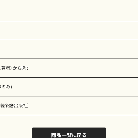
0
2068
番:2158
曲番:2164
、著者）から探す
Dのみ)
）演奏家
伝統楽譜出版社）
商品一覧に戻る