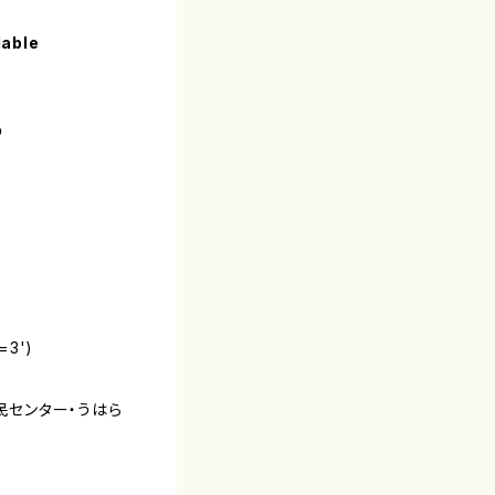
lable
の
=3')
区民センター・うはら