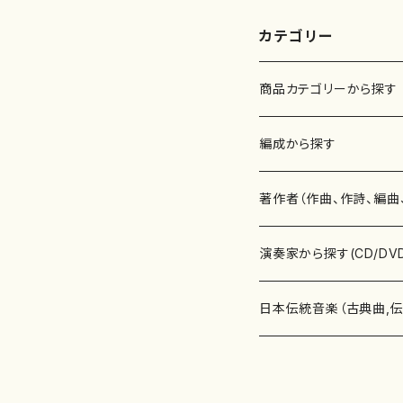
6
16
カテゴリー
商品カテゴリーから探す
楽譜
編成から探す
書籍
邦楽器
著作者（作曲、作詩、編曲
書籍
箏・琴（ソロ）
CD・DVD
合唱
あ行
演奏家から探す(CD/DV
テキストブック
箏・琴（合奏）
混声合唱
青木省三(アオキ ショウゾウ)
チケット
歌・声
か行
邦楽（箏、三味線、尺八等
日本伝統音楽（古典曲,
事典
三味線（ソロ）
女声合唱
青島広志（アオシマ ヒロシ）
ソプラノ
梯郁夫(カケハシ イクオ)
アルメリア（箏）
雑誌
洋楽器（鍵盤楽器）
さ行
声楽家・合唱団・朗読等
地歌箏曲（箏古典楽譜）