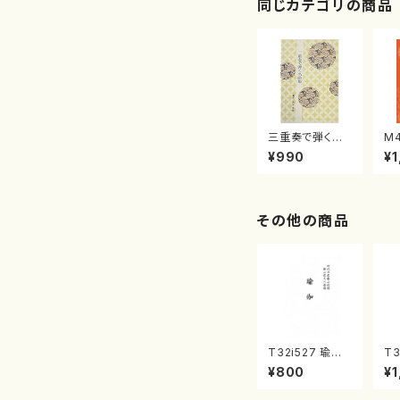
同じカテゴリの商品
三重奏で弾く名
M
曲集 クリスマ
子
¥990
¥1
スメドレー( 箏
（
2/大平光美 編
著
曲/楽譜）
修
譜
その他の商品
T32i527 瑜伽
T3
（尺八/大月宗明/
楽
¥800
¥1
楽譜）都山流公
雄
刊楽譜曲番:223
公