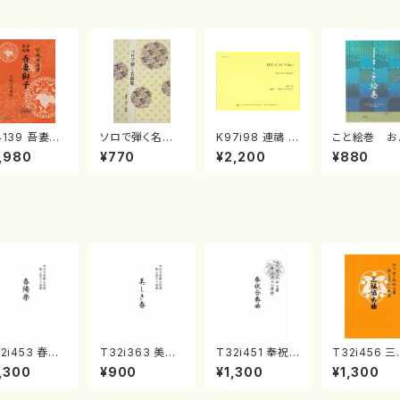
4139 吾妻獅
ソロで弾く名曲
K97i98 連禱 :
こと絵巻 お
《箏曲楽譜》
集 クリスマス・
2台ピアノのため
戸日本橋
,980
¥770
¥2,200
¥880
箏/宮城道雄
イブ／恋人がサ
の（2 Pianos /
・宮城宗家監
ンタクロース(
菊池 幸夫 / 楽
/箏曲古典楽
箏独奏 /大平
譜）
）
光美 編曲/楽
譜）
2i453 春陽
T32i363 美し
T32i451 奉祝
T32i456 
（尺八/宮城道
き春（尺八/久本
合奏曲（尺八/久
協奏曲（尺八
,300
¥900
¥1,300
¥1,300
/楽譜）都山流
玄智/楽譜）都山
本玄智/楽譜）都
能島欣一/楽
刊楽譜曲番:2
流公刊楽譜曲番:
山流公刊楽譜曲
都山流公刊