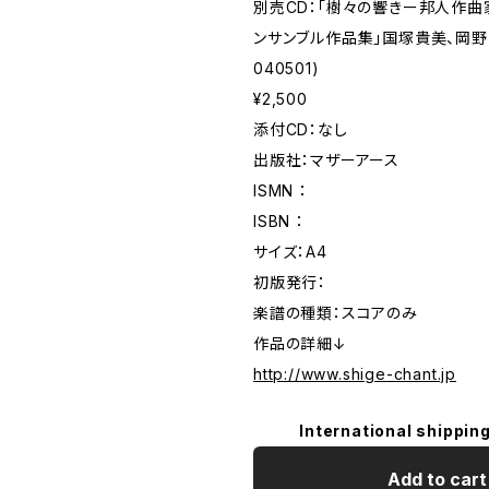
別売CD：「樹々の響きー邦人作曲
ンサンブル作品集」国塚貴美、岡野享子
040501)
¥2,500
添付CD：なし
出版社：マザーアース
ISMN ：
ISBN ：
サイズ：A4
初版発行：
楽譜の種類：スコアのみ
作品の詳細↓
http://www.shige-chant.jp
International shipping
Add to cart