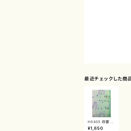
最近チェックした商
H0405 寂響 Ⅶ
（ホルン、ピアノ/
¥1,650
本間雅夫/楽譜）