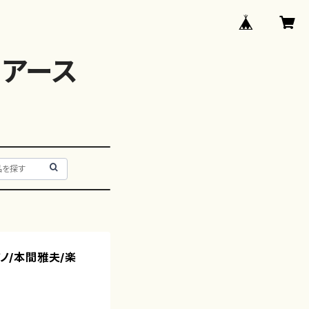
アース
アノ/本間雅夫/楽