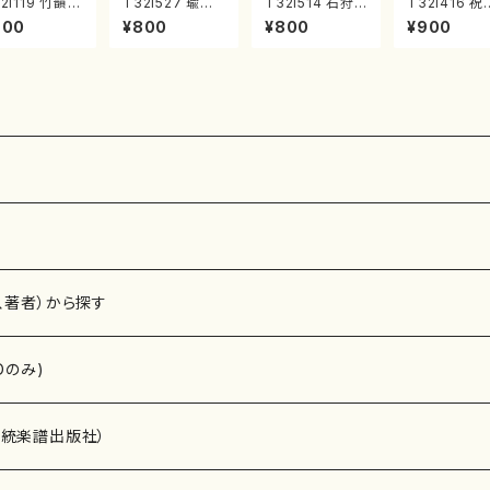
2i119 竹韻 V
T32i527 瑜伽
T32i514 石狩
T32i416 祝
L2 ～嵯峨野
（尺八/大月宗明/
川 春（尺八/唯是
（尺八/初代
900
¥800
¥800
¥900
歩～（尺八/野
楽譜）都山流公
震一/楽譜）都山
園松/楽譜）
峰山/尺八/都
刊楽譜曲番:223
no:2223
流公刊楽譜曲
式譜）都山流
6
2121
刊楽譜曲番:5
、著者）から探す
Dのみ)
）演奏家
伝統楽譜出版社）