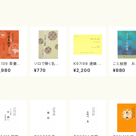
4139 吾妻獅
ソロで弾く名曲
K97i98 連禱 :
こと絵巻 お
《箏曲楽譜》
集 クリスマス・
2台ピアノのため
戸日本橋
,980
¥770
¥2,200
¥880
箏/宮城道雄
イブ／恋人がサ
の（2 Pianos /
・宮城宗家監
ンタクロース(
菊池 幸夫 / 楽
/箏曲古典楽
箏独奏 /大平
譜）
）
光美 編曲/楽
譜）