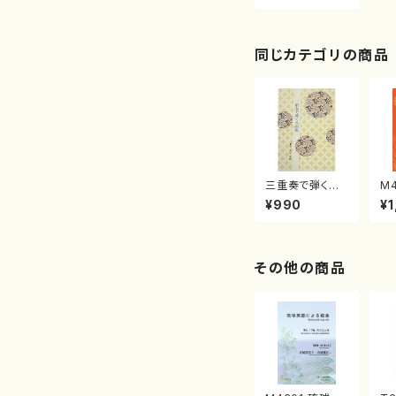
同じカテゴリの商品
三重奏で弾く名
M
曲集 クリスマ
子
¥990
¥1
スメドレー( 箏
（
2/大平光美 編
著
曲/楽譜）
修
譜
その他の商品