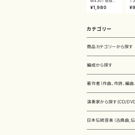
M4301 琉球民
T3
謡による組曲
O
¥1,980
¥
（箏/牧野由多可
遊
作曲/宮城喜代
村
子・宮城数江著/
山
箏曲楽譜）
公
68
カテゴリー
商品カテゴリーから探す
楽譜
編成から探す
書籍
邦楽器
著作者（作曲、作詩、編曲
書籍
箏・琴（ソロ）
CD・DVD
合唱
あ行
演奏家から探す(CD/DV
テキストブック
箏・琴（合奏）
混声合唱
青木省三(アオキ ショウゾウ)
チケット
歌・声
か行
邦楽（箏、三味線、尺八等
日本伝統音楽（古典曲,
事典
三味線（ソロ）