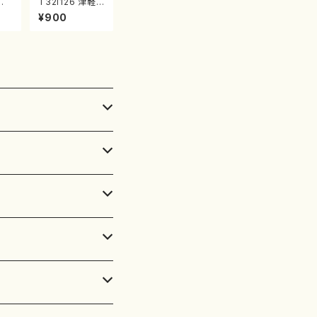
典
T32i126 津軽
山川
風土記（尺八/野
¥900
都山
村峰山/尺八/都
番:
山式譜）都山流
公刊楽譜曲番:5
75