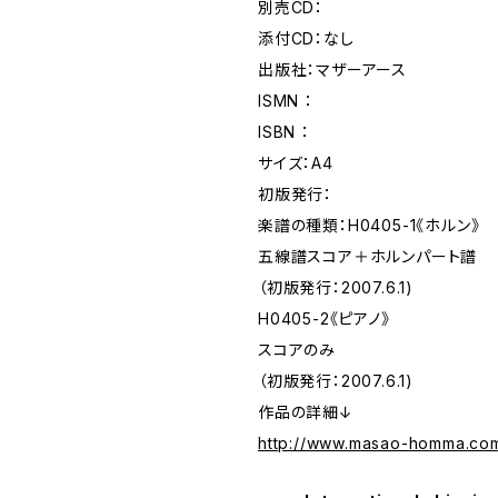
別売CD：
添付CD：なし
出版社：マザーアース
ISMN ：
ISBN ：
サイズ：A4
初版発行：
楽譜の種類：H0405-1《ホルン》
五線譜スコア＋ホルンパート譜
（初版発行：2007.6.1)
H0405-2《ピアノ》
スコアのみ
（初版発行：2007.6.1)
作品の詳細↓
http://www.masao-homma.co