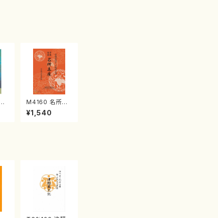
江
M4160 名所土
産《箏曲楽譜》
¥1,540
（箏/宮城喜代
子・宮城数江著・
宮城宗家監修/
箏曲古典楽譜）