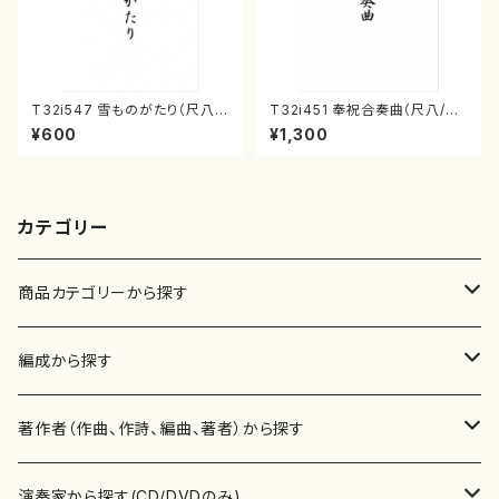
T32i547 雪ものがたり（尺八/
T32i451 奉祝合奏曲（尺八/久
沢井忠夫/楽譜）都山流公刊楽譜
本玄智/楽譜）都山流公刊楽譜曲
¥600
¥1,300
曲番:2256
番:2158
カテゴリー
商品カテゴリーから探す
楽譜
編成から探す
書籍
邦楽器
著作者（作曲、作詩、編曲、著者）から探す
書籍
箏・琴（ソロ）
CD・DVD
合唱
あ行
演奏家から探す(CD/DVDのみ)