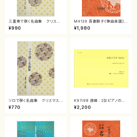
三重奏で弾く名曲集 クリスマ
M4139 吾妻獅子《箏曲楽譜》
スメドレー( 箏2/大平光美 編
（箏/宮城道雄著・宮城宗家監修/
¥990
¥1,980
曲/楽譜）
箏曲古典楽譜）
ソロで弾く名曲集 クリスマス・
K97i98 連禱 : 2台ピアノのた
イブ／恋人がサンタクロース(
めの（2 Pianos / 菊池 幸夫 /
¥770
¥2,200
箏独奏 /大平光美 編曲/楽
楽譜）
譜）