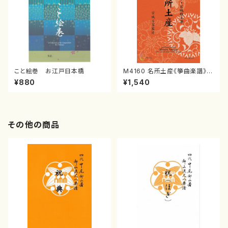
こと絵巻 お江戸日本橋
M4160 名所土産《箏曲楽譜》
（箏/宮城喜代子・宮城数江著・
¥880
¥1,540
宮城宗家監修/箏曲古典楽譜）
その他の商品