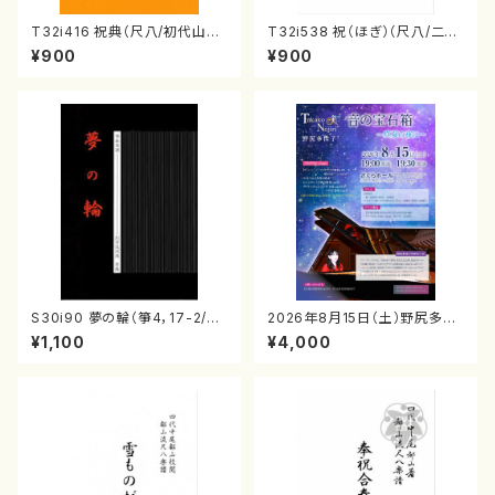
T32i416 祝典（尺八/初代山川
T32i538 祝（ほぎ）（尺八/二代
園松/楽譜）都山流公刊楽譜曲
池田静山/楽譜）都山流公刊楽譜
¥900
¥900
番:2121
曲番:2247
S30i90 夢の輪（箏4，17-2/沢
2026年8月15日（土）野尻多佳
井比河流/楽譜）
子ピアノリサイタル 音の宝石
¥1,100
¥4,000
箱チケット一般