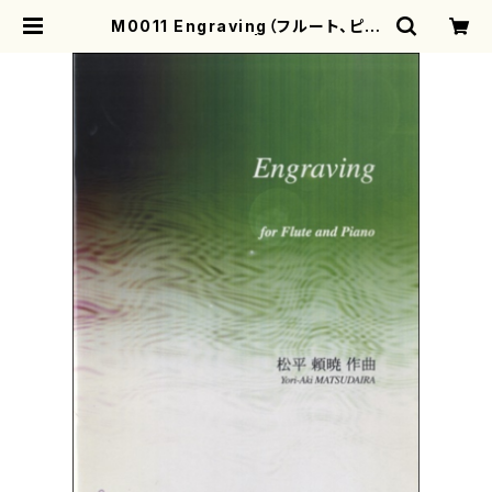
M0011 Engraving（フルート、ピア
ノ/松平頼暁/楽譜） | motherearth