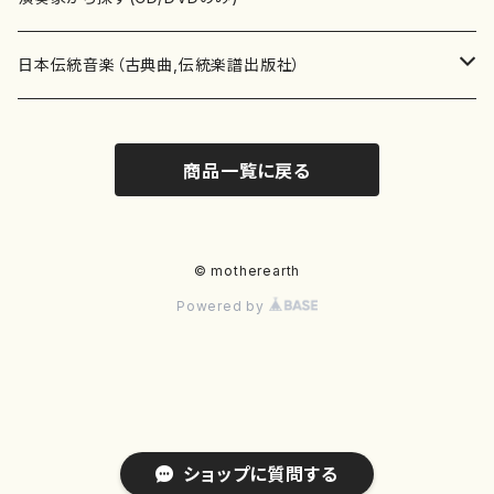
テキストブック
箏・琴（合奏）
混声合唱
青木省三(アオキ ショウゾウ)
チケット
歌・声
か行
邦楽（箏、三味線、尺八等）演奏家
日本伝統音楽（古典曲,伝統楽譜出版社）
事典
三味線（ソロ）
女声合唱
青島広志（アオシマ ヒロシ）
ソプラノ
梯郁夫(カケハシ イクオ)
アルメリア（箏）
雑誌
洋楽器（鍵盤楽器）
さ行
声楽家・合唱団・朗読等
地歌箏曲（箏古典楽譜）
商品一覧に戻る
詩集
三味線（合奏）
男声合唱
秋山健治(アキヤマ ケンジ）
アルト
蔭山滸山(カゲヤマ キョザン)
石川高（笙）
邦楽ジャーナル
ピアノ（ソロ）
斉藤松声(サイトウ ショウセイ)
應和惠子（声楽・ソプラノ）
宮城道雄（宮城宗家監修）
レコード
洋楽器（弦楽器）
た行
洋楽-鍵盤楽器（ピアノ、オルガン等）演奏家
地歌箏曲（三絃古典楽譜）
尺八（ソロ）
児童合唱
秋山邦晴(アキヤマ クニハル)
テノール
景山伸夫(カゲヤマ ノブオ)
伊藤まなみ（箏）
ピアノ（連弾）
斎藤武（サイトウ タケシ）
栗友会女声アンサンブル（合唱・女声合唱）
バイオリン（ソロ）
平良伊津美(タイラ イツミ)
マリーン・ファン・ニューケルケン（ピアノ）
宮城道雄（宮城宗家監修）
雑貨・アクセサリー
洋楽器（木管楽器）
な行
洋楽-弦楽器（バイオリン、ギター等）演奏家
長唄青柳楽譜（唄、三味線楽譜）
© motherearth
Powered by
尺八（合奏）
朗読・語り
芥川也寸志（アクタガワ ヤスシ）
バリトン
葛西聖憲(カサイ マサノリ)
浦上恵子（箏）
ピアノ（合奏）
斎藤友子(サイトウ トモコ)
川口聖加（声楽・ソプラノ）
バイオリン（合奏）
田頭優子(タガシラ ユウコ)
赤城眞理（ピアノ）
フルート（ピッコロを含む）（ソロ）
内藤 明美(ナイトウ アケミ)
戸澤哲夫（バイオリン）
杵屋彌之介(青柳茂三）
用具
洋楽器（金管楽器）
は行
洋楽-木管楽器（フルート、クラリネット等）演奏家
尺八（古典楽譜、伝統楽譜出版社）
邦楽大合奏
歌曲
芦垣美穂(アシガキ ミホ)
バス
片桐朋子(カタギリ トモコ)
小笠原夏美（箏）
オルガン
佐伯圭子(サエキ ケイコ)
平野忠彦（声楽・バリトン）
ビオラ
高野喜長(タカノ キチョウ)
青柳晋（ピアノ）
フルート（ピッコロを含む）（合奏）
永井薫(ナガイ カオル）
工藤真菜（バイオリン）
トランペット
萩原正吟(ハギワラ セイギン)
河村利夫（サクソフォン）
都山楽会楽譜
洋楽器（打楽器）
ま行
洋楽-打楽器（パーカッション、マリンバ等）演奏者
篠笛
ドロシー・アシュビー
その他（声域を指定しない歌など）
かただときこ(カタダ トキコ）
大久保智子（箏）
アコーディオン
坂井情二(サカイ ジョウジ)
河内紀恵（声楽・ソプラノ）
チェロ
高野検校(タカノ ケンギョウ)
伊沢長俊（オルガン）
クラリネット
永井ますみ(ナガイ マスミ）
松本克己（バイオリン）
ホルン
朴守賢(パク スヒョン)
板倉稔（クラリネット）
石垣 征山
マリンバ
セルドン・マイヤーズ
上野信一（パーカッション）
洋楽器（大編成）
や行
洋楽-大編成(オーケストラ、吹奏楽)楽団
ショップに質問する