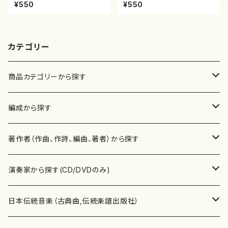
雄/楽譜）都山流公刊楽譜曲番2
村双葉/楽譜）都山流公刊楽譜曲
¥550
¥550
154
番:2084
カテゴリー
商品カテゴリーから探す
楽譜
編成から探す
書籍
邦楽器
著作者（作曲、作詩、編曲、著者）から探す
書籍
箏・琴（ソロ）
CD・DVD
合唱
あ行
演奏家から探す(CD/DVDのみ)
テキストブック
箏・琴（合奏）
混声合唱
青木省三(アオキ ショウゾウ)
チケット
歌・声
か行
邦楽（箏、三味線、尺八等）演奏家
日本伝統音楽（古典曲,伝統楽譜出版社）
事典
三味線（ソロ）
女声合唱
青島広志（アオシマ ヒロシ）