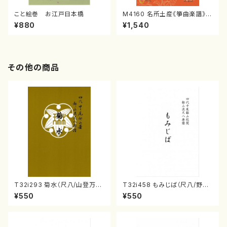
こと絵巻 お江戸日本橋
M4160 名所土産《箏曲楽譜》
（箏/宮城喜代子・宮城数江著・
¥880
¥1,540
宮城宗家監修/箏曲古典楽譜）
その他の商品
T32i293 菊水（尺八/山登万
T32i458 もみじば（尺八/野村
和/楽譜）都山流公刊楽譜曲番:1
正峰/楽譜）都山流公刊楽譜曲
¥550
¥550
148
番:2166