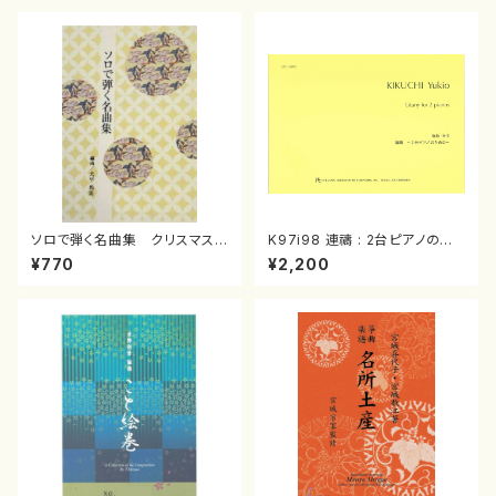
ソロで弾く名曲集 クリスマス・
K97i98 連禱 : 2台ピアノのた
イブ／恋人がサンタクロース(
めの（2 Pianos / 菊池 幸夫 /
¥770
¥2,200
箏独奏 /大平光美 編曲/楽
楽譜）
譜）