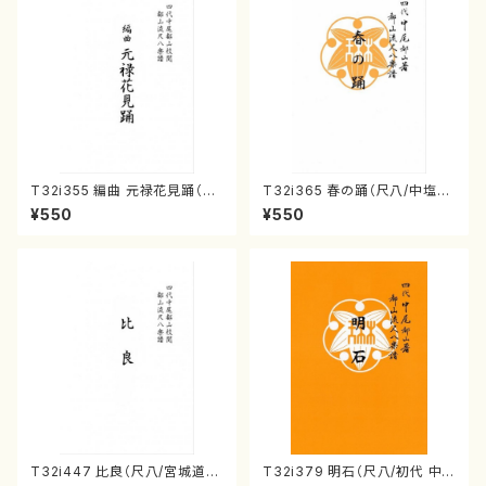
T32i355 編曲 元禄花見踊（尺
T32i365 春の踊（尺八/中塩幸
八/ 坂本勉/楽譜）都山流公刊楽
祐/楽譜）都山流公刊楽譜曲番:2
¥550
¥550
譜曲番:2059
070
T32i447 比良（尺八/宮城道
T32i379 明石（尺八/初代 中