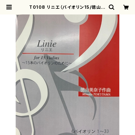
T0108 リニエ（バイオリン15/徳山美
奈子/楽譜） | motherearth