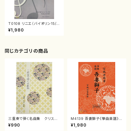
T0108 リニエ（バイオリン15/徳
山美奈子/楽譜）
¥1,980
同じカテゴリの商品
三重奏で弾く名曲集 クリスマ
M4139 吾妻獅子《箏曲楽譜》
スメドレー( 箏2/大平光美 編
（箏/宮城道雄著・宮城宗家監修/
¥990
¥1,980
曲/楽譜）
箏曲古典楽譜）