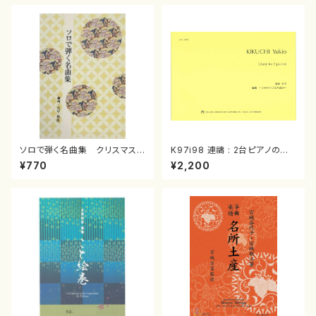
ソロで弾く名曲集 クリスマス・
K97i98 連禱 : 2台ピアノのた
イブ／恋人がサンタクロース(
めの（2 Pianos / 菊池 幸夫 /
¥770
¥2,200
箏独奏 /大平光美 編曲/楽
楽譜）
譜）