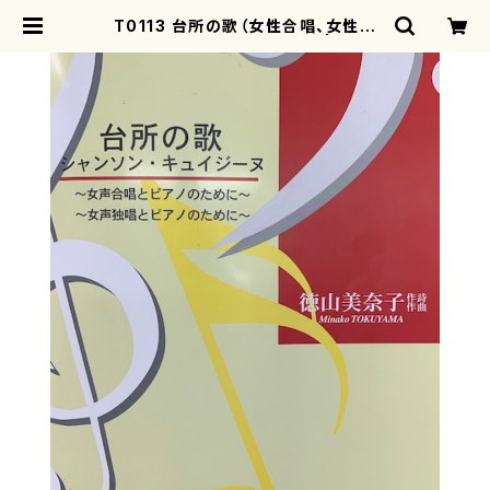
T0113 台所の歌（女性合唱、女性独
唱、ピアノ/徳山美奈子/楽譜） | moth
erearth