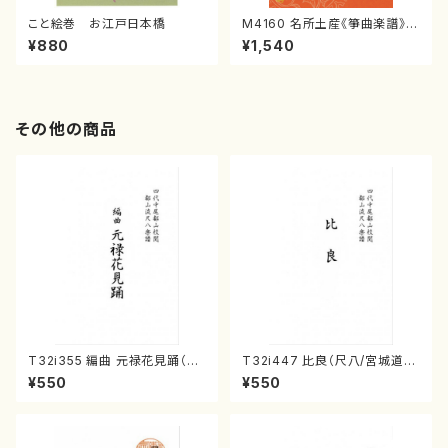
こと絵巻 お江戸日本橋
M4160 名所土産《箏曲楽譜》
（箏/宮城喜代子・宮城数江著・
¥880
¥1,540
宮城宗家監修/箏曲古典楽譜）
その他の商品
T32i355 編曲 元禄花見踊（尺
T32i447 比良（尺八/宮城道
八/ 坂本勉/楽譜）都山流公刊楽
雄/楽譜）都山流公刊楽譜曲番2
¥550
¥550
譜曲番:2059
154