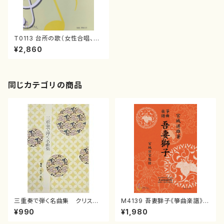
T0113 台所の歌（女性合唱、女
性独唱、ピアノ/徳山美奈子/楽
¥2,860
譜）
同じカテゴリの商品
三重奏で弾く名曲集 クリスマ
M4139 吾妻獅子《箏曲楽譜》
スメドレー( 箏2/大平光美 編
（箏/宮城道雄著・宮城宗家監修/
¥990
¥1,980
曲/楽譜）
箏曲古典楽譜）