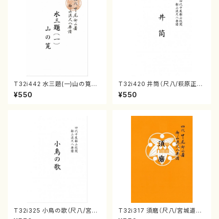
T32i442 水三題(一)山の筧
T32i420 井筒（尺八/萩原正
（尺八/宮城道雄/楽譜）都山流公
吟/楽譜）都山流公刊楽譜曲番:2
¥550
¥550
刊楽譜曲番:2149
125
T32i325 小鳥の歌（尺八/宮城
T32i317 須磨（尺八/宮城道雄/
道雄/楽譜）都山no2028
楽譜）都山流公刊楽譜曲番:202