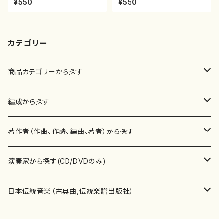
¥550
¥550
0
カテゴリー
商品カテゴリーから探す
楽譜
編成から探す
書籍
邦楽器
著作者（作曲、作詩、編曲、著者）から探す
書籍
箏・琴（ソロ）
CD・DVD
合唱
あ行
演奏家から探す(CD/DVDのみ)
テキストブック
箏・琴（合奏）
混声合唱
青木省三(アオキ ショウゾウ)
チケット
歌・声
か行
邦楽（箏、三味線、尺八等）演奏家
日本伝統音楽（古典曲,伝統楽譜出版社）
事典
三味線（ソロ）
女声合唱
青島広志（アオシマ ヒロシ）
ソプラノ
梯郁夫(カケハシ イクオ)
アルメリア（箏）