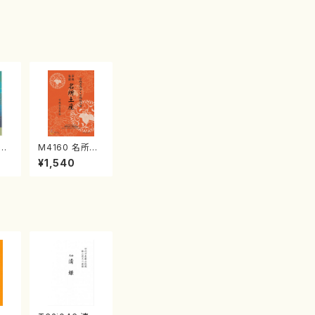
江
M4160 名所土
産《箏曲楽譜》
¥1,540
（箏/宮城喜代
子・宮城数江著・
宮城宗家監修/
箏曲古典楽譜）