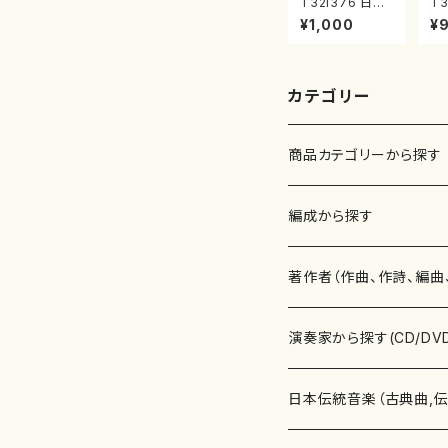
T32i376 日蓮
T3
（改訂版）（尺八/
き
¥1,000
¥
宮城道雄/楽譜）
玄
都山流公刊楽譜
流
曲番:2081
20
カテゴリー
商品カテゴリーから探す
楽譜
編成から探す
書籍
邦楽器
著作者（作曲、作詩、編曲
書籍
箏・琴（ソロ）
CD・DVD
合唱
あ行
演奏家から探す(CD/DV
テキストブック
箏・琴（合奏）
混声合唱
青木省三(アオキ ショウゾウ)
チケット
歌・声
か行
邦楽（箏、三味線、尺八等
日本伝統音楽（古典曲,
事典
三味線（ソロ）