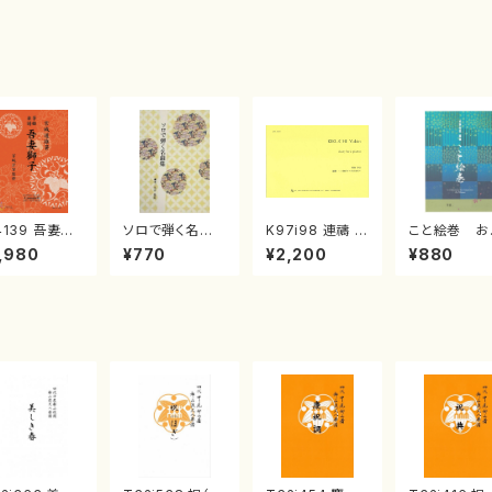
4139 吾妻獅
ソロで弾く名曲
K97i98 連禱 :
こと絵巻 お
《箏曲楽譜》
集 クリスマス・
2台ピアノのため
戸日本橋
,980
¥770
¥2,200
¥880
箏/宮城道雄
イブ／恋人がサ
の（2 Pianos /
・宮城宗家監
ンタクロース(
菊池 幸夫 / 楽
/箏曲古典楽
箏独奏 /大平
譜）
）
光美 編曲/楽
譜）