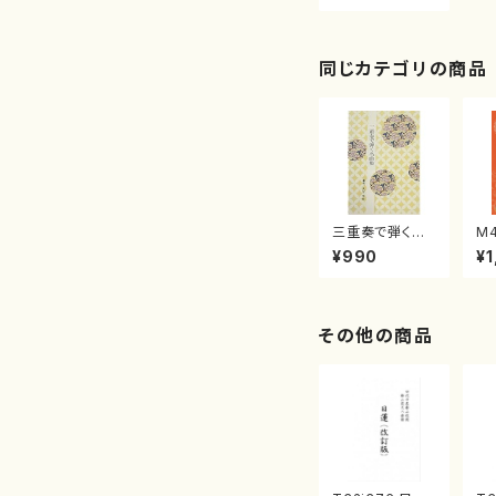
楽譜）
同じカテゴリの商品
三重奏で弾く名
M
曲集 クリスマ
子
¥990
¥1
スメドレー( 箏
（
2/大平光美 編
著
曲/楽譜）
修
譜
その他の商品