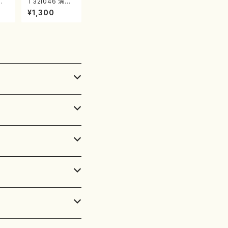
典
T32i046 清姫
山川
（尺八/金森高山/
¥1,300
都山
楽譜）都山流公
番:
刊楽譜曲番：45