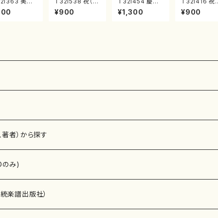
2i363 美し
T32i538 祝（ほ
T32i454 慶祝
T32i416 祝
春（尺八/久本
ぎ）（尺八/二代
調（尺八/久本玄
（尺八/初代
900
¥900
¥1,300
¥900
智/楽譜）都山
池田静山/楽譜）
智/楽譜）都山流
園松/楽譜）
公刊楽譜曲番:
都山流公刊楽譜
公刊楽譜曲番:2
流公刊楽譜曲
68
曲番:2247
161
2121
、著者）から探す
Dのみ)
）演奏家
伝統楽譜出版社）