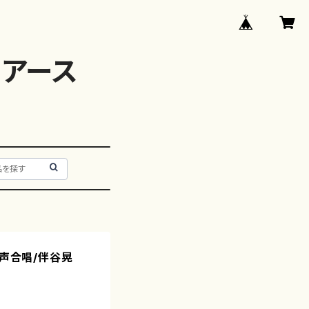
アース
混声合唱/伴谷晃