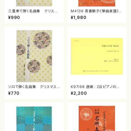
三重奏で弾く名曲集 クリスマ
M4139 吾妻獅子《箏曲楽譜》
スメドレー( 箏2/大平光美 編
（箏/宮城道雄著・宮城宗家監修/
¥990
¥1,980
曲/楽譜）
箏曲古典楽譜）
ソロで弾く名曲集 クリスマス・
K97i98 連禱 : 2台ピアノのた
イブ／恋人がサンタクロース(
めの（2 Pianos / 菊池 幸夫 /
¥770
¥2,200
箏独奏 /大平光美 編曲/楽
楽譜）
譜）