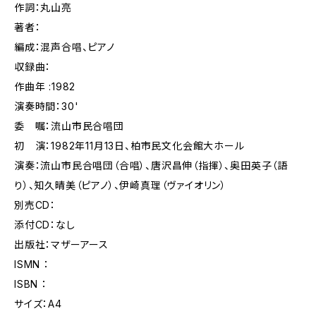
作詞：丸山亮
著者：
編成：混声合唱、ピアノ
収録曲：
作曲年 :1982
演奏時間：30'
委 嘱：流山市民合唱団
初 演：1982年11月13日、柏市民文化会館大ホール
演奏：流山市民合唱団（合唱）、唐沢昌伸（指揮）、奥田英子（語
り）、知久晴美（ピアノ）、伊崎真理（ヴァイオリン）
別売CD：
添付CD：なし
出版社：マザーアース
ISMN ：
ISBN ：
サイズ：A4