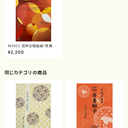
M1602 混声合唱組曲「夜鶯と
バラ」（混声合唱、ピアノ/丸山亮/
¥2,200
楽譜）
同じカテゴリの商品