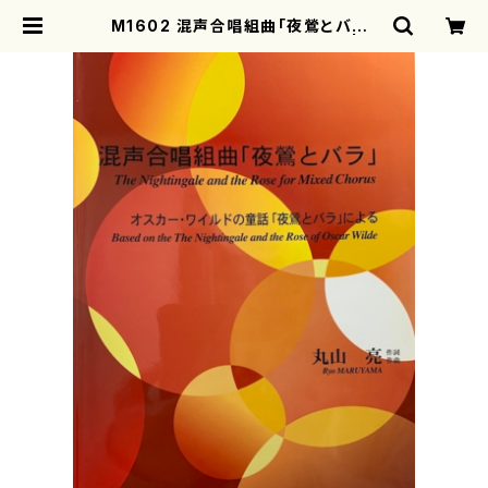
M1602 混声合唱組曲「夜鶯とバラ」
（混声合唱、ピアノ/丸山亮/楽譜） | m
otherearth