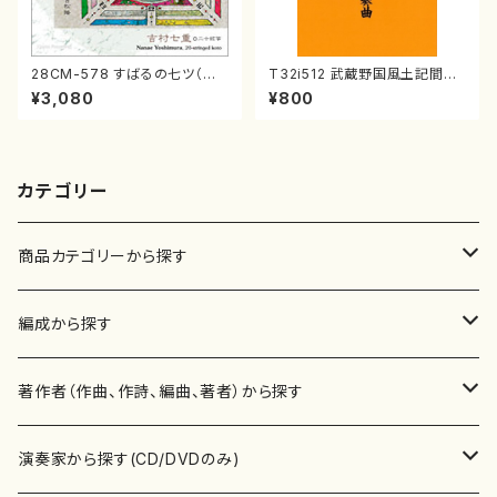
28CM-578 すばるの七ツ（二
T32i512 武蔵野国風土記間奏
十絃箏/クラリネット/ヴァイオリ
曲（尺八/初代 山川園松/楽譜）
¥3,080
¥800
ン/チェロ/吉松 隆：/CD）
都山流公刊楽譜曲番:2221
カテゴリー
商品カテゴリーから探す
楽譜
編成から探す
書籍
邦楽器
著作者（作曲、作詩、編曲、著者）から探す
書籍
箏・琴（ソロ）
CD・DVD
合唱
あ行
演奏家から探す(CD/DVDのみ)