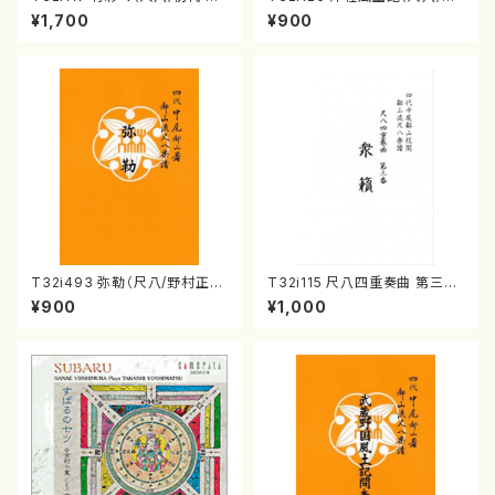
本邦山/尺八/都山式譜）都山流
村峰山/尺八/都山式譜）都山流
¥1,700
¥900
公刊楽譜曲番:566
公刊楽譜曲番:575
T32i493 弥勒（尺八/野村正
T32i115 尺八四重奏曲 第三番
峰/楽譜）都山流公刊楽譜曲番:2
衆籟（尺八/初代 山本邦山/尺
¥900
¥1,000
202
八/都山式譜）都山流公刊楽譜曲
番:564