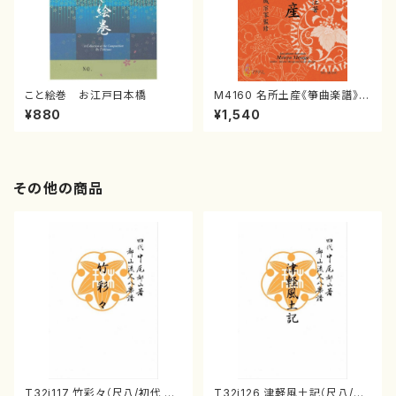
こと絵巻 お江戸日本橋
M4160 名所土産《箏曲楽譜》
（箏/宮城喜代子・宮城数江著・
¥880
¥1,540
宮城宗家監修/箏曲古典楽譜）
その他の商品
T32i117 竹彩々（尺八/初代 山
T32i126 津軽風土記（尺八/野