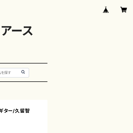
アース
（ギター/久留智