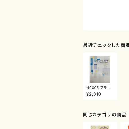
最近チェックした商
H0005 アラベ
スコ・マジコ（ギ
¥2,310
ター/久留智之/
楽譜）
同じカテゴリの商品