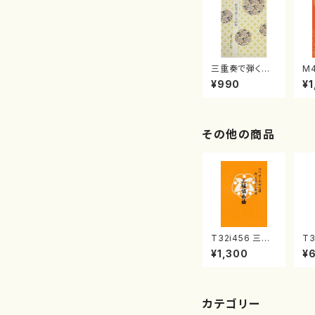
三重奏で弾く名
M
曲集 クリスマ
子
¥990
¥1
スメドレー( 箏
（
2/大平光美 編
著
曲/楽譜）
修
譜
その他の商品
T32i456 三絃
T3
協奏曲（尺八/中
水
¥1,300
¥
能島欣一/楽譜）
尾
都山流公刊楽譜
山：
曲番:2164
カテゴリー