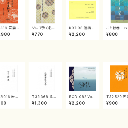
4139 吾妻獅
ソロで弾く名曲
K97i98 連禱 :
こと絵巻 お
《箏曲楽譜》
集 クリスマス・
2台ピアノのため
戸日本橋
,980
¥770
¥2,200
¥880
箏/宮城道雄
イブ／恋人がサ
の（2 Pianos /
・宮城宗家監
ンタクロース(
菊池 幸夫 / 楽
/箏曲古典楽
箏独奏 /大平
譜）
）
光美 編曲/楽
譜）
2i016 岩清
T32i368 協奏
BCD-082 Voy
T32i529 円
（尺八/流祖 中
曲第三番（尺八/
age 田辺頌山の
八/二代 池田
600
¥1,300
¥2,200
¥900
都山/楽譜）都
唯是震一/楽譜）
演奏によるマー
山/楽譜）都
15
都山流公刊楽譜
ティン・リーガン
公刊楽譜曲番
曲番:2073
尺八作品集（田
238
辺頌山/マーティ
ン・リーガン/C
D）