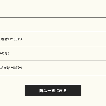
、著者）から探す
Dのみ)
）演奏家
伝統楽譜出版社）
商品一覧に戻る
)
オルガン等）演奏家
譜）