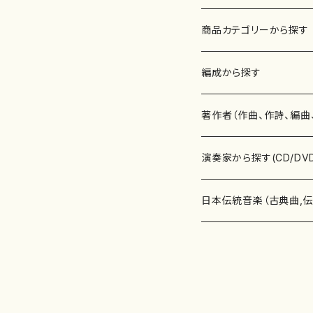
商品カテゴリーから探す
楽譜
編成から探す
書籍
邦楽器
著作者（作曲、作詩、編曲
書籍
箏・琴（ソロ）
CD・DVD
合唱
あ行
演奏家から探す(CD/DV
テキストブック
箏・琴（合奏）
混声合唱
青木省三(アオキ ショウゾウ)
チケット
歌・声
か行
邦楽（箏、三味線、尺八等
日本伝統音楽（古典曲,
事典
三味線（ソロ）
女声合唱
青島広志（アオシマ ヒロシ）
ソプラノ
梯郁夫(カケハシ イクオ)
アルメリア（箏）
雑誌
洋楽器（鍵盤楽器）
さ行
声楽家・合唱団・朗読等
地歌箏曲（箏古典楽譜）
詩集
三味線（合奏）
男声合唱
秋山健治(アキヤマ ケンジ）
アルト
蔭山滸山(カゲヤマ キョザン)
石川高（笙）
邦楽ジャーナル
ピアノ（ソロ）
斉藤松声(サイトウ ショウセイ
應和惠子（声楽・ソプラノ）
宮城道雄（宮城宗家監修）
レコード
洋楽器（弦楽器）
た行
洋楽-鍵盤楽器（ピアノ、
地歌箏曲（三絃古典楽