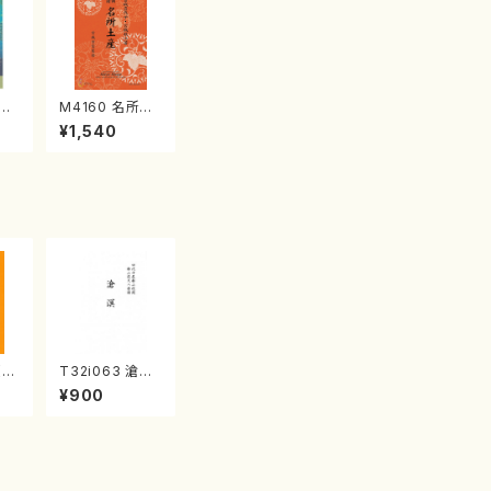
江
M4160 名所土
産《箏曲楽譜》
¥1,540
（箏/宮城喜代
子・宮城数江著・
宮城宗家監修/
箏曲古典楽譜）
（尺
T32i063 滄溟
静
（尺八/野村正峰/
¥900
山流
尺八/都山式譜）
:2
都山流公刊楽譜
曲番:512