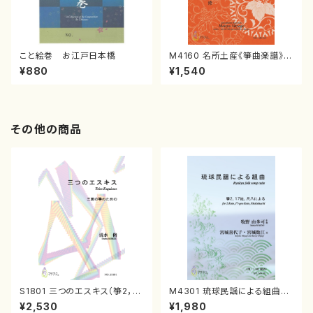
こと絵巻 お江戸日本橋
M4160 名所土産《箏曲楽譜》
（箏/宮城喜代子・宮城数江著・
¥880
¥1,540
宮城宗家監修/箏曲古典楽譜）
その他の商品
S1801 三つのエスキス（箏2，1
M4301 琉球民謡による組曲
7/清水 脩/楽譜）
（箏/牧野由多可作曲/宮城喜代
¥2,530
¥1,980
子・宮城数江著/箏曲楽譜）