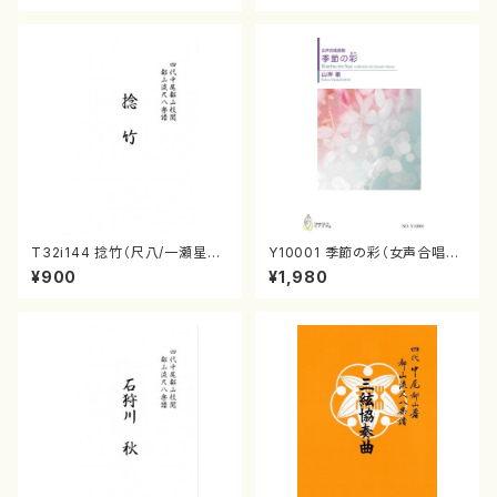
T32i144 捻竹（尺八/一瀬星山/
Y10001 季節の彩（女声合唱、
尺八/都山式譜）都山流公刊楽譜
ピアノ/山岸徹/楽譜）
¥900
¥1,980
曲番:593