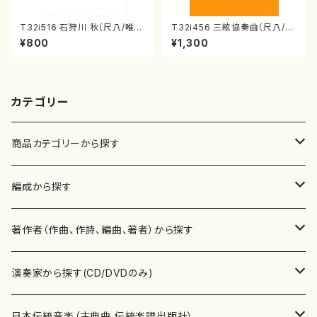
T32i516 石狩川 秋（尺八/唯是
T32i456 三絃協奏曲（尺八/中
震一/楽譜）都山no:2225
能島欣一/楽譜）都山流公刊楽譜
¥800
¥1,300
曲番:2164
カテゴリー
商品カテゴリーから探す
楽譜
編成から探す
書籍
邦楽器
著作者（作曲、作詩、編曲、著者）から探す
書籍
箏・琴（ソロ）
CD・DVD
合唱
あ行
演奏家から探す(CD/DVDのみ)
テキストブック
箏・琴（合奏）
混声合唱
青木省三(アオキ ショウゾウ)
チケット
歌・声
か行
邦楽（箏、三味線、尺八等）演奏家
日本伝統音楽（古典曲,伝統楽譜出版社）