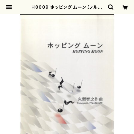
H0009 ホッピング ムーン（フルー
ト、オーボエ、クラリネット、ファゴッ
ト、 ビブラフォン /久留智之/楽譜） |
motherearth