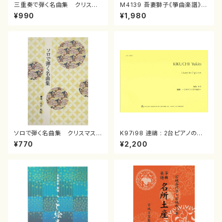
三重奏で弾く名曲集 クリスマ
M4139 吾妻獅子《箏曲楽譜》
スメドレー( 箏2/大平光美 編
（箏/宮城道雄著・宮城宗家監修/
¥990
¥1,980
曲/楽譜）
箏曲古典楽譜）
ソロで弾く名曲集 クリスマス・
K97i98 連禱 : 2台ピアノのた
イブ／恋人がサンタクロース(
めの（2 Pianos / 菊池 幸夫 /
¥770
¥2,200
箏独奏 /大平光美 編曲/楽
楽譜）
譜）