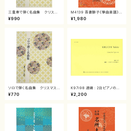
三重奏で弾く名曲集 クリスマ
M4139 吾妻獅子《箏曲楽譜》
スメドレー( 箏2/大平光美 編
（箏/宮城道雄著・宮城宗家監修/
¥990
¥1,980
曲/楽譜）
箏曲古典楽譜）
ソロで弾く名曲集 クリスマス・
K97i98 連禱 : 2台ピアノのた
イブ／恋人がサンタクロース(
めの（2 Pianos / 菊池 幸夫 /
¥770
¥2,200
箏独奏 /大平光美 編曲/楽
楽譜）
譜）