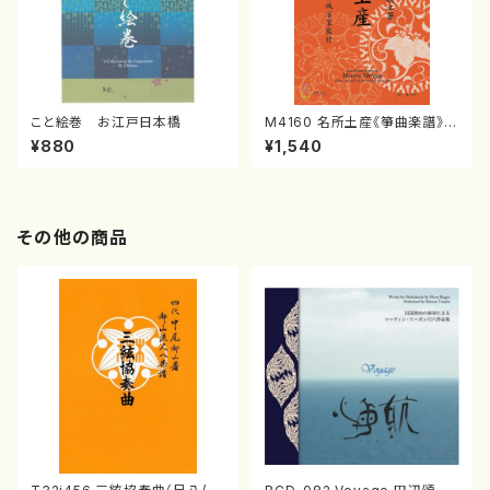
こと絵巻 お江戸日本橋
M4160 名所土産《箏曲楽譜》
（箏/宮城喜代子・宮城数江著・
¥880
¥1,540
宮城宗家監修/箏曲古典楽譜）
その他の商品