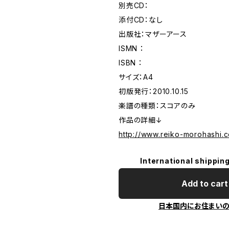
別売CD：
添付CD：なし
出版社：マザーアース
ISMN ：
ISBN ：
サイズ：A4
初版発行：2010.10.15
楽譜の種類：スコアのみ
作品の詳細↓
http://www.reiko-morohashi.
International shipping
Add to cart
日本国内にお住まい