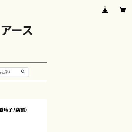
アース
橋玲子/楽譜）