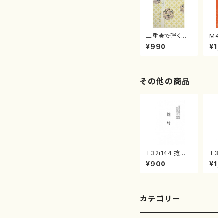
三重奏で弾く名
M
曲集 クリスマ
子
¥990
¥1
スメドレー( 箏
（
2/大平光美 編
著
曲/楽譜）
修
譜
その他の商品
T32i144 捻竹
T3
（尺八/一瀬星山/
楽
¥900
¥1
尺八/都山式譜）
雄
都山流公刊楽譜
公
曲番:593
16
カテゴリー