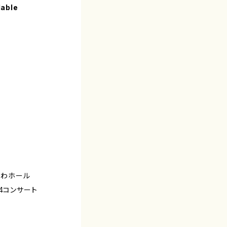
lable
かわホール
4コンサート