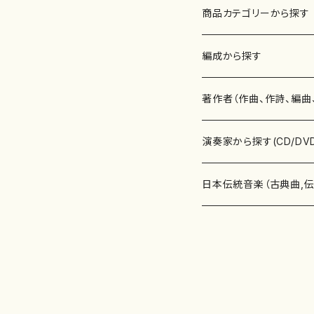
商品カテゴリーから探す
楽譜
編成から探す
書籍
邦楽器
著作者（作曲、作詩、編曲
書籍
箏・琴（ソロ）
CD・DVD
合唱
あ行
演奏家から探す(CD/DV
テキストブック
箏・琴（合奏）
混声合唱
青木省三(アオキ ショウゾウ)
チケット
歌・声
か行
邦楽（箏、三味線、尺八等
日本伝統音楽（古典曲,
事典
三味線（ソロ）
女声合唱
青島広志（アオシマ ヒロシ）
ソプラノ
梯郁夫(カケハシ イクオ)
アルメリア（箏）
雑誌
洋楽器（鍵盤楽器）
さ行
声楽家・合唱団・朗読等
地歌箏曲（箏古典楽譜）
詩集
三味線（合奏）
男声合唱
秋山健治(アキヤマ ケンジ）
アルト
蔭山滸山(カゲヤマ キョザン)
石川高（笙）
邦楽ジャーナル
ピアノ（ソロ）
斉藤松声(サイトウ ショウセイ
應和惠子（声楽・ソプラノ）
宮城道雄（宮城宗家監修）
レコード
洋楽器（弦楽器）
た行
洋楽-鍵盤楽器（ピアノ、
地歌箏曲（三絃古典楽
尺八（ソロ）
児童合唱
秋山邦晴(アキヤマ クニハル)
テノール
景山伸夫(カゲヤマ ノブオ)
伊藤まなみ（箏）
ピアノ（連弾）
斎藤武（サイトウ タケシ）
栗友会女声アンサンブル（合
バイオリン（ソロ）
平良伊津美(タイラ イツミ)
マリーン・ファン・ニューケルケ
宮城道雄（宮城宗家監修）
雑貨・アクセサリー
洋楽器（木管楽器）
な行
洋楽-弦楽器（バイオリン
長唄青柳楽譜（唄、三味