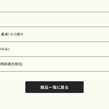
、著者）から探す
Dのみ)
）演奏家
伝統楽譜出版社）
商品一覧に戻る
)
オルガン等）演奏家
譜）
唱・女声合唱）
ン（ピアノ）
、ギター等）演奏家
線楽譜）