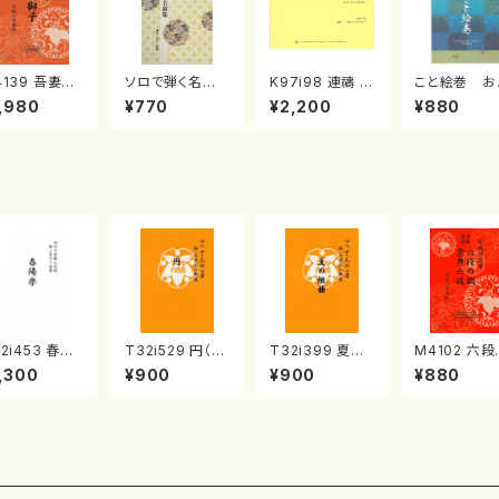
4139 吾妻獅
ソロで弾く名曲
K97i98 連禱 :
こと絵巻 お
《箏曲楽譜》
集 クリスマス・
2台ピアノのため
戸日本橋
,980
¥770
¥2,200
¥880
箏/宮城道雄
イブ／恋人がサ
の（2 Pianos /
・宮城宗家監
ンタクロース(
菊池 幸夫 / 楽
/箏曲古典楽
箏独奏 /大平
譜）
）
光美 編曲/楽
譜）
2i453 春陽
T32i529 円（尺
T32i399 夏の
M4102 六段
（尺八/宮城道
八/二代 池田静
組曲（尺八/初代
調 雲井六
,300
¥900
¥900
¥880
/楽譜）都山流
山/楽譜）都山流
山川園松/楽譜）
（箏/宮城道雄
刊楽譜曲番:2
公刊楽譜曲番:2
都山流公刊楽譜
著・宮城宗家
0
238
曲番:2104
修/箏曲古典
譜）