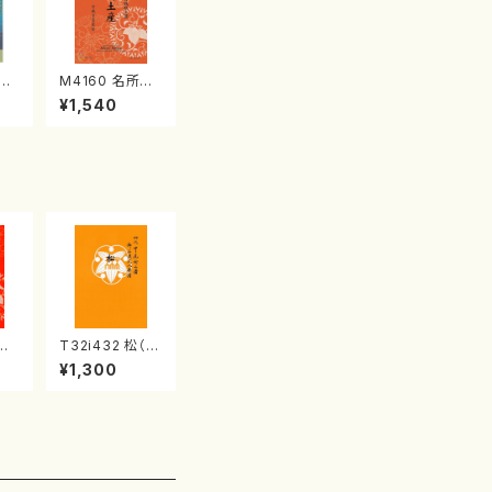
江
M4160 名所土
産《箏曲楽譜》
¥1,540
（箏/宮城喜代
子・宮城数江著・
宮城宗家監修/
箏曲古典楽譜）
の
T32i432 松（尺
段
八/宮城道雄/楽
¥1,300
譜）都山流公刊
監
楽譜曲番:2138
楽