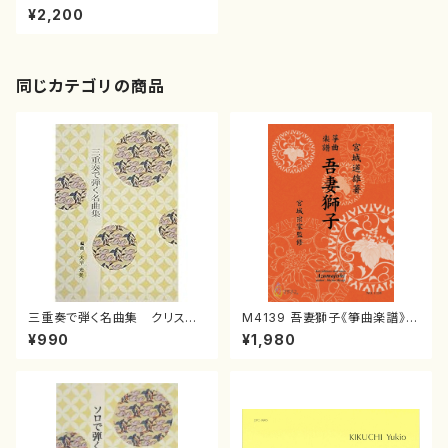
ラリネット、ハープ、バイオリン、
¥2,200
チェロ/小山薫/楽譜）
同じカテゴリの商品
三重奏で弾く名曲集 クリスマ
M4139 吾妻獅子《箏曲楽譜》
スメドレー( 箏2/大平光美 編
（箏/宮城道雄著・宮城宗家監修/
¥990
¥1,980
曲/楽譜）
箏曲古典楽譜）