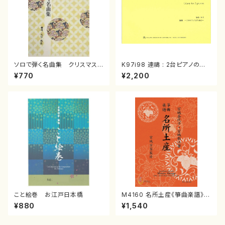
ソロで弾く名曲集 クリスマス・
K97i98 連禱 : 2台ピアノのた
イブ／恋人がサンタクロース(
めの（2 Pianos / 菊池 幸夫 /
¥770
¥2,200
箏独奏 /大平光美 編曲/楽
楽譜）
譜）
こと絵巻 お江戸日本橋
M4160 名所土産《箏曲楽譜》
（箏/宮城喜代子・宮城数江著・
¥880
¥1,540
宮城宗家監修/箏曲古典楽譜）