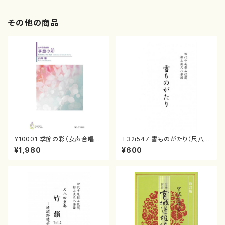
その他の商品
Y10001 季節の彩（女声合唱、
T32i547 雪ものがたり（尺八/
ピアノ/山岸徹/楽譜）
沢井忠夫/楽譜）都山流公刊楽譜
¥1,980
¥600
曲番:2256