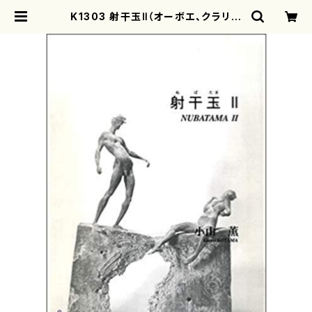
K1303 射干玉Ⅱ（オーボエ、クラリネ
ット、ハープ、バイオリン、チェロ/小山
薫/楽譜） | motherearth