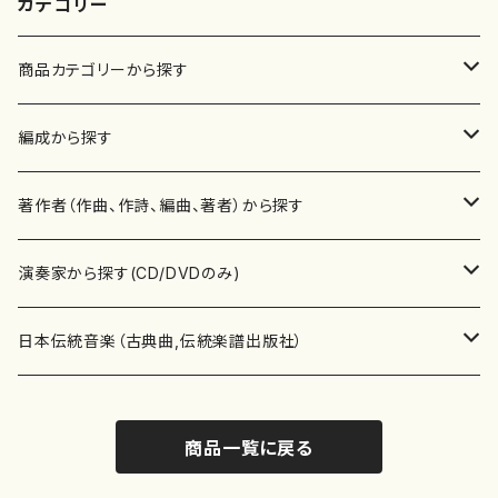
カテゴリー
商品カテゴリーから探す
楽譜
編成から探す
書籍
邦楽器
著作者（作曲、作詩、編曲、著者）から探す
書籍
箏・琴（ソロ）
CD・DVD
合唱
あ行
演奏家から探す(CD/DVDのみ)
テキストブック
箏・琴（合奏）
混声合唱
青木省三(アオキ ショウゾウ)
チケット
歌・声
か行
邦楽（箏、三味線、尺八等）演奏家
日本伝統音楽（古典曲,伝統楽譜出版社）
事典
三味線（ソロ）
女声合唱
青島広志（アオシマ ヒロシ）
ソプラノ
梯郁夫(カケハシ イクオ)
アルメリア（箏）
雑誌
洋楽器（鍵盤楽器）
さ行
声楽家・合唱団・朗読等
地歌箏曲（箏古典楽譜）
商品一覧に戻る
詩集
三味線（合奏）
男声合唱
秋山健治(アキヤマ ケンジ）
アルト
蔭山滸山(カゲヤマ キョザン)
石川高（笙）
邦楽ジャーナル
ピアノ（ソロ）
斉藤松声(サイトウ ショウセイ)
應和惠子（声楽・ソプラノ）
宮城道雄（宮城宗家監修）
レコード
洋楽器（弦楽器）
た行
洋楽-鍵盤楽器（ピアノ、オルガン等）演奏家
地歌箏曲（三絃古典楽譜）