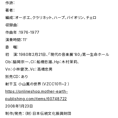
作詩：
著者：
編成：オーボエ、クラリネット、ハープ、バイオリン、チェロ
収録曲：
作曲年 :1976-1977
演奏時間：11'
委 嘱：
初 演：1980年2月21日、「現代の音楽展'80」第一生命ホール
Ob：脇岡宗一、Cl：船橋忠雄、Hp：木村茉莉、
Vn：小林健次、Vc：高橋忠男
別売CD：あり
射干玉 小山薫の世界（VZCC1011~2 ）
https://onlineshop.mother-earth-
publishing.com/items/60748722
2008年1月23日
制作/発売：（財）日本伝統文化振興財団