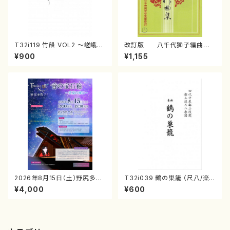
T32i119 竹韻 VOL2 ～嵯峨野
改訂版 八千代獅子編曲
遊歩～（尺八/野村峰山/尺八/都
（編曲八千代獅子）(/宮城道
¥900
¥1,155
山式譜）都山流公刊楽譜曲番:5
雄/楽譜）
68
2026年8月15日（土）野尻多佳
T32i039 鶴の巣籠 （尺八/楽
子ピアノリサイタル 音の宝石
譜）都山no.38
¥4,000
¥600
箱チケット一般