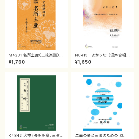
M4231 名所土産《三絃楽譜》
N0415 よかった！（混声合唱，
（三絃/宮城道雄著・宮城宗家監
ピアノ/夏田昌和/楽譜）
¥1,760
¥1,650
修/三絃楽譜）
K4842 犬神 (長唄唄譜、三弦
二面の箏と三弦のための 風の