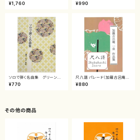
譜/杵屋彌之介(青柳茂三）/青柳
舞 (井関一博)
¥1,760
¥990
三絃楽譜）
ソロで弾く名曲集 グリーンスリ
尺八譜 パレード（加羅古呂庵一
ーブス／ アメージンググレイ
泉/楽譜）
¥770
¥880
ス(0/大平光美/楽譜）
その他の商品