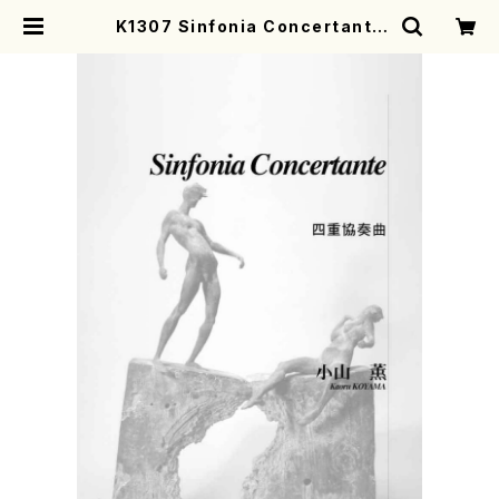
K1307 Sinfonia Concertante
（ハープ、ピッコロ、オーボエ、クラリネ
ット、オーケストラ/小山薫/楽譜） | m
otherearth