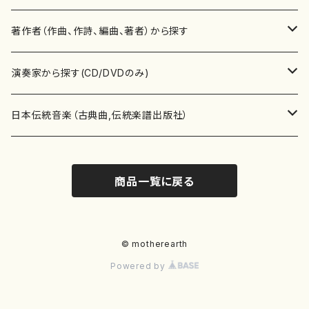
書籍
邦楽器
著作者（作曲、作詩、編曲、著者）から探す
書籍
箏・琴（ソロ）
CD・DVD
合唱
あ行
演奏家から探す(CD/DVDのみ)
テキストブック
箏・琴（合奏）
混声合唱
青木省三(アオキ ショウゾウ)
チケット
歌・声
か行
邦楽（箏、三味線、尺八等）演奏家
日本伝統音楽（古典曲,伝統楽譜出版社）
事典
三味線（ソロ）
女声合唱
青島広志（アオシマ ヒロシ）
ソプラノ
梯郁夫(カケハシ イクオ)
アルメリア（箏）
雑誌
洋楽器（鍵盤楽器）
さ行
声楽家・合唱団・朗読等
地歌箏曲（箏古典楽譜）
商品一覧に戻る
詩集
三味線（合奏）
男声合唱
秋山健治(アキヤマ ケンジ）
アルト
蔭山滸山(カゲヤマ キョザン)
石川高（笙）
邦楽ジャーナル
ピアノ（ソロ）
斉藤松声(サイトウ ショウセイ)
應和惠子（声楽・ソプラノ）
宮城道雄（宮城宗家監修）
レコード
洋楽器（弦楽器）
た行
洋楽-鍵盤楽器（ピアノ、オルガン等）演奏家
地歌箏曲（三絃古典楽譜）
尺八（ソロ）
児童合唱
秋山邦晴(アキヤマ クニハル)
テノール
景山伸夫(カゲヤマ ノブオ)
伊藤まなみ（箏）
ピアノ（連弾）
斎藤武（サイトウ タケシ）
栗友会女声アンサンブル（合唱・女声合唱）
バイオリン（ソロ）
平良伊津美(タイラ イツミ)
マリーン・ファン・ニューケルケン（ピアノ）
宮城道雄（宮城宗家監修）
雑貨・アクセサリー
洋楽器（木管楽器）
な行
洋楽-弦楽器（バイオリン、ギター等）演奏家
長唄青柳楽譜（唄、三味線楽譜）
© motherearth
Powered by
尺八（合奏）
朗読・語り
芥川也寸志（アクタガワ ヤスシ）
バリトン
葛西聖憲(カサイ マサノリ)
浦上恵子（箏）
ピアノ（合奏）
斎藤友子(サイトウ トモコ)
川口聖加（声楽・ソプラノ）
バイオリン（合奏）
田頭優子(タガシラ ユウコ)
赤城眞理（ピアノ）
フルート（ピッコロを含む）（ソロ）
内藤 明美(ナイトウ アケミ)
戸澤哲夫（バイオリン）
杵屋彌之介(青柳茂三）
用具
洋楽器（金管楽器）
は行
洋楽-木管楽器（フルート、クラリネット等）演奏家
尺八（古典楽譜、伝統楽譜出版社）
邦楽大合奏
歌曲
芦垣美穂(アシガキ ミホ)