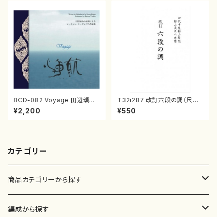
BCD-082 Voyage 田辺頌山
T32i287 改訂六段の調（尺八/
の演奏によるマーティン・リーガ
八橋検校/楽譜）都山no:1142
¥2,200
¥550
ン尺八作品集（田辺頌山/マーテ
ィン・リーガン/CD）
カテゴリー
商品カテゴリーから探す
楽譜
編成から探す