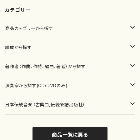
カテゴリー
商品カテゴリーから探す
楽譜
編成から探す
書籍
邦楽器
著作者（作曲、作詩、編曲、著者）から探す
書籍
箏・琴（ソロ）
CD・DVD
合唱
あ行
演奏家から探す(CD/DVDのみ)
テキストブック
箏・琴（合奏）
混声合唱
青木省三(アオキ ショウゾウ)
チケット
歌・声
か行
邦楽（箏、三味線、尺八等）演奏家
日本伝統音楽（古典曲,伝統楽譜出版社）
事典
三味線（ソロ）
女声合唱
青島広志（アオシマ ヒロシ）
ソプラノ
梯郁夫(カケハシ イクオ)
アルメリア（箏）
雑誌
洋楽器（鍵盤楽器）
さ行
声楽家・合唱団・朗読等
地歌箏曲（箏古典楽譜）
商品一覧に戻る
詩集
三味線（合奏）
男声合唱
秋山健治(アキヤマ ケンジ）