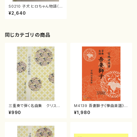
S0210 子犬 ヒロちゃん物語（ピ
アノソロ/佐野芳光/楽譜）
¥2,640
同じカテゴリの商品
三重奏で弾く名曲集 クリスマ
M4139 吾妻獅子《箏曲楽譜》
スメドレー( 箏2/大平光美 編
（箏/宮城道雄著・宮城宗家監修/
¥990
¥1,980
曲/楽譜）
箏曲古典楽譜）