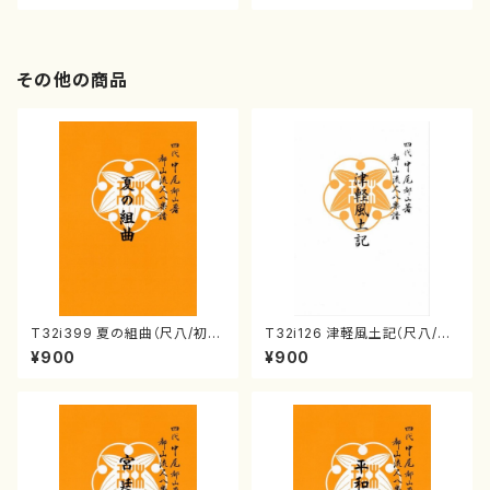
その他の商品
T32i399 夏の組曲（尺八/初代
T32i126 津軽風土記（尺八/野
山川園松/楽譜）都山流公刊楽譜
村峰山/尺八/都山式譜）都山流
¥900
¥900
曲番:2104
公刊楽譜曲番:575