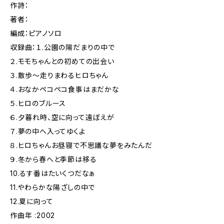
作詩：
著者：
編成：ピアノソロ
収録曲：１.公園の陽だまりの中で
２.モモちゃんとの初めての出会い
３.散歩〜走りまわるヒロちゃん
４.おなかペコペコ食事はまだかな
５.ヒロのブルース
６.夕暮れ時、空に向って遠ぼえが
７.夢の中へ入ってゆくよ
８.ヒロちゃんお昼寝で不思議な夢をみたんだ
９.冬から春へと季節は移る
10.るす番はたいくつだなぁ
11.やわらかな陽ざしの中で
12.夏に向って
作曲年 :2002