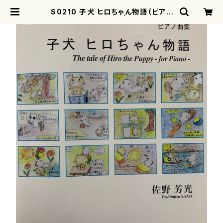
S0210 子犬 ヒロちゃん物語（ピアノ
ソロ/佐野芳光/楽譜） | motherear
th