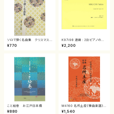
ソロで弾く名曲集 クリスマス・
K97i98 連禱 : 2台ピアノのた
イブ／恋人がサンタクロース(
めの（2 Pianos / 菊池 幸夫 /
¥770
¥2,200
箏独奏 /大平光美 編曲/楽
楽譜）
譜）
こと絵巻 お江戸日本橋
M4160 名所土産《箏曲楽譜》
（箏/宮城喜代子・宮城数江著・
¥880
¥1,540
宮城宗家監修/箏曲古典楽譜）