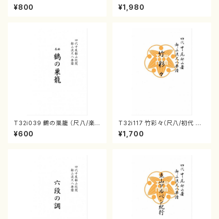
楽譜）都山流公刊楽譜曲番:223
（箏/牧野由多可作曲/宮城喜代
¥800
¥1,980
6
子・宮城数江著/箏曲楽譜）
T32i039 鶴の巣籠 （尺八/楽
T32i117 竹彩々（尺八/初代 山
譜）都山no.38
本邦山/尺八/都山式譜）都山流
¥600
¥1,700
公刊楽譜曲番:566