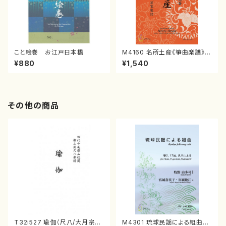
こと絵巻 お江戸日本橋
M4160 名所土産《箏曲楽譜》
（箏/宮城喜代子・宮城数江著・
¥880
¥1,540
宮城宗家監修/箏曲古典楽譜）
その他の商品
T32i527 瑜伽（尺八/大月宗明/
M4301 琉球民謡による組曲