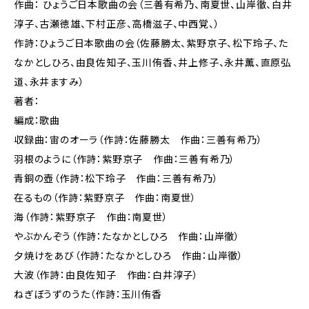
作曲： ひょうご日本歌曲の会（三善有希乃、南夏世、山岸徹、白井
淳子、古瀬徳雄、下村正彦、高橋滋子、中西覚、）
作詩：ひょうご日本歌曲の会（佐藤勝太、紫野京子、松下玲子、た
なかとしひろ、由良佐知子、玉川侑香、井上修子、永井薫、直原弘
道、永井ますみ）
著者：
編成：歌曲
収録曲：宙のオーラ（作詩：佐藤勝太 作曲：三善有希乃）
羽根のように（作詩：紫野京子 作曲：三善有希乃）
青銅の壺（作詩：松下玲子 作曲：三善有希乃）
在るもの（作詩：紫野京子 作曲：南夏世）
海（作詩：紫野京子 作曲：南夏世）
やぶかんぞう（作詩：たなかとしひろ 作曲：山岸徹）
夕焼けをあび（作詩：たなかとしひろ 作曲：山岸徹）
大波（作詩：由良佐知子 作曲：白井淳子）
ねぎぼうずのうた（作詩：玉川侑香