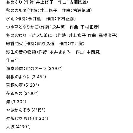
あめふり（作詩：井上修子 作曲：古瀬徳雄）
秋のカルタ（作詩：井上修子 作曲：古瀬徳雄）
氷雨（作詩：永井薫 作曲：下村正彦）
つゆ草とゆりかご（作詩：永井薫 作曲：下村正彦）
冬のおわり =逝った弟に=（作詩：井上修子 作曲：高橋滋子）
線香花火（作詩：直原弘道 作曲：中西覚）
弥生の昔の物語（作詩：永井ますみ 作曲：中西覚）
作曲年 :
演奏時間：宙のオーラ（3'00"）
羽根のように（3'45"）
青銅の壺（5'20"）
在るもの（3'00"）
海（3'30"）
やぶかんぞう（4'15"）
夕焼けをあび（4'30"）
大波（4'30"）