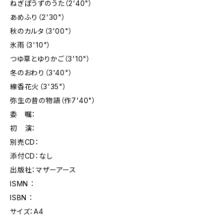
ねぎぼうずのうた（2'40"）
あめふり（2'30"）
秋のカルタ（3'00"）
氷雨（3'10"）
つゆ草とゆりかご（3'10"）
冬のおわり（3'40"）
線香花火（3'35"）
弥生の昔の物語（作7'40"）
委 嘱：
初 演：
別売CD：
添付CD：なし
出版社：マザーアース
ISMN ：
ISBN ：
サイズ：A4