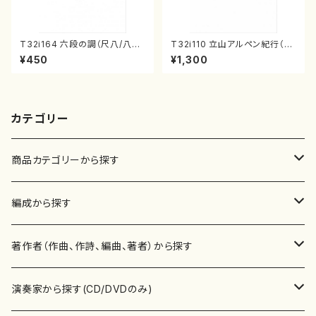
T32i164 六段の調（尺八/八橋
T32i110 立山アルペン紀行（尺
検校/楽譜）都山流公刊楽譜曲
八/初代 石垣征山/尺八/都山式
¥450
¥1,300
番:1016
譜）都山流公刊楽譜曲番:559
カテゴリー
商品カテゴリーから探す
楽譜
編成から探す
書籍
邦楽器
著作者（作曲、作詩、編曲、著者）から探す
書籍
箏・琴（ソロ）
CD・DVD
合唱
あ行
演奏家から探す(CD/DVDのみ)