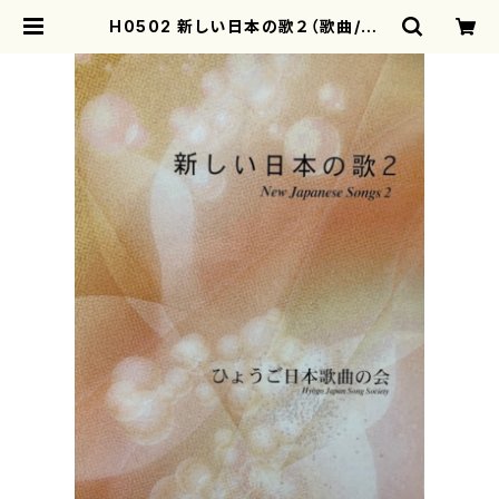
H0502 新しい日本の歌２（歌曲/ひょ
うご日本歌曲の会（ひょうご日本歌曲
の会（三善有希乃、南夏世、山岸徹、白
井淳子、古瀬徳雄、下村正彦、高橋滋
子、中西覚、）/楽譜） | mothereart
h