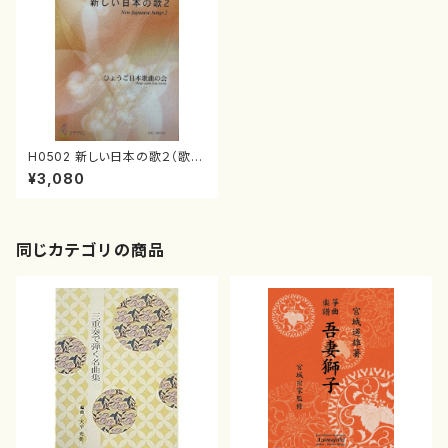
H0502 新しい日本の歌２（歌
曲/ひょうご日本歌曲の会（ひょう
¥3,080
ご日本歌曲の会（三善有希乃、
南夏世、山岸徹、白井淳子、古瀬
徳雄、下村正彦、高橋滋子、中西
覚、）/楽譜）
同じカテゴリの商品