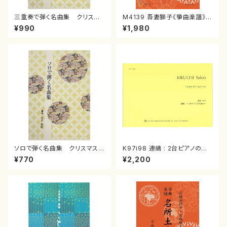
三重奏で弾く名曲集 クリスマ
M4139 吾妻獅子《箏曲楽譜》
スメドレー( 箏2/大平光美 編
（箏/宮城道雄著・宮城宗家監修/
¥990
¥1,980
曲/楽譜）
箏曲古典楽譜）
ソロで弾く名曲集 クリスマス・
K97i98 連禱 : 2台ピアノのた
イブ／恋人がサンタクロース(
めの（2 Pianos / 菊池 幸夫 /
¥770
¥2,200
箏独奏 /大平光美 編曲/楽
楽譜）
譜）