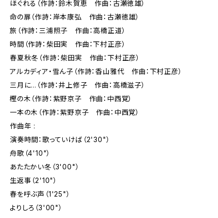
ほぐれる（作詩：鈴木賀恵 作曲：古瀬徳雄）
命の扉（作詩：岸本康弘 作曲：古瀬徳雄）
旅（作詩：三浦照子 作曲：高橋正道）
時間（作詩：柴田実 作曲：下村正彦）
春夏秋冬（作詩：柴田実 作曲：下村正彦）
アルカディア・雪ん子（作詩：香山雅代 作曲：下村正彦）
三月に…（作詩：井上修子 作曲：高橋滋子）
樫の木（作詩：紫野京子 作曲：中西覚）
一本の木（作詩：紫野京子 作曲：中西覚）
作曲年 :
演奏時間：歌っていけば（2'30"）
舟歌（4'10"）
あたたかい冬（3'00"）
生返事（2'10"）
春を呼ぶ声（1'25"）
よりしろ（3'00"）