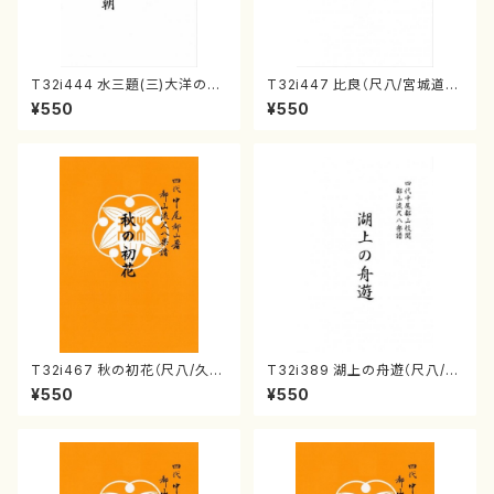
T32i444 水三題(三)大洋の朝
T32i447 比良（尺八/宮城道
（尺八/宮城道雄/楽譜）都山流公
雄/楽譜）都山流公刊楽譜曲番2
¥550
¥550
刊楽譜曲番:2151
154
T32i467 秋の初花（尺八/久本
T32i389 湖上の舟遊（尺八/斉
玄智/楽譜）都山流公刊楽譜曲
藤松声/楽譜）都山流公刊楽譜曲
¥550
¥550
番:2175
番:2094