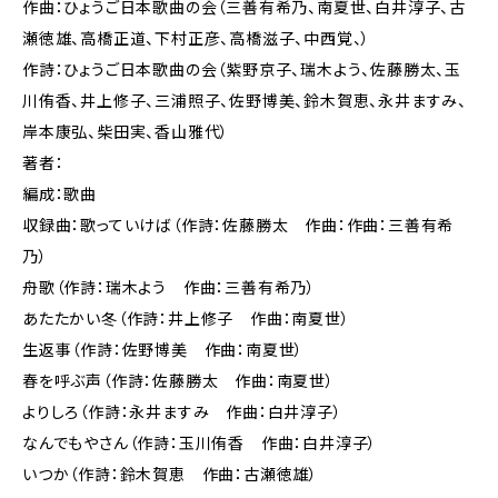
作曲：ひょうご日本歌曲の会（三善有希乃、南夏世、白井淳子、古
瀬徳雄、高橋正道、下村正彦、高橋滋子、中西覚、）
作詩：ひょうご日本歌曲の会（紫野京子、瑞木よう、佐藤勝太、玉
川侑香、井上修子、三浦照子、佐野博美、鈴木賀恵、永井ますみ、
岸本康弘、柴田実、香山雅代）
著者：
編成：歌曲
収録曲：歌っていけば（作詩：佐藤勝太 作曲：作曲：三善有希
乃）
舟歌（作詩：瑞木よう 作曲：三善有希乃）
あたたかい冬（作詩：井上修子 作曲：南夏世）
生返事（作詩：佐野博美 作曲：南夏世）
春を呼ぶ声（作詩：佐藤勝太 作曲：南夏世）
よりしろ（作詩：永井ますみ 作曲：白井淳子）
なんでもやさん（作詩：玉川侑香 作曲：白井淳子）
いつか（作詩：鈴木賀恵 作曲：古瀬徳雄）