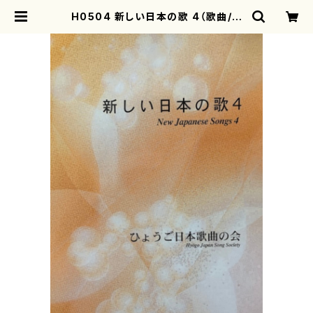
H0504 新しい日本の歌 4（歌曲/ひ
ょうご日本歌曲の会（三善有希乃、南
夏世、白井淳子、古瀬徳雄、高橋正道、
下村正彦、高橋滋子、中西覚、） /楽譜）
| motherearth