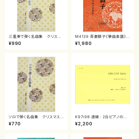
三重奏で弾く名曲集 クリスマ
M4139 吾妻獅子《箏曲楽譜》
スメドレー( 箏2/大平光美 編
（箏/宮城道雄著・宮城宗家監修/
¥990
¥1,980
曲/楽譜）
箏曲古典楽譜）
ソロで弾く名曲集 クリスマス・
K97i98 連禱 : 2台ピアノのた
イブ／恋人がサンタクロース(
めの（2 Pianos / 菊池 幸夫 /
¥770
¥2,200
箏独奏 /大平光美 編曲/楽
楽譜）
譜）