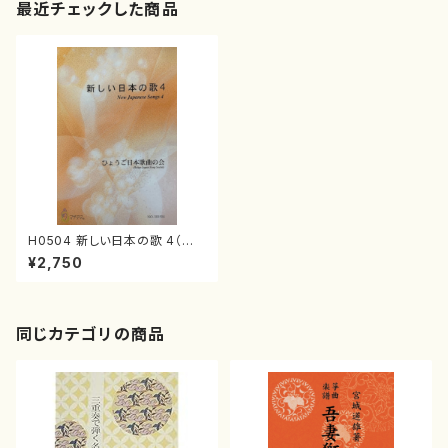
最近チェックした商品
H0504 新しい日本の歌 4（歌
曲/ひょうご日本歌曲の会（三善
¥2,750
有希乃、南夏世、白井淳子、古瀬
徳雄、高橋正道、下村正彦、高橋
滋子、中西覚、） /楽譜）
同じカテゴリの商品