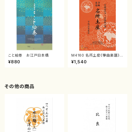
こと絵巻 お江戸日本橋
M4160 名所土産《箏曲楽譜》
（箏/宮城喜代子・宮城数江著・
¥880
¥1,540
宮城宗家監修/箏曲古典楽譜）
その他の商品