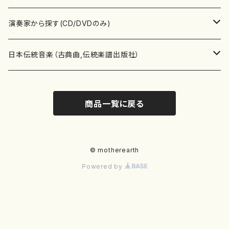
書籍
箏・琴（ソロ）
CD・DVD
合唱
あ行
演奏家から探す(CD/DVDのみ)
テキストブック
箏・琴（合奏）
混声合唱
青木省三(アオキ ショウゾウ)
チケット
歌・声
か行
邦楽（箏、三味線、尺八等）演奏家
日本伝統音楽（古典曲,伝統楽譜出版社）
事典
三味線（ソロ）
女声合唱
青島広志（アオシマ ヒロシ）
ソプラノ
梯郁夫(カケハシ イクオ)
アルメリア（箏）
雑誌
洋楽器（鍵盤楽器）
さ行
声楽家・合唱団・朗読等
地歌箏曲（箏古典楽譜）
商品一覧に戻る
詩集
三味線（合奏）
男声合唱
秋山健治(アキヤマ ケンジ）
アルト
蔭山滸山(カゲヤマ キョザン)
石川高（笙）
邦楽ジャーナル
ピアノ（ソロ）
斉藤松声(サイトウ ショウセイ)
應和惠子（声楽・ソプラノ）
宮城道雄（宮城宗家監修）
レコード
洋楽器（弦楽器）
た行
洋楽-鍵盤楽器（ピアノ、オルガン等）演奏家
地歌箏曲（三絃古典楽譜）
尺八（ソロ）
児童合唱
秋山邦晴(アキヤマ クニハル)
テノール
景山伸夫(カゲヤマ ノブオ)
伊藤まなみ（箏）
ピアノ（連弾）
斎藤武（サイトウ タケシ）
栗友会女声アンサンブル（合唱・女声合唱）
バイオリン（ソロ）
平良伊津美(タイラ イツミ)
マリーン・ファン・ニューケルケン（ピアノ）
宮城道雄（宮城宗家監修）
雑貨・アクセサリー
洋楽器（木管楽器）
な行
洋楽-弦楽器（バイオリン、ギター等）演奏家
長唄青柳楽譜（唄、三味線楽譜）
© motherearth
Powered by
尺八（合奏）
朗読・語り
芥川也寸志（アクタガワ ヤスシ）
バリトン
葛西聖憲(カサイ マサノリ)
浦上恵子（箏）
ピアノ（合奏）
斎藤友子(サイトウ トモコ)
川口聖加（声楽・ソプラノ）
バイオリン（合奏）
田頭優子(タガシラ ユウコ)
赤城眞理（ピアノ）
フルート（ピッコロを含む）（ソロ）
内藤 明美(ナイトウ アケミ)
戸澤哲夫（バイオリン）
杵屋彌之介(青柳茂三）
用具
洋楽器（金管楽器）
は行
洋楽-木管楽器（フルート、クラリネット等）演奏家
尺八（古典楽譜、伝統楽譜出版社）
邦楽大合奏
歌曲
芦垣美穂(アシガキ ミホ)
バス
片桐朋子(カタギリ トモコ)
小笠原夏美（箏）
オルガン
佐伯圭子(サエキ ケイコ)
平野忠彦（声楽・バリトン）
ビオラ
高野喜長(タカノ キチョウ)
青柳晋（ピアノ）
フルート（ピッコロを含む）（合奏）
永井薫(ナガイ カオル）
工藤真菜（バイオリン）
トランペット
萩原正吟(ハギワラ セイギン)
河村利夫（サクソフォン）
都山楽会楽譜
洋楽器（打楽器）
ま行
洋楽-打楽器（パーカッション、マリンバ等）演奏者
篠笛
ドロシー・アシュビー