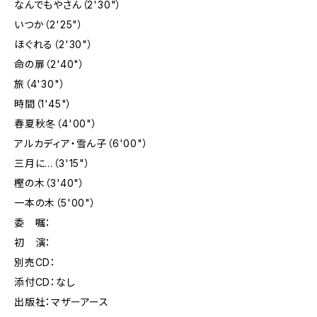
なんでもやさん（2'30"）
いつか（2'25"）
ほぐれる（2'30"）
命の扉（2'40"）
旅（4'30"）
時間（1'45"）
春夏秋冬（4'00"）
アルカディア・雪ん子（6'00"）
三月に…（3'15"）
樫の木（3'40"）
一本の木（5'00"）
委 嘱：
初 演：
別売CD：
添付CD：なし
出版社：マザーアース