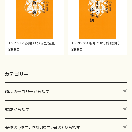
T32i317 須磨（尺八/宮城道雄/
T32i338 ももとせ /鶴鳴調（尺
楽譜）都山流公刊楽譜曲番:202
八/萩原正吟/楽譜）都山流公刊
¥550
¥550
0
楽譜曲番:2042
カテゴリー
商品カテゴリーから探す
楽譜
編成から探す
書籍
邦楽器
著作者（作曲、作詩、編曲、著者）から探す