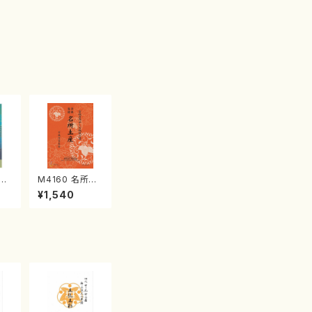
江
M4160 名所土
産《箏曲楽譜》
¥1,540
（箏/宮城喜代
子・宮城数江著・
宮城宗家監修/
箏曲古典楽譜）