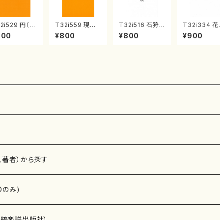
2i529 円（尺
T32i559 現代
T32i516 石狩
T32i334 
/二代 池田静
三番叟（尺八/杵
川 秋（尺八/唯是
く頃（尺八/初
900
¥800
¥800
¥900
/楽譜）都山流
屋正邦/楽譜）都
震一/楽譜）都山
山川園松/楽
刊楽譜曲番:2
山流公刊楽譜曲
no:2225
都山流公刊
8
番:2269
曲番:2037
、著者）から探す
Dのみ)
）演奏家
伝統楽譜出版社）