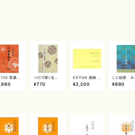
4139 吾妻獅
ソロで弾く名曲
K97i98 連禱 :
こと絵巻 お
《箏曲楽譜》
集 クリスマス・
2台ピアノのため
戸日本橋
,980
¥770
¥2,200
¥880
箏/宮城道雄
イブ／恋人がサ
の（2 Pianos /
・宮城宗家監
ンタクロース(
菊池 幸夫 / 楽
/箏曲古典楽
箏独奏 /大平
譜）
）
光美 編曲/楽
譜）