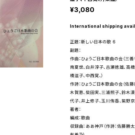
¥3,080
International shipping avai
正題：新しい日本の歌 6
副題：
作曲：ひょうご日本歌曲の会（三善
南夏世、白井淳子、古瀬徳雄、高橋
橋滋子、中西覚、）
作詩：ひょうご日本歌曲の会（佐藤
木賀恵、柴田実、三浦照子、鈴木漠
代子、井上修子、玉川侑香、紫野京
著者：
編成：歌曲
収録曲：ああ神戸（作詩：佐藤勝太
有希乃）