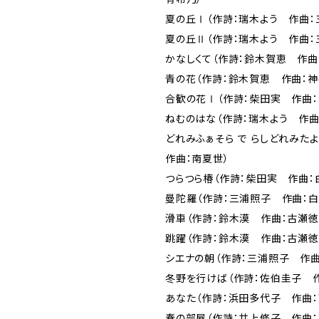
夏の丘Ⅰ（作詩：瑞木よう 作曲：
夏の丘Ⅱ（作詩：瑞木よう 作曲：
かなしくて（作詩：鈴木賀恵 作曲
青の花（作詩：鈴木賀恵 作曲：神
合歓の花Ⅰ（作詩：柴田実 作曲：
ねむのはな（作詩：瑞木よう 作曲
どれみふぁそら で らしどれみた
作曲：南夏世）
つらつら椿（作詩：柴田実 作曲：
曼陀羅（作詩：三浦照子 作曲：白
滑車（作詩：鈴木漠 作曲：古瀬徳
跳躍（作詩：鈴木漠 作曲：古瀬徳
シエナの朝（作詩：三浦照子 作曲
冬野を行けば（作詩：佐伯圭子 
あなた（作詩：浜田多代子 作曲：
春の部屋（作詩：井上修子 作曲：