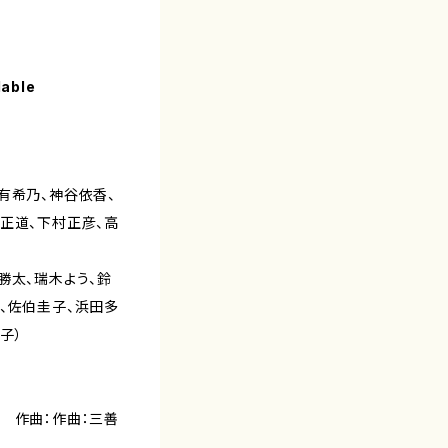
lable
有希乃、神谷依香、
正道、下村正彦、高
勝太、瑞木よう、鈴
、佐伯圭子、浜田多
子）
 作曲：作曲：三善