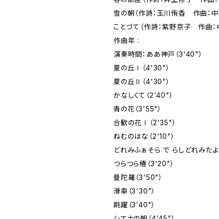
雪の朝（作詩：玉川侑香 作曲：中
ことづて（作詩：紫野京子 作曲：
作曲年 :
演奏時間：ああ神戸（3'40"）
夏の丘Ⅰ（4'30"）
夏の丘Ⅱ（4'30"）
かなしくて（2'40"）
青の花（3'55"）
合歓の花Ⅰ（2'35"）
ねむのはな（2'10"）
どれみふぁそら で らしどれみたよ（3
つらつら椿（3'20"）
曼陀羅（3'50"）
滑車（3'30"）
跳躍（3'40"）
シエナの朝（4'45"）