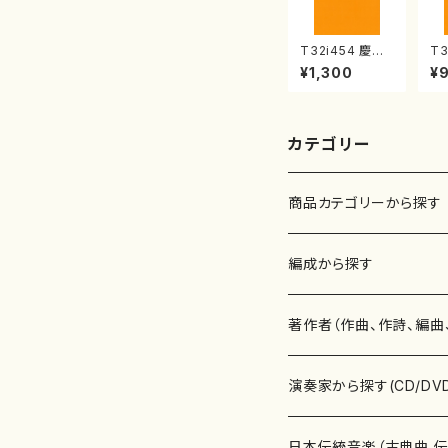
T32i454 慶祝
T3
調（尺八/久本玄
八
¥1,300
¥
智/楽譜）都山流
山
公刊楽譜曲番:2
公
161
23
カテゴリー
商品カテゴリーから探す
楽譜
編成から探す
書籍
邦楽器
著作者（作曲、作詩、編曲
書籍
箏・琴（ソロ）
CD・DVD
合唱
あ行
演奏家から探す(CD/DV
テキストブック
箏・琴（合奏）
混声合唱
青木省三(アオキ ショウゾウ)
チケット
歌・声
か行
邦楽（箏、三味線、尺八等
日本伝統音楽（古典曲,