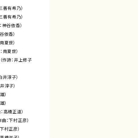
三善有希乃）
三善有希乃）
：神谷依香）
谷依香）
南夏世）
：南夏世）
よ（作詩：井上修子
白井淳子）
井淳子）
雄）
雄）
：高橋正道）
作曲：下村正彦）
下村正彦）
高橋滋子）