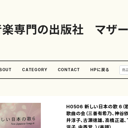
音楽専門の出版社 マザー
BOUT
CATEGORY
CONTACT
HPに戻る
H0506 新しい日本の歌 6（
歌曲の会（三善有希乃、神谷依
井淳子、古瀬徳雄、高橋正道、
滋子、中西覚、）/楽譜）