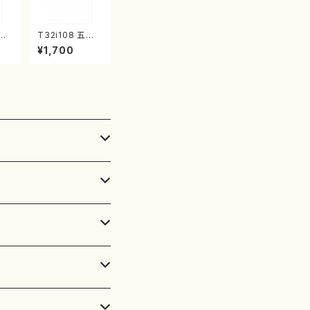
花咲
T32i108 五孔
代
五彩（尺八/初代
¥1,700
譜）
石垣征山/尺八/
楽譜
都山式譜）都山
流公刊楽譜曲番:
557