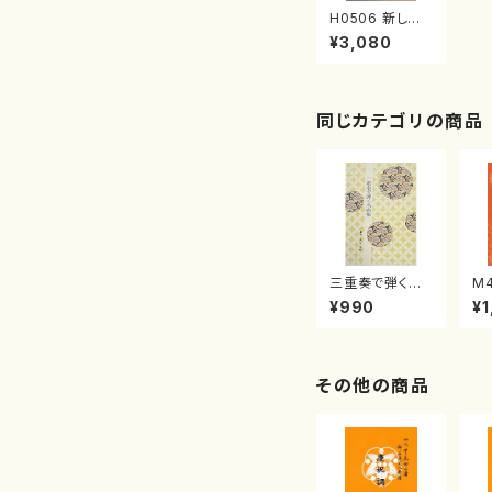
H0506 新しい
日本の歌 6（歌
¥3,080
曲/ひょうご日本
歌曲の会（三善
有希乃、神谷依
香、南夏世、白井
淳子、古瀬徳雄、
同じカテゴリの商品
高橋正道、下村
正彦、高橋滋子、
中西覚、）/楽譜）
三重奏で弾く名
M
曲集 クリスマ
子
¥990
¥1
スメドレー( 箏
（
2/大平光美 編
著
曲/楽譜）
修
譜
その他の商品