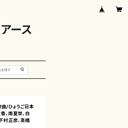
アース
歌曲/ひょうご日本
香、南夏世、白
下村正彦、高橋