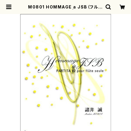
M0801 HOMMAGE a JSB（フルー
トソロ/諸井誠/楽譜） | motherear
th