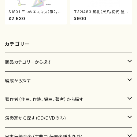
S1801 三つのエスキス（箏2，1
T32i483 祭礼（尺八/初代 星
7/清水 脩/楽譜）
田一山/楽譜）都山流公刊楽譜曲
¥2,530
¥900
番:2191
カテゴリー
商品カテゴリーから探す
楽譜
編成から探す
書籍
邦楽器
著作者（作曲、作詩、編曲、著者）から探す
書籍
箏・琴（ソロ）
CD・DVD
合唱
あ行
演奏家から探す(CD/DVDのみ)
テキストブック
箏・琴（合奏）
混声合唱
青木省三(アオキ ショウゾウ)
チケット
歌・声
か行
邦楽（箏、三味線、尺八等）演奏家
日本伝統音楽（古典曲,伝統楽譜出版社）