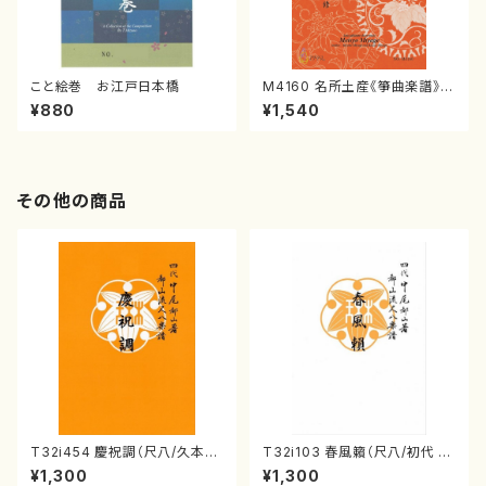
こと絵巻 お江戸日本橋
M4160 名所土産《箏曲楽譜》
（箏/宮城喜代子・宮城数江著・
¥880
¥1,540
宮城宗家監修/箏曲古典楽譜）
その他の商品
T32i454 慶祝調（尺八/久本玄
T32i103 春風籟（尺八/初代 石
智/楽譜）都山流公刊楽譜曲番:2
垣征山/尺八/都山式譜）都山流
¥1,300
¥1,300
161
公刊楽譜曲番:552