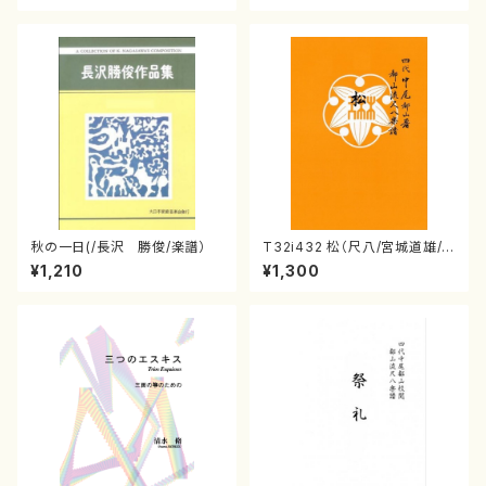
秋の一日(/長沢 勝俊/楽譜）
T32i432 松（尺八/宮城道雄/
楽譜）都山流公刊楽譜曲番:213
¥1,210
¥1,300
8