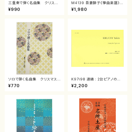
三重奏で弾く名曲集 クリスマ
M4139 吾妻獅子《箏曲楽譜》
スメドレー( 箏2/大平光美 編
（箏/宮城道雄著・宮城宗家監修/
¥990
¥1,980
曲/楽譜）
箏曲古典楽譜）
ソロで弾く名曲集 クリスマス・
K97i98 連禱 : 2台ピアノのた
イブ／恋人がサンタクロース(
めの（2 Pianos / 菊池 幸夫 /
¥770
¥2,200
箏独奏 /大平光美 編曲/楽
楽譜）
譜）