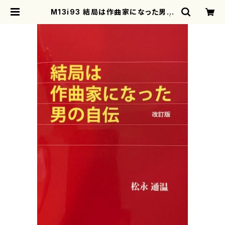
M13i93 結局は作曲家になった男の
自伝 改訂版（松永通温/自叙伝） |
motherearth