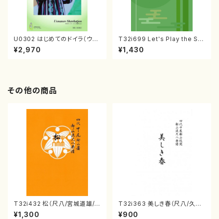
U0302 はじめてのドイラ（ウズ
T32i699 Let's Play the Sh
ベキスタン・ドイラ教則本/ウスマ
akuhachi（教則本・英語版）
¥2,970
¥1,430
ノフ・シャフカチョン/日本語版）
その他の商品
T32i432 松（尺八/宮城道雄/
T32i363 美しき春（尺八/久本
楽譜）都山流公刊楽譜曲番:213
玄智/楽譜）都山流公刊楽譜曲
¥1,300
¥900
8
番:2068