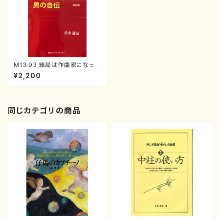
M13i93 結局は作曲家になった
男の自伝 改訂版（松永通温/自
¥2,200
叙伝）
同じカテゴリの商品