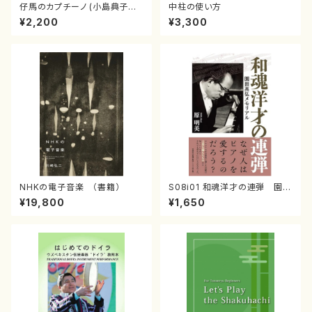
仔馬のカプチーノ (小島典子／
中柱の使い方
書籍)
¥2,200
¥3,300
NHKの電子音楽 （書籍）
S08i01 和魂洋才の連弾 園田
高弘メモリアル （原明美/書籍）
¥19,800
¥1,650