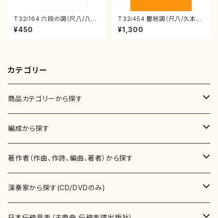
T32i164 六段の調（尺八/八橋
T32i454 慶祝調（尺八/久本玄
検校/楽譜）都山流公刊楽譜曲
智/楽譜）都山流公刊楽譜曲番:2
¥450
¥1,300
番:1016
161
カテゴリー
商品カテゴリーから探す
楽譜
編成から探す
書籍
邦楽器
著作者（作曲、作詩、編曲、著者）から探す
書籍
箏・琴（ソロ）
CD・DVD
合唱
あ行
演奏家から探す(CD/DVDのみ)
テキストブック
箏・琴（合奏）
混声合唱
青木省三(アオキ ショウゾウ)
チケット
歌・声
か行
邦楽（箏、三味線、尺八等）演奏家
日本伝統音楽（古典曲,伝統楽譜出版社）