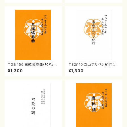
T32i456 三絃協奏曲（尺八/中
T32i110 立山アルペン紀行（尺
能島欣一/楽譜）都山流公刊楽譜
八/初代 石垣征山/尺八/都山式
¥1,300
¥1,300
曲番:2164
譜）都山流公刊楽譜曲番:559