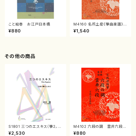
こと絵巻 お江戸日本橋
M4160 名所土産《箏曲楽譜》
（箏/宮城喜代子・宮城数江著・
¥880
¥1,540
宮城宗家監修/箏曲古典楽譜）
その他の商品
S1801 三つのエスキス（箏2，1
M4102 六段の調 雲井六段
7/清水 脩/楽譜）
（箏/宮城道雄著・宮城宗家監修/
¥2,530
¥880
箏曲古典楽譜）