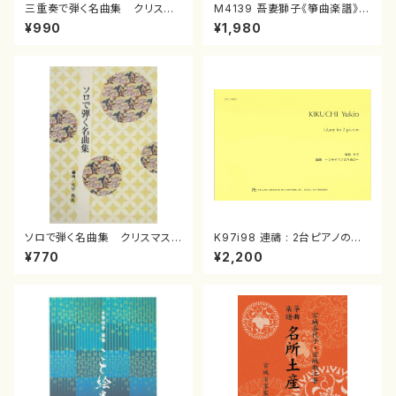
三重奏で弾く名曲集 クリスマ
M4139 吾妻獅子《箏曲楽譜》
スメドレー( 箏2/大平光美 編
（箏/宮城道雄著・宮城宗家監修/
¥990
¥1,980
曲/楽譜）
箏曲古典楽譜）
ソロで弾く名曲集 クリスマス・
K97i98 連禱 : 2台ピアノのた
イブ／恋人がサンタクロース(
めの（2 Pianos / 菊池 幸夫 /
¥770
¥2,200
箏独奏 /大平光美 編曲/楽
楽譜）
譜）