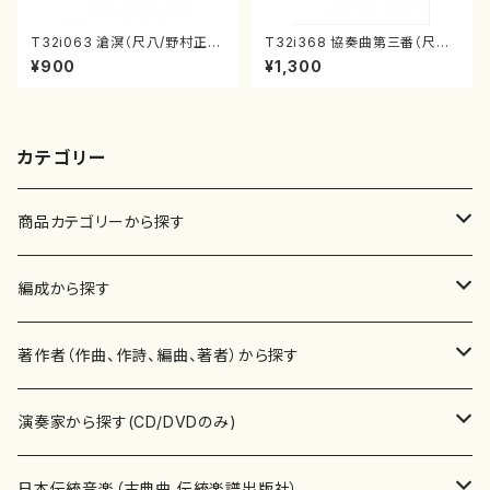
T32i063 滄溟（尺八/野村正
T32i368 協奏曲第三番（尺八/
峰/尺八/都山式譜）都山流公刊
唯是震一/楽譜）都山流公刊楽譜
¥900
¥1,300
楽譜曲番:512
曲番:2073
カテゴリー
商品カテゴリーから探す
楽譜
編成から探す
書籍
邦楽器
著作者（作曲、作詩、編曲、著者）から探す
書籍
箏・琴（ソロ）
CD・DVD
合唱
あ行
演奏家から探す(CD/DVDのみ)
テキストブック
箏・琴（合奏）
混声合唱
青木省三(アオキ ショウゾウ)
チケット
歌・声
か行
邦楽（箏、三味線、尺八等）演奏家
日本伝統音楽（古典曲,伝統楽譜出版社）