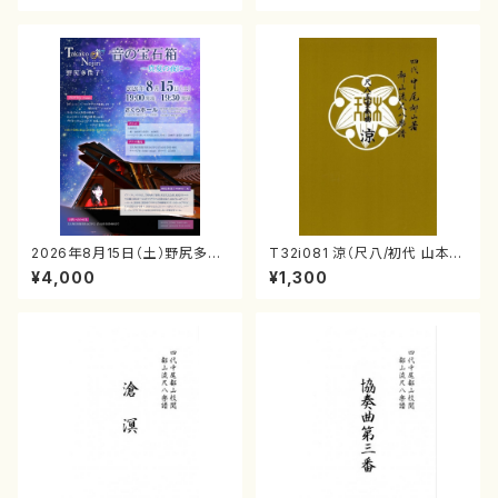
2026年8月15日（土）野尻多佳
T32i081 涼（尺八/初代 山本邦
子ピアノリサイタル 音の宝石
山/尺八/都山式譜）都山流公刊
¥4,000
¥1,300
箱チケット一般
楽譜曲番:530