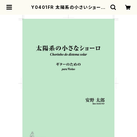
Y0401FR 太陽系の小さいショーロ
（ギターソロ/安野太郎/楽譜） | mot
herearth