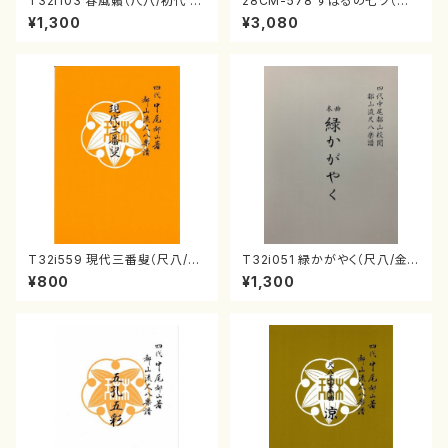
T32i103 春風籟（尺八/初代 石
28CM-578 すばるの七ツ（二
垣征山/尺八/都山式譜）都山流
十絃箏/クラリネット/ヴァイオリ
¥1,300
¥3,080
公刊楽譜曲番:552
ン/チェロ/吉松 隆：/CD）
T32i559 現代三番叟（尺八/杵
T32i051 緑かがやく（尺八/金
屋正邦/楽譜）都山流公刊楽譜曲
森高山/楽譜）都山流公刊楽譜曲
¥800
¥1,300
番:2269
番：50