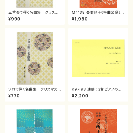
三重奏で弾く名曲集 クリスマ
M4139 吾妻獅子《箏曲楽譜》
スメドレー( 箏2/大平光美 編
（箏/宮城道雄著・宮城宗家監修/
¥990
¥1,980
曲/楽譜）
箏曲古典楽譜）
ソロで弾く名曲集 クリスマス・
K97i98 連禱 : 2台ピアノのた
イブ／恋人がサンタクロース(
めの（2 Pianos / 菊池 幸夫 /
¥770
¥2,200
箏独奏 /大平光美 編曲/楽
楽譜）
譜）