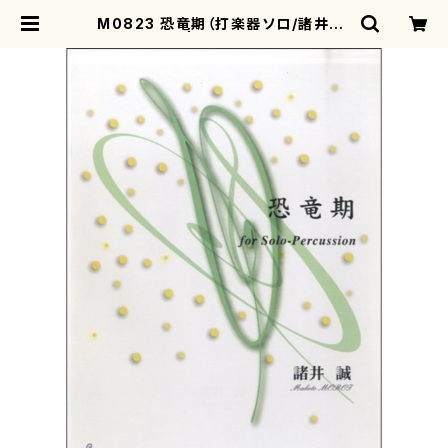
M0823 恐竜期（打楽器ソロ/諸井誠/
楽譜） | motherearth