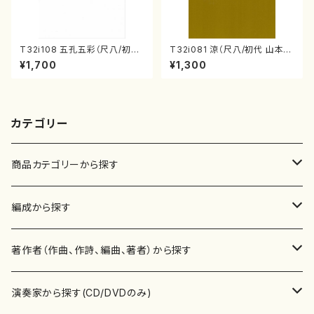
T32i108 五孔五彩（尺八/初代
T32i081 涼（尺八/初代 山本邦
石垣征山/尺八/都山式譜）都山
山/尺八/都山式譜）都山流公刊
¥1,700
¥1,300
流公刊楽譜曲番:557
楽譜曲番:530
カテゴリー
商品カテゴリーから探す
楽譜
編成から探す
書籍
邦楽器
著作者（作曲、作詩、編曲、著者）から探す
書籍
箏・琴（ソロ）
CD・DVD
合唱
あ行
演奏家から探す(CD/DVDのみ)