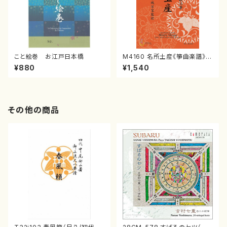
こと絵巻 お江戸日本橋
M4160 名所土産《箏曲楽譜》
（箏/宮城喜代子・宮城数江著・
¥880
¥1,540
宮城宗家監修/箏曲古典楽譜）
その他の商品