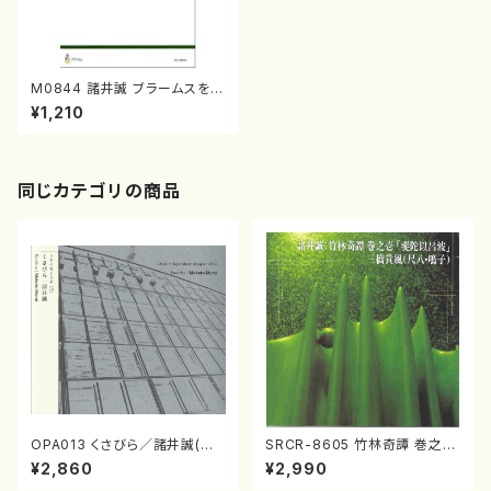
M0844 諸井誠 ブラームスを語
る７（諸井誠/書籍）
¥1,210
同じカテゴリの商品
OPA013 くさびら／諸井誠(電
SRCR-8605 竹林奇譚 巻之壱
子音楽／CD)
（尺八/諸井誠/CD）
¥2,860
¥2,990