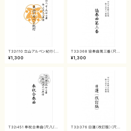
T32i110 立山アルペン紀行（尺
T32i368 協奏曲第三番（尺八/
八/初代 石垣征山/尺八/都山式
唯是震一/楽譜）都山流公刊楽譜
¥1,300
¥1,300
譜）都山流公刊楽譜曲番:559
曲番:2073
T32i451 奉祝合奏曲（尺八/久
T32i376 日蓮（改訂版）（尺八/