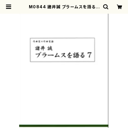
M0844 諸井誠 ブラームスを語る７
（諸井誠/書籍） | motherearth