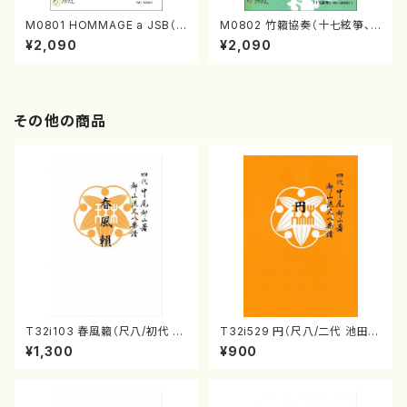
M0801 HOMMAGE a JSB（フ
M0802 竹籟協奏（十七絃箏、
ルートソロ/諸井誠/楽譜）
尺八/諸井誠/楽譜）
¥2,090
¥2,090
その他の商品
T32i103 春風籟（尺八/初代 石
T32i529 円（尺八/二代 池田静
垣征山/尺八/都山式譜）都山流
山/楽譜）都山流公刊楽譜曲番:2
¥1,300
¥900
公刊楽譜曲番:552
238