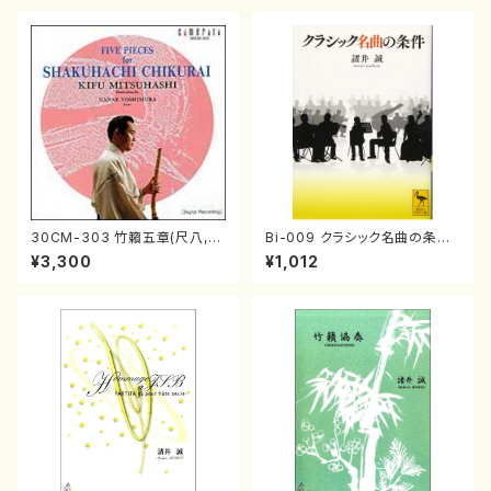
30CM-303 竹籟五章(尺八,二
Bi-009 クラシック名曲の条件
十絃箏/三橋貴風/CD)
（諸井 誠/書籍）
¥3,300
¥1,012