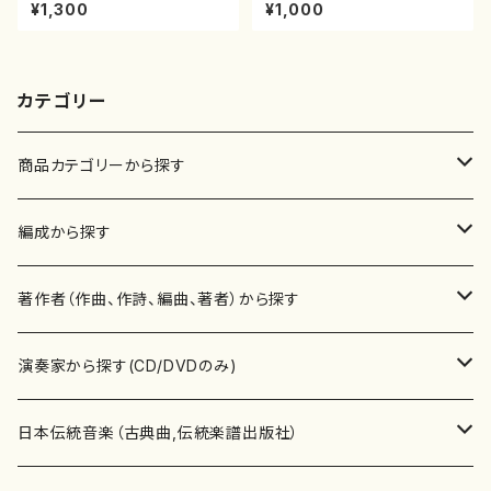
本玄智/楽譜）都山流公刊楽譜曲
宮城道雄/楽譜）都山流公刊楽譜
¥1,300
¥1,000
番:2158
曲番:2081
カテゴリー
商品カテゴリーから探す
楽譜
編成から探す
書籍
邦楽器
著作者（作曲、作詩、編曲、著者）から探す
書籍
箏・琴（ソロ）
CD・DVD
合唱
あ行
演奏家から探す(CD/DVDのみ)
テキストブック
箏・琴（合奏）
混声合唱
青木省三(アオキ ショウゾウ)
チケット
歌・声
か行
邦楽（箏、三味線、尺八等）演奏家
日本伝統音楽（古典曲,伝統楽譜出版社）
事典
三味線（ソロ）
女声合唱
青島広志（アオシマ ヒロシ）