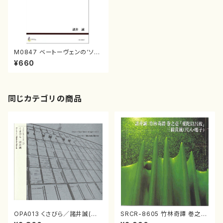
M0847 ベートーヴェンの‘ソナ
タ’とは・・・（諸井誠/書籍）
¥660
同じカテゴリの商品
OPA013 くさびら／諸井誠(電
SRCR-8605 竹林奇譚 巻之壱
子音楽／CD)
（尺八/諸井誠/CD）