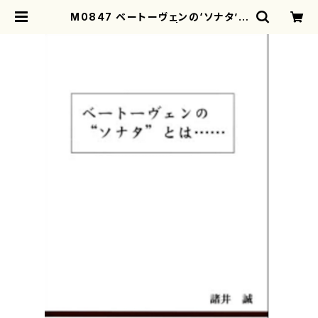
M0847 ベートーヴェンの‘ソナタ’と
は・・・（諸井誠/書籍） | motherear
th