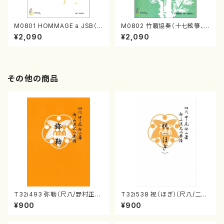
M0801 HOMMAGE a JSB（フ
M0802 竹籟協奏（十七絃箏、
ルートソロ/諸井誠/楽譜）
尺八/諸井誠/楽譜）
¥2,090
¥2,090
その他の商品
T32i493 弥勒（尺八/野村正
T32i538 祝（ほぎ）（尺八/二代
峰/楽譜）都山流公刊楽譜曲番:2
池田静山/楽譜）都山流公刊楽譜
¥900
¥900
202
曲番:2247