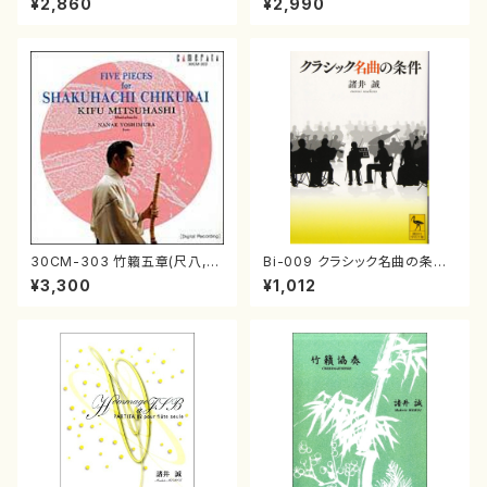
¥2,860
¥2,990
30CM-303 竹籟五章(尺八,二
Bi-009 クラシック名曲の条件
十絃箏/三橋貴風/CD)
（諸井 誠/書籍）
¥3,300
¥1,012