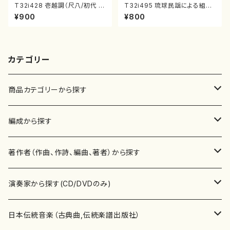
T32i428 壱越調（尺八/初代 中
T32i495 琉球民謡による組曲
村双葉/楽譜）都山流公刊楽譜曲
（尺八/牧野由多可/楽譜）都山n
¥900
¥800
番:2133
o:2204
カテゴリー
商品カテゴリーから探す
楽譜
編成から探す
書籍
邦楽器
著作者（作曲、作詩、編曲、著者）から探す
書籍
箏・琴（ソロ）
CD・DVD
合唱
あ行
演奏家から探す(CD/DVDのみ)
テキストブック
箏・琴（合奏）
混声合唱
青木省三(アオキ ショウゾウ)
チケット
歌・声
か行
邦楽（箏、三味線、尺八等）演奏家
日本伝統音楽（古典曲,伝統楽譜出版社）