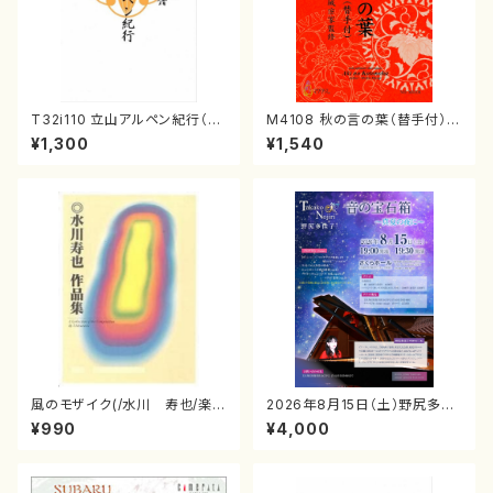
T32i110 立山アルペン紀行（尺
M4108 秋の言の葉（替手付）
八/初代 石垣征山/尺八/都山式
（箏/宮城道雄著・宮城宗家監修/
¥1,300
¥1,540
譜）都山流公刊楽譜曲番:559
箏曲古典楽譜）
風のモザイク(/水川 寿也/楽
2026年8月15日（土）野尻多佳
譜）
子ピアノリサイタル 音の宝石
¥990
¥4,000
箱チケット一般