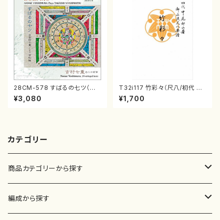
28CM-578 すばるの七ツ（二
T32i117 竹彩々（尺八/初代 山
十絃箏/クラリネット/ヴァイオリ
本邦山/尺八/都山式譜）都山流
¥3,080
¥1,700
ン/チェロ/吉松 隆：/CD）
公刊楽譜曲番:566
カテゴリー
商品カテゴリーから探す
楽譜
編成から探す