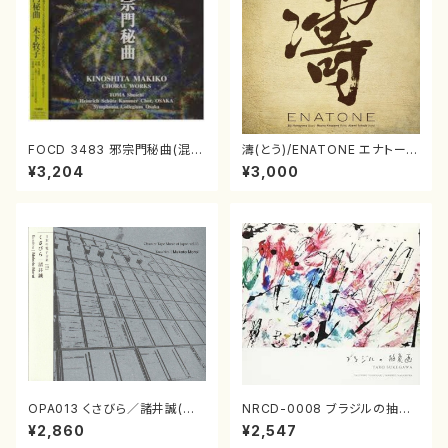
FOCD 3483 邪宗門秘曲(混声
濤(とう)/ENATONE エナトーネ
合唱/木下牧子/CD)
(CD)
¥3,204
¥3,000
OPA013 くさびら／諸井誠(電
NRCD-0008 ブラジルの抽象
子音楽／CD)
画（ギター, パーカッション／C
¥2,860
¥2,547
D）