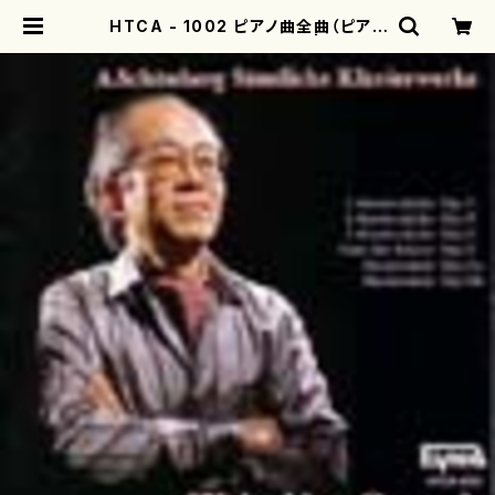
HTCA - 1002 ピアノ曲全曲（ピアノ
ソロ/シェーンベルク/CD） | mothe
rearth