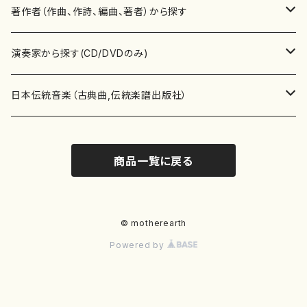
書籍
邦楽器
著作者（作曲、作詩、編曲、著者）から探す
書籍
箏・琴（ソロ）
CD・DVD
合唱
あ行
演奏家から探す(CD/DVDのみ)
テキストブック
箏・琴（合奏）
混声合唱
青木省三(アオキ ショウゾウ)
チケット
歌・声
か行
邦楽（箏、三味線、尺八等）演奏家
日本伝統音楽（古典曲,伝統楽譜出版社）
事典
三味線（ソロ）
女声合唱
青島広志（アオシマ ヒロシ）
ソプラノ
梯郁夫(カケハシ イクオ)
アルメリア（箏）
雑誌
洋楽器（鍵盤楽器）
さ行
声楽家・合唱団・朗読等
地歌箏曲（箏古典楽譜）
商品一覧に戻る
詩集
三味線（合奏）
男声合唱
秋山健治(アキヤマ ケンジ）
アルト
蔭山滸山(カゲヤマ キョザン)
石川高（笙）
邦楽ジャーナル
ピアノ（ソロ）
斉藤松声(サイトウ ショウセイ)
應和惠子（声楽・ソプラノ）
宮城道雄（宮城宗家監修）
レコード
洋楽器（弦楽器）
た行
洋楽-鍵盤楽器（ピアノ、オルガン等）演奏家
地歌箏曲（三絃古典楽譜）
尺八（ソロ）
児童合唱
秋山邦晴(アキヤマ クニハル)
テノール
景山伸夫(カゲヤマ ノブオ)
伊藤まなみ（箏）
ピアノ（連弾）
斎藤武（サイトウ タケシ）
栗友会女声アンサンブル（合唱・女声合唱）
バイオリン（ソロ）
平良伊津美(タイラ イツミ)
マリーン・ファン・ニューケルケン（ピアノ）
宮城道雄（宮城宗家監修）
雑貨・アクセサリー
洋楽器（木管楽器）
な行
洋楽-弦楽器（バイオリン、ギター等）演奏家
長唄青柳楽譜（唄、三味線楽譜）
© motherearth
Powered by
尺八（合奏）
朗読・語り
芥川也寸志（アクタガワ ヤスシ）
バリトン
葛西聖憲(カサイ マサノリ)
浦上恵子（箏）
ピアノ（合奏）
斎藤友子(サイトウ トモコ)
川口聖加（声楽・ソプラノ）
バイオリン（合奏）
田頭優子(タガシラ ユウコ)
赤城眞理（ピアノ）
フルート（ピッコロを含む）（ソロ）
内藤 明美(ナイトウ アケミ)
戸澤哲夫（バイオリン）
杵屋彌之介(青柳茂三）
用具
洋楽器（金管楽器）
は行
洋楽-木管楽器（フルート、クラリネット等）演奏家
尺八（古典楽譜、伝統楽譜出版社）
邦楽大合奏
歌曲
芦垣美穂(アシガキ ミホ)
バス
片桐朋子(カタギリ トモコ)
小笠原夏美（箏）
オルガン
佐伯圭子(サエキ ケイコ)
平野忠彦（声楽・バリトン）
ビオラ
高野喜長(タカノ キチョウ)
青柳晋（ピアノ）
フルート（ピッコロを含む）（合奏）
永井薫(ナガイ カオル）
工藤真菜（バイオリン）
トランペット
萩原正吟(ハギワラ セイギン)
河村利夫（サクソフォン）
都山楽会楽譜
洋楽器（打楽器）
ま行
洋楽-打楽器（パーカッション、マリンバ等）演奏者