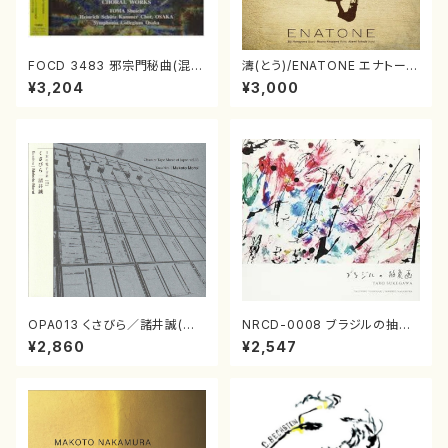
FOCD 3483 邪宗門秘曲(混声
濤(とう)/ENATONE エナトーネ
合唱/木下牧子/CD)
(CD)
¥3,204
¥3,000
OPA013 くさびら／諸井誠(電
NRCD-0008 ブラジルの抽象
子音楽／CD)
画（ギター, パーカッション／C
¥2,860
¥2,547
D）