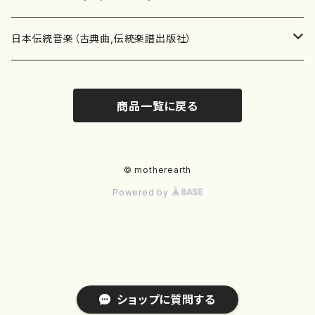
テキストブック
箏・琴（合奏）
混声合唱
青木省三(アオキ ショウゾウ)
チケット
歌・声
か行
邦楽（箏、三味線、尺八等）演奏家
日本伝統音楽（古典曲,伝統楽譜出版社）
事典
三味線（ソロ）
女声合唱
青島広志（アオシマ ヒロシ）
ソプラノ
梯郁夫(カケハシ イクオ)
アルメリア（箏）
雑誌
洋楽器（鍵盤楽器）
さ行
声楽家・合唱団・朗読等
地歌箏曲（箏古典楽譜）
商品一覧に戻る
詩集
三味線（合奏）
男声合唱
秋山健治(アキヤマ ケンジ）
アルト
蔭山滸山(カゲヤマ キョザン)
石川高（笙）
邦楽ジャーナル
ピアノ（ソロ）
斉藤松声(サイトウ ショウセイ)
應和惠子（声楽・ソプラノ）
宮城道雄（宮城宗家監修）
レコード
洋楽器（弦楽器）
た行
洋楽-鍵盤楽器（ピアノ、オルガン等）演奏家
地歌箏曲（三絃古典楽譜）
尺八（ソロ）
児童合唱
秋山邦晴(アキヤマ クニハル)
テノール
景山伸夫(カゲヤマ ノブオ)
伊藤まなみ（箏）
ピアノ（連弾）
斎藤武（サイトウ タケシ）
栗友会女声アンサンブル（合唱・女声合唱）
バイオリン（ソロ）
平良伊津美(タイラ イツミ)
マリーン・ファン・ニューケルケン（ピアノ）
宮城道雄（宮城宗家監修）
雑貨・アクセサリー
洋楽器（木管楽器）
な行
洋楽-弦楽器（バイオリン、ギター等）演奏家
長唄青柳楽譜（唄、三味線楽譜）
© motherearth
Powered by
尺八（合奏）
朗読・語り
芥川也寸志（アクタガワ ヤスシ）
バリトン
葛西聖憲(カサイ マサノリ)
浦上恵子（箏）
ピアノ（合奏）
斎藤友子(サイトウ トモコ)
川口聖加（声楽・ソプラノ）
バイオリン（合奏）
田頭優子(タガシラ ユウコ)
赤城眞理（ピアノ）
フルート（ピッコロを含む）（ソロ）
内藤 明美(ナイトウ アケミ)
戸澤哲夫（バイオリン）
杵屋彌之介(青柳茂三）
用具
洋楽器（金管楽器）
は行
洋楽-木管楽器（フルート、クラリネット等）演奏家
尺八（古典楽譜、伝統楽譜出版社）
邦楽大合奏
歌曲
芦垣美穂(アシガキ ミホ)
バス
片桐朋子(カタギリ トモコ)
小笠原夏美（箏）
オルガン
佐伯圭子(サエキ ケイコ)
平野忠彦（声楽・バリトン）
ビオラ
高野喜長(タカノ キチョウ)
青柳晋（ピアノ）
フルート（ピッコロを含む）（合奏）
永井薫(ナガイ カオル）
工藤真菜（バイオリン）
トランペット
萩原正吟(ハギワラ セイギン)
河村利夫（サクソフォン）
都山楽会楽譜
洋楽器（打楽器）
ま行
洋楽-打楽器（パーカッション、マリンバ等）演奏者
篠笛
ドロシー・アシュビー
その他（声域を指定しない歌など）
かただときこ(カタダ トキコ）
大久保智子（箏）
アコーディオン
坂井情二(サカイ ジョウジ)
河内紀恵（声楽・ソプラノ）
チェロ
高野検校(タカノ ケンギョウ)
伊沢長俊（オルガン）
クラリネット
永井ますみ(ナガイ マスミ）
松本克己（バイオリン）
ホルン
朴守賢(パク スヒョン)
板倉稔（クラリネット）
石垣 征山
マリンバ
セルドン・マイヤーズ
上野信一（パーカッション）
洋楽器（大編成）
や行
洋楽-大編成(オーケストラ、吹奏楽)楽団
ショップに質問する
笙・篳篥