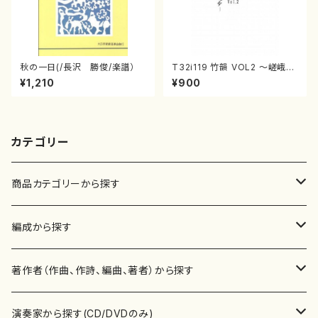
秋の一日(/長沢 勝俊/楽譜）
T32i119 竹韻 VOL2 ～嵯峨野
遊歩～（尺八/野村峰山/尺八/都
¥1,210
¥900
山式譜）都山流公刊楽譜曲番:5
68
カテゴリー
商品カテゴリーから探す
楽譜
編成から探す
書籍
邦楽器
著作者（作曲、作詩、編曲、著者）から探す
書籍
箏・琴（ソロ）
CD・DVD
合唱
あ行
演奏家から探す(CD/DVDのみ)