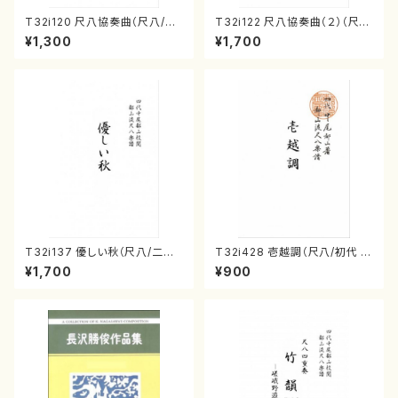
T32i120 尺八協奏曲（尺八/二
T32i122 尺八協奏曲（２）（尺
代 山本邦山/尺八/都山式譜）都
八/二代 山本邦山/尺八/都山式
¥1,300
¥1,700
山流公刊楽譜曲番:569
譜）都山流公刊楽譜曲番:571
T32i137 優しい秋（尺八/二代
T32i428 壱越調（尺八/初代 中
山本邦山/尺八/都山式譜）都山
村双葉/楽譜）都山流公刊楽譜曲
¥1,700
¥900
流公刊楽譜曲番:586
番:2133