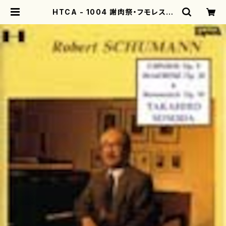
HTCA - 1004 謝肉祭・フモレスケ
（カーナヴァルとフモレスケ）（ピアノソ
ロ/シューマン/CD） | mothereart
h