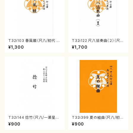
T32i103 春風籟（尺八/初代 石
T32i122 尺八協奏曲（２）（尺
垣征山/尺八/都山式譜）都山流
八/二代 山本邦山/尺八/都山式
¥1,300
¥1,700
公刊楽譜曲番:552
譜）都山流公刊楽譜曲番:571
T32i144 捻竹（尺八/一瀬星山/
T32i399 夏の組曲（尺八/初代
尺八/都山式譜）都山流公刊楽譜
山川園松/楽譜）都山流公刊楽譜
¥900
¥900
曲番:593
曲番:2104