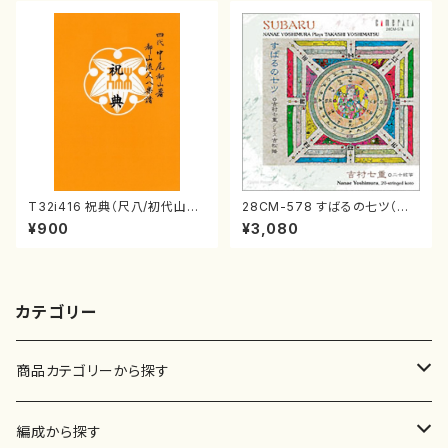
T32i416 祝典（尺八/初代山川
28CM-578 すばるの七ツ（二
園松/楽譜）都山流公刊楽譜曲
十絃箏/クラリネット/ヴァイオリ
¥900
¥3,080
番:2121
ン/チェロ/吉松 隆：/CD）
カテゴリー
商品カテゴリーから探す
楽譜
編成から探す