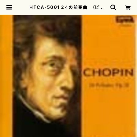
HTCA-5001 ２４の前奏曲 （ピアノ
ソロ/ショパン/園田高弘/CD）CD15
01 | motherearth