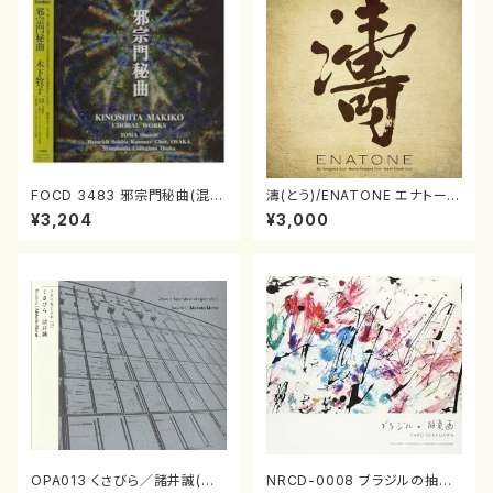
FOCD 3483 邪宗門秘曲(混声
濤(とう)/ENATONE エナトーネ
合唱/木下牧子/CD)
(CD)
¥3,204
¥3,000
OPA013 くさびら／諸井誠(電
NRCD-0008 ブラジルの抽象