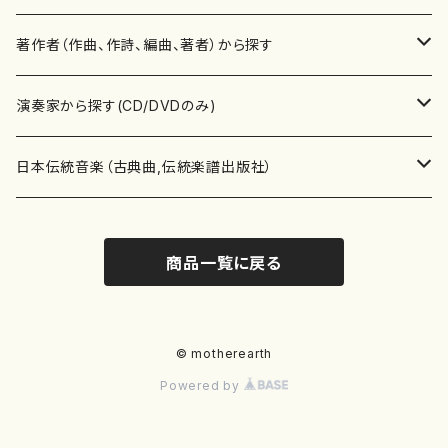
書籍
邦楽器
著作者（作曲、作詩、編曲、著者）から探す
書籍
箏・琴（ソロ）
CD・DVD
合唱
あ行
演奏家から探す(CD/DVDのみ)
テキストブック
箏・琴（合奏）
混声合唱
青木省三(アオキ ショウゾウ)
チケット
歌・声
か行
邦楽（箏、三味線、尺八等）演奏家
日本伝統音楽（古典曲,伝統楽譜出版社）
事典
三味線（ソロ）
女声合唱
青島広志（アオシマ ヒロシ）
ソプラノ
梯郁夫(カケハシ イクオ)
アルメリア（箏）
雑誌
洋楽器（鍵盤楽器）
さ行
声楽家・合唱団・朗読等
地歌箏曲（箏古典楽譜）
商品一覧に戻る
詩集
三味線（合奏）
男声合唱
秋山健治(アキヤマ ケンジ）
アルト
蔭山滸山(カゲヤマ キョザン)
石川高（笙）
邦楽ジャーナル
ピアノ（ソロ）
斉藤松声(サイトウ ショウセイ)
應和惠子（声楽・ソプラノ）
宮城道雄（宮城宗家監修）
レコード
洋楽器（弦楽器）
た行
洋楽-鍵盤楽器（ピアノ、オルガン等）演奏家
地歌箏曲（三絃古典楽譜）
尺八（ソロ）
児童合唱
秋山邦晴(アキヤマ クニハル)
テノール
景山伸夫(カゲヤマ ノブオ)
伊藤まなみ（箏）
ピアノ（連弾）
斎藤武（サイトウ タケシ）
栗友会女声アンサンブル（合唱・女声合唱）
バイオリン（ソロ）
平良伊津美(タイラ イツミ)
マリーン・ファン・ニューケルケン（ピアノ）
宮城道雄（宮城宗家監修）
雑貨・アクセサリー
洋楽器（木管楽器）
な行
洋楽-弦楽器（バイオリン、ギター等）演奏家
長唄青柳楽譜（唄、三味線楽譜）
© motherearth
Powered by
尺八（合奏）
朗読・語り
芥川也寸志（アクタガワ ヤスシ）
バリトン
葛西聖憲(カサイ マサノリ)
浦上恵子（箏）
ピアノ（合奏）
斎藤友子(サイトウ トモコ)
川口聖加（声楽・ソプラノ）
バイオリン（合奏）
田頭優子(タガシラ ユウコ)
赤城眞理（ピアノ）
フルート（ピッコロを含む）（ソロ）
内藤 明美(ナイトウ アケミ)
戸澤哲夫（バイオリン）
杵屋彌之介(青柳茂三）
用具
洋楽器（金管楽器）
は行
洋楽-木管楽器（フルート、クラリネット等）演奏家
尺八（古典楽譜、伝統楽譜出版社）
邦楽大合奏
歌曲
芦垣美穂(アシガキ ミホ)