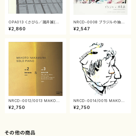
OPA013 くさびら／諸井誠(電
NRCD-0008 ブラジルの抽象
子音楽／CD)
画（ギター, パーカッション／C
¥2,860
¥2,547
D）
NRCD-0012/0013 MAKOTO
NRCD-0014/0015 MAKOTO
NAKAMURA SOLO PIANO v
NAKAMURA SOLO PIANO
¥2,750
¥2,750
ol.2, vol.3（ピアノ／CD）
さんにんひとり（CD）
その他の商品