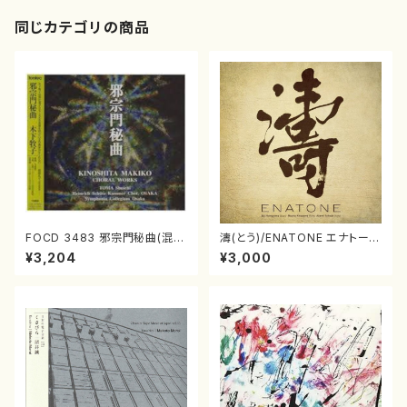
同じカテゴリの商品
FOCD 3483 邪宗門秘曲(混声
濤(とう)/ENATONE エナトーネ
合唱/木下牧子/CD)
(CD)
¥3,204
¥3,000