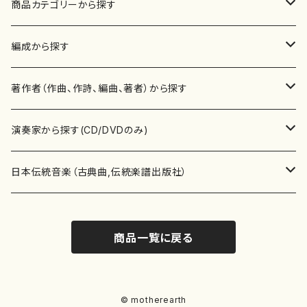
商品カテゴリーから探す
楽譜
編成から探す
書籍
邦楽器
著作者（作曲、作詩、編曲、著者）から探す
書籍
箏・琴（ソロ）
CD・DVD
合唱
あ行
演奏家から探す(CD/DVDのみ)
テキストブック
箏・琴（合奏）
混声合唱
青木省三(アオキ ショウゾウ)
チケット
歌・声
か行
邦楽（箏、三味線、尺八等）演奏家
日本伝統音楽（古典曲,伝統楽譜出版社）
事典
三味線（ソロ）
女声合唱
青島広志（アオシマ ヒロシ）
ソプラノ
梯郁夫(カケハシ イクオ)
アルメリア（箏）
雑誌
洋楽器（鍵盤楽器）
さ行
声楽家・合唱団・朗読等
地歌箏曲（箏古典楽譜）
商品一覧に戻る
詩集
三味線（合奏）
男声合唱
秋山健治(アキヤマ ケンジ）
アルト
蔭山滸山(カゲヤマ キョザン)
石川高（笙）
邦楽ジャーナル
ピアノ（ソロ）
斉藤松声(サイトウ ショウセイ)
應和惠子（声楽・ソプラノ）
宮城道雄（宮城宗家監修）
レコード
洋楽器（弦楽器）
た行
洋楽-鍵盤楽器（ピアノ、オルガン等）演奏家
地歌箏曲（三絃古典楽譜）
尺八（ソロ）
児童合唱
秋山邦晴(アキヤマ クニハル)
テノール
景山伸夫(カゲヤマ ノブオ)
伊藤まなみ（箏）
ピアノ（連弾）
斎藤武（サイトウ タケシ）
栗友会女声アンサンブル（合唱・女声合唱）
バイオリン（ソロ）
平良伊津美(タイラ イツミ)
マリーン・ファン・ニューケルケン（ピアノ）
宮城道雄（宮城宗家監修）
雑貨・アクセサリー
洋楽器（木管楽器）
な行
洋楽-弦楽器（バイオリン、ギター等）演奏家
長唄青柳楽譜（唄、三味線楽譜）
© motherearth