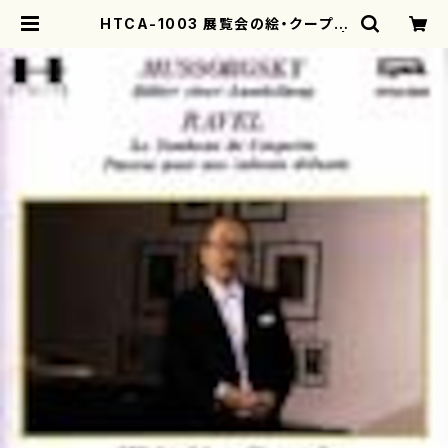
HTCA-1003 展覧会の絵・クープラ
ンの墓（ピアノソロ/園田高弘/CD） |
motherearth