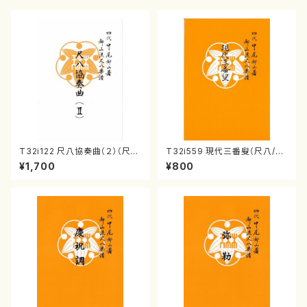
T32i122 尺八協奏曲（２）（尺
T32i559 現代三番叟（尺八/杵
八/二代 山本邦山/尺八/都山式
屋正邦/楽譜）都山流公刊楽譜曲
¥1,700
¥800
譜）都山流公刊楽譜曲番:571
番:2269