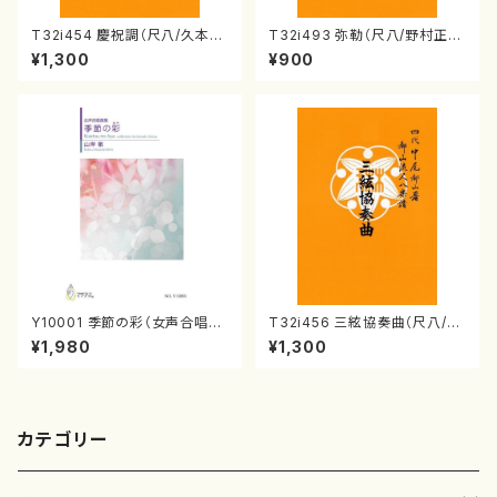
T32i454 慶祝調（尺八/久本玄
T32i493 弥勒（尺八/野村正
智/楽譜）都山流公刊楽譜曲番:2
峰/楽譜）都山流公刊楽譜曲番:2
¥1,300
¥900
161
202
Y10001 季節の彩（女声合唱、
T32i456 三絃協奏曲（尺八/中
ピアノ/山岸徹/楽譜）
能島欣一/楽譜）都山流公刊楽譜
¥1,980
¥1,300
曲番:2164
カテゴリー