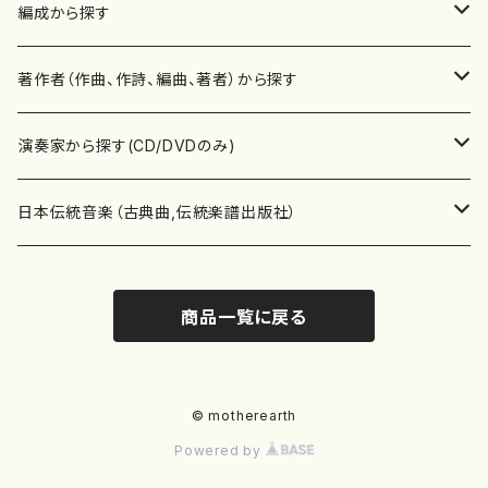
楽譜
編成から探す
書籍
邦楽器
著作者（作曲、作詩、編曲、著者）から探す
書籍
箏・琴（ソロ）
CD・DVD
合唱
あ行
演奏家から探す(CD/DVDのみ)
テキストブック
箏・琴（合奏）
混声合唱
青木省三(アオキ ショウゾウ)
チケット
歌・声
か行
邦楽（箏、三味線、尺八等）演奏家
日本伝統音楽（古典曲,伝統楽譜出版社）
事典
三味線（ソロ）
女声合唱
青島広志（アオシマ ヒロシ）
ソプラノ
梯郁夫(カケハシ イクオ)
アルメリア（箏）
雑誌
洋楽器（鍵盤楽器）
さ行
声楽家・合唱団・朗読等
地歌箏曲（箏古典楽譜）
商品一覧に戻る
詩集
三味線（合奏）
男声合唱
秋山健治(アキヤマ ケンジ）
アルト
蔭山滸山(カゲヤマ キョザン)
石川高（笙）
邦楽ジャーナル
ピアノ（ソロ）
斉藤松声(サイトウ ショウセイ)
應和惠子（声楽・ソプラノ）
宮城道雄（宮城宗家監修）
レコード
洋楽器（弦楽器）
た行
洋楽-鍵盤楽器（ピアノ、オルガン等）演奏家
地歌箏曲（三絃古典楽譜）
尺八（ソロ）
児童合唱
秋山邦晴(アキヤマ クニハル)
テノール
景山伸夫(カゲヤマ ノブオ)
伊藤まなみ（箏）
ピアノ（連弾）
斎藤武（サイトウ タケシ）
栗友会女声アンサンブル（合唱・女声合唱）
バイオリン（ソロ）
平良伊津美(タイラ イツミ)
マリーン・ファン・ニューケルケン（ピアノ）
宮城道雄（宮城宗家監修）
雑貨・アクセサリー
洋楽器（木管楽器）
な行
洋楽-弦楽器（バイオリン、ギター等）演奏家
長唄青柳楽譜（唄、三味線楽譜）
© motherearth
Powered by
尺八（合奏）
朗読・語り
芥川也寸志（アクタガワ ヤスシ）
バリトン
葛西聖憲(カサイ マサノリ)
浦上恵子（箏）
ピアノ（合奏）
斎藤友子(サイトウ トモコ)
川口聖加（声楽・ソプラノ）
バイオリン（合奏）
田頭優子(タガシラ ユウコ)
赤城眞理（ピアノ）
フルート（ピッコロを含む）（ソロ）
内藤 明美(ナイトウ アケミ)
戸澤哲夫（バイオリン）
杵屋彌之介(青柳茂三）
用具
洋楽器（金管楽器）
は行
洋楽-木管楽器（フルート、クラリネット等）演奏家
尺八（古典楽譜、伝統楽譜出版社）