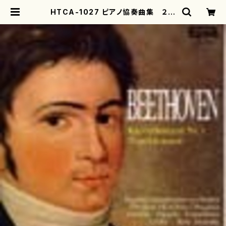
HTCA-1027 ピアノ協奏曲集 ２
第１＆三重（ピアノ協奏曲/園田高弘/C
D） | motherearth