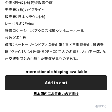
企画・制作：(株)芸術教育企画
発売元：(株)ハイブライト
販売元：日本クラウン(株)
レーベル名：Evica
録音ロケーション：アクロス福岡シンホニーホール
枚数：CD１枚
備考：ベートーヴェンピアノ協奏曲第１番と三重協奏曲。豊嶋泰
嗣（ヴァイオリ ン）岩崎恍（チェロ）二人の名演と、大山平一郎、九
州交響楽団との白熱した競演が見ものである。
International shipping available
Add to cart
日本国内にお住まいの方向け
通報する