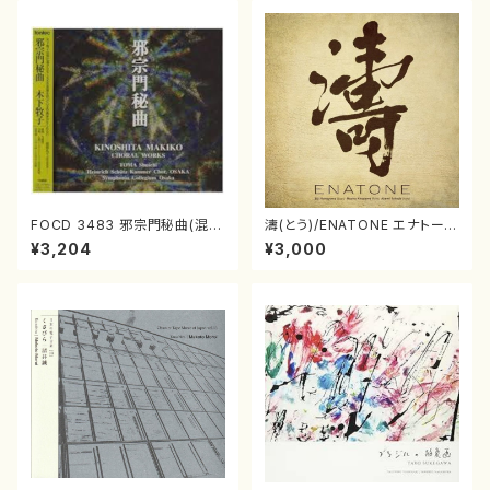
FOCD 3483 邪宗門秘曲(混声
濤(とう)/ENATONE エナトーネ
合唱/木下牧子/CD)
(CD)
¥3,204
¥3,000