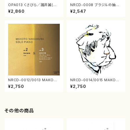
OPA013 くさびら／諸井誠(電
NRCD-0008 ブラジルの抽象
子音楽／CD)
画（ギター, パーカッション／C
¥2,860
¥2,547
D）
NRCD-0012/0013 MAKOTO
NRCD-0014/0015 MAKOTO
NAKAMURA SOLO PIANO v
NAKAMURA SOLO PIANO
¥2,750
¥2,750
ol.2, vol.3（ピアノ／CD）
さんにんひとり（CD）
その他の商品