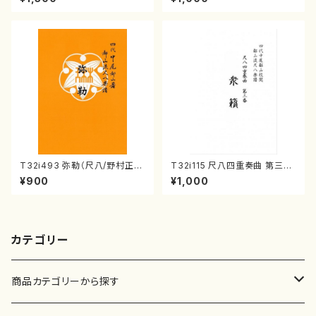
161
曲番:2081
T32i493 弥勒（尺八/野村正
T32i115 尺八四重奏曲 第三番
峰/楽譜）都山流公刊楽譜曲番:2
衆籟（尺八/初代 山本邦山/尺
¥900
¥1,000
202
八/都山式譜）都山流公刊楽譜曲
番:564
カテゴリー
商品カテゴリーから探す