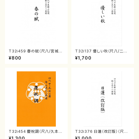
T32i459 春の賦（尺八/宮城道
T32i137 優しい秋（尺八/二代
雄/楽譜）都山流公刊楽譜曲番:2
山本邦山/尺八/都山式譜）都山
¥800
¥1,700
167
流公刊楽譜曲番:586
T32i454 慶祝調（尺八/久本玄
T32i376 日蓮（改訂版）（尺八/
智/楽譜）都山流公刊楽譜曲番:2
宮城道雄/楽譜）都山流公刊楽譜
¥1,300
¥1,000