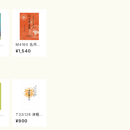
江
M4160 名所土
産《箏曲楽譜》
¥1,540
（箏/宮城喜代
子・宮城数江著・
宮城宗家監修/
箏曲古典楽譜）
千
T32i126 津軽
曲
風土記（尺八/野
¥900
獅
村峰山/尺八/都
/
山式譜）都山流