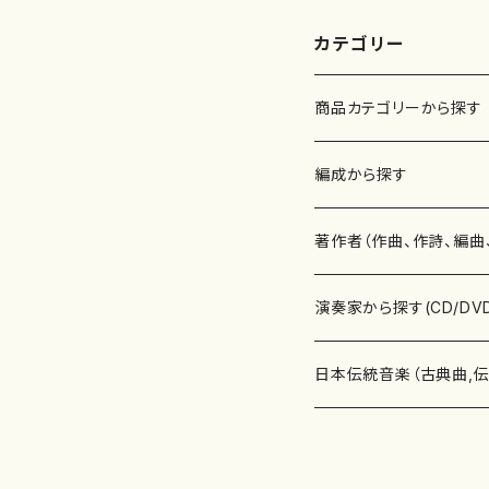
番:2133
公
52
カテゴリー
商品カテゴリーから探す
楽譜
編成から探す
書籍
邦楽器
著作者（作曲、作詩、編曲
書籍
箏・琴（ソロ）
CD・DVD
合唱
あ行
演奏家から探す(CD/DV
テキストブック
箏・琴（合奏）
混声合唱
青木省三(アオキ ショウゾウ)
チケット
歌・声
か行
邦楽（箏、三味線、尺八等
日本伝統音楽（古典曲,
事典
三味線（ソロ）
女声合唱
青島広志（アオシマ ヒロシ）
ソプラノ
梯郁夫(カケハシ イクオ)
アルメリア（箏）
雑誌
洋楽器（鍵盤楽器）
さ行
声楽家・合唱団・朗読等
地歌箏曲（箏古典楽譜）