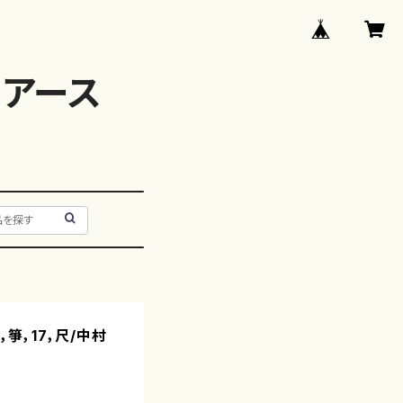
アース
，箏，17，尺/中村