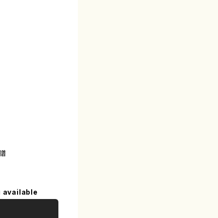
譜
 available