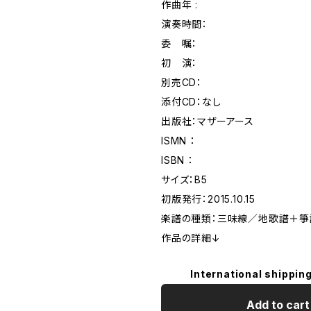
作曲年 :
演奏時間：
委 嘱：
初 演：
別売CD：
添付CD：なし
出版社：マザーアース
ISMN ：
ISBN ：
サイズ：B5
初版発行：2015.10.15
楽譜の種類：三味線／地歌譜＋箏
作品の詳細↓
International shipping
Add to cart