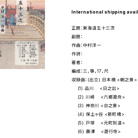
International shipping avai
正題：東海道五十三次
副題：
作曲：中村洋一
作詩：
著者：
編成：三，箏，17，尺
収録曲：(出立) 日本橋 <朝之景>
(1) 品川 <日之出>
(2) 川崎 <六郷渡舟>
(3) 神奈川 <台之景>
(4) 保土ヶ谷 <新町橋>
(5) 戸塚 <元町別道>
(6) 藤澤 <遊行寺>