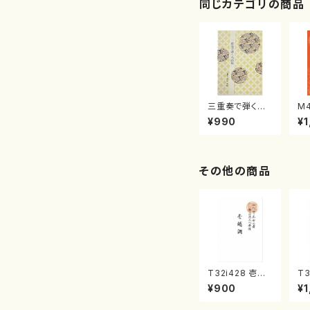
同じカテゴリの商品
三重奏で弾く名
M
曲集 クリスマ
子
¥990
¥1
スメドレー( 箏
（
2/大平光美 編
著
曲/楽譜）
修
譜
その他の商品
T32i428 壱越
T3
調（尺八/初代 中
籟
¥900
¥1
村双葉/楽譜）都
垣
山流公刊楽譜曲
山