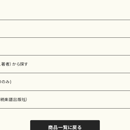
刊楽譜曲番:5
6
曲番:593
楽譜）
、著者）から探す
Dのみ)
）演奏家
伝統楽譜出版社）
商品一覧に戻る