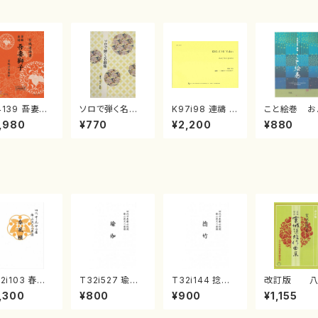
4139 吾妻獅
ソロで弾く名曲
K97i98 連禱 :
こと絵巻 お
《箏曲楽譜》
集 クリスマス・
2台ピアノのため
戸日本橋
,980
¥770
¥2,200
¥880
箏/宮城道雄
イブ／恋人がサ
の（2 Pianos /
・宮城宗家監
ンタクロース(
菊池 幸夫 / 楽
/箏曲古典楽
箏独奏 /大平
譜）
）
光美 編曲/楽
譜）
2i103 春風
T32i527 瑜伽
T32i144 捻竹
改訂版 八
（尺八/初代 石
（尺八/大月宗明/
（尺八/一瀬星山/
代獅子編
,300
¥800
¥900
¥1,155
征山/尺八/都
楽譜）都山流公
尺八/都山式譜）
（編曲八千代
式譜）都山流
刊楽譜曲番:223
都山流公刊楽譜
子）(/宮城道雄