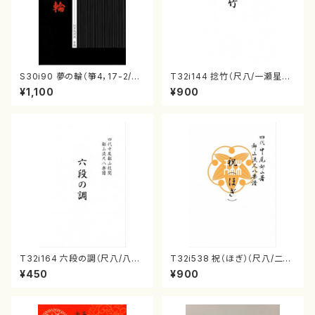
S30i90 夢の輪（箏4，17-2/沢
T32i144 捻竹（尺八/一瀬星山/
井比河流/楽譜）
尺八/都山式譜）都山流公刊楽譜
¥1,100
¥900
曲番:593
T32i164 六段の調（尺八/八橋
T32i538 祝（ほぎ）（尺八/二代
検校/楽譜）都山流公刊楽譜曲
池田静山/楽譜）都山流公刊楽譜
¥450
¥900
番:1016
曲番:2247