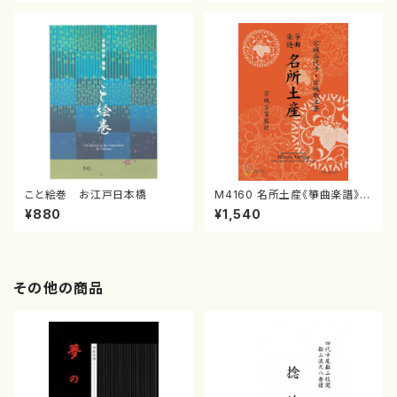
譜）
こと絵巻 お江戸日本橋
M4160 名所土産《箏曲楽譜》
（箏/宮城喜代子・宮城数江著・
¥880
¥1,540
宮城宗家監修/箏曲古典楽譜）
その他の商品