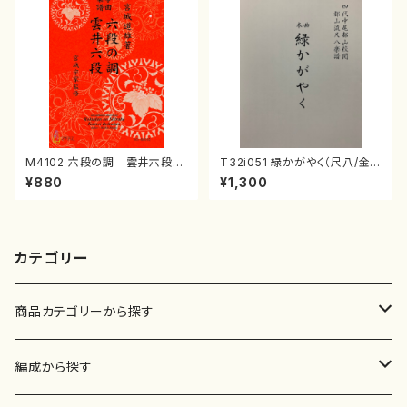
M4102 六段の調 雲井六段
T32i051 緑かがやく（尺八/金
（箏/宮城道雄著・宮城宗家監修/
森高山/楽譜）都山流公刊楽譜曲
¥880
¥1,300
箏曲古典楽譜）
番：50
カテゴリー
商品カテゴリーから探す
楽譜
編成から探す