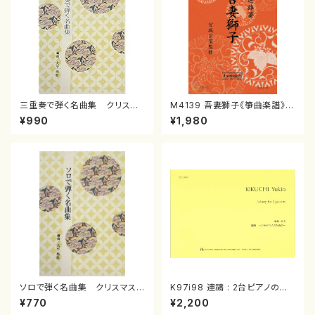
三重奏で弾く名曲集 クリスマ
M4139 吾妻獅子《箏曲楽譜》
スメドレー( 箏2/大平光美 編
（箏/宮城道雄著・宮城宗家監修/
¥990
¥1,980
曲/楽譜）
箏曲古典楽譜）
ソロで弾く名曲集 クリスマス・
K97i98 連禱 : 2台ピアノのた
イブ／恋人がサンタクロース(
めの（2 Pianos / 菊池 幸夫 /
¥770
¥2,200
箏独奏 /大平光美 編曲/楽
楽譜）