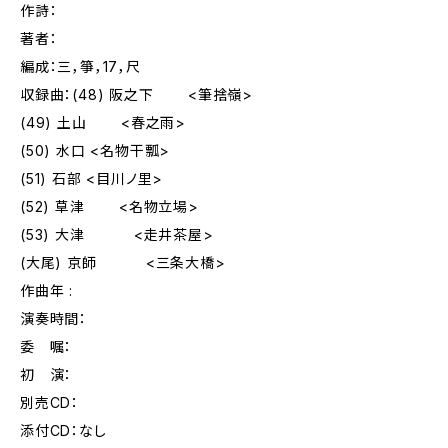
作詩：
著者：
編成：三，箏，17，尺
収録曲：(48) 阪之下 <筆捨嶺>
(49) 土山 <春之雨>
(50) 水口 <名物干瓢>
(51) 石部 <目川ノ里>
(52) 草津 <名物立場>
(53) 大津 <走井茶屋>
(大尾) 京師 <三条大橋>
作曲年 :
演奏時間：
委 嘱：
初 演：
別売CD：
添付CD：なし