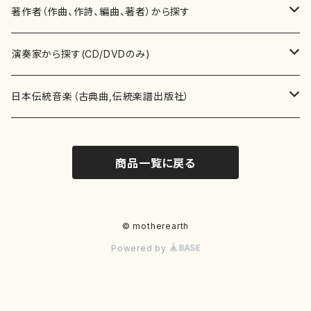
書籍
邦楽器
著作者（作曲、作詩、編曲、著者）から探す
書籍
箏・琴（ソロ）
CD・DVD
合唱
あ行
演奏家から探す(CD/DVDのみ)
テキストブック
箏・琴（合奏）
混声合唱
青木省三(アオキ ショウゾウ)
チケット
歌・声
か行
邦楽（箏、三味線、尺八等）演奏家
日本伝統音楽（古典曲,伝統楽譜出版社）
事典
三味線（ソロ）
女声合唱
青島広志（アオシマ ヒロシ）
ソプラノ
梯郁夫(カケハシ イクオ)
アルメリア（箏）
雑誌
洋楽器（鍵盤楽器）
さ行
声楽家・合唱団・朗読等
地歌箏曲（箏古典楽譜）
商品一覧に戻る
詩集
三味線（合奏）
男声合唱
秋山健治(アキヤマ ケンジ）
アルト
蔭山滸山(カゲヤマ キョザン)
石川高（笙）
邦楽ジャーナル
ピアノ（ソロ）
斉藤松声(サイトウ ショウセイ)
應和惠子（声楽・ソプラノ）
宮城道雄（宮城宗家監修）
レコード
洋楽器（弦楽器）
た行
洋楽-鍵盤楽器（ピアノ、オルガン等）演奏家
地歌箏曲（三絃古典楽譜）
尺八（ソロ）
児童合唱
秋山邦晴(アキヤマ クニハル)
テノール
景山伸夫(カゲヤマ ノブオ)
伊藤まなみ（箏）
ピアノ（連弾）
斎藤武（サイトウ タケシ）
栗友会女声アンサンブル（合唱・女声合唱）
バイオリン（ソロ）
平良伊津美(タイラ イツミ)
マリーン・ファン・ニューケルケン（ピアノ）
宮城道雄（宮城宗家監修）
雑貨・アクセサリー
洋楽器（木管楽器）
な行
洋楽-弦楽器（バイオリン、ギター等）演奏家
長唄青柳楽譜（唄、三味線楽譜）
© motherearth
Powered by
尺八（合奏）
朗読・語り
芥川也寸志（アクタガワ ヤスシ）
バリトン
葛西聖憲(カサイ マサノリ)
浦上恵子（箏）
ピアノ（合奏）
斎藤友子(サイトウ トモコ)
川口聖加（声楽・ソプラノ）
バイオリン（合奏）
田頭優子(タガシラ ユウコ)
赤城眞理（ピアノ）
フルート（ピッコロを含む）（ソロ）
内藤 明美(ナイトウ アケミ)
戸澤哲夫（バイオリン）
杵屋彌之介(青柳茂三）
用具
洋楽器（金管楽器）
は行
洋楽-木管楽器（フルート、クラリネット等）演奏家
尺八（古典楽譜、伝統楽譜出版社）
邦楽大合奏
歌曲
芦垣美穂(アシガキ ミホ)
バス
片桐朋子(カタギリ トモコ)
小笠原夏美（箏）
オルガン
佐伯圭子(サエキ ケイコ)
平野忠彦（声楽・バリトン）
ビオラ
高野喜長(タカノ キチョウ)
青柳晋（ピアノ）
フルート（ピッコロを含む）（合奏）
永井薫(ナガイ カオル）
工藤真菜（バイオリン）
トランペット
萩原正吟(ハギワラ セイギン)
河村利夫（サクソフォン）
都山楽会楽譜
洋楽器（打楽器）
ま行
洋楽-打楽器（パーカッション、マリンバ等）演奏者