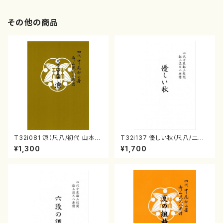
その他の商品
T32i081 涼（尺八/初代 山本邦
T32i137 優しい秋（尺八/二代
山/尺八/都山式譜）都山流公刊
山本邦山/尺八/都山式譜）都山
¥1,300
¥1,700
楽譜曲番:530
流公刊楽譜曲番:586