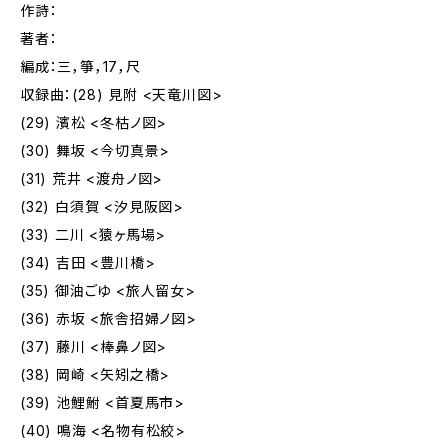
作詩：
著者：
編成：三，箏，17，尺
収録曲：(28) 見附 <天竜川図>
(29) 濱松 <冬枯ノ図>
(30) 舞坂 <今切真景>
(31) 荒井 <渡舟ノ図>
(32) 白須賀 <汐見阪図>
(33) 二川 <猿ヶ馬場>
(34) 吉田 <豊川橋>
(35) 御油ごゆ <旅人留女>
(36) 赤坂 <旅舎招婦ノ図>
(37) 藤川 <棒鼻ノ図>
(38) 岡崎 <矢矧之橋>
(39) 池鯉鮒 <首夏馬市>
(40) 鳴海 <名物有松絞>