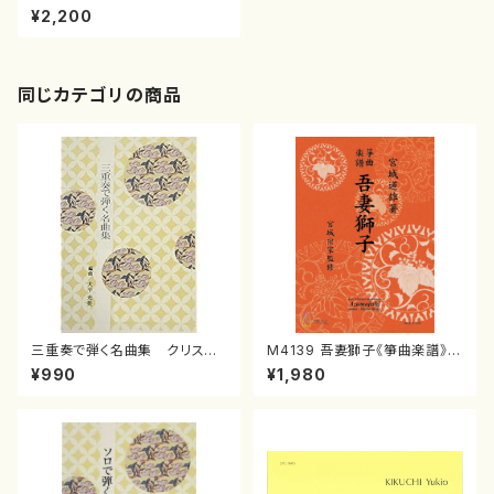
（三，箏，17，尺/中村洋一/楽譜）
¥2,200
同じカテゴリの商品
三重奏で弾く名曲集 クリスマ
M4139 吾妻獅子《箏曲楽譜》
スメドレー( 箏2/大平光美 編
（箏/宮城道雄著・宮城宗家監修/
¥990
¥1,980
曲/楽譜）
箏曲古典楽譜）