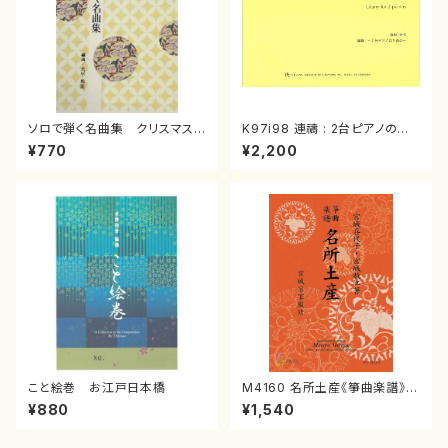
ソロで弾く名曲集 クリスマス・
K97i98 連禱 : 2台ピアノのた
イブ／恋人がサンタクロース(
めの（2 Pianos / 菊池 幸夫 /
¥770
¥2,200
箏独奏 /大平光美 編曲/楽
楽譜）
譜）
こと絵巻 お江戸日本橋
M4160 名所土産《箏曲楽譜》
（箏/宮城喜代子・宮城数江著・
¥880
¥1,540
宮城宗家監修/箏曲古典楽譜）