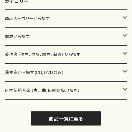
カテゴリー
商品カテゴリーから探す
楽譜
編成から探す
書籍
邦楽器
著作者（作曲、作詩、編曲、著者）から探す
書籍
箏・琴（ソロ）
CD・DVD
合唱
あ行
演奏家から探す(CD/DVDのみ)
テキストブック
箏・琴（合奏）
混声合唱
青木省三(アオキ ショウゾウ)
チケット
歌・声
か行
邦楽（箏、三味線、尺八等）演奏家
日本伝統音楽（古典曲,伝統楽譜出版社）
事典
三味線（ソロ）
女声合唱
青島広志（アオシマ ヒロシ）
ソプラノ
梯郁夫(カケハシ イクオ)
アルメリア（箏）
雑誌
洋楽器（鍵盤楽器）
さ行
声楽家・合唱団・朗読等
地歌箏曲（箏古典楽譜）
商品一覧に戻る
詩集
三味線（合奏）
男声合唱
秋山健治(アキヤマ ケンジ）
アルト
蔭山滸山(カゲヤマ キョザン)
石川高（笙）
邦楽ジャーナル
ピアノ（ソロ）
斉藤松声(サイトウ ショウセイ)
應和惠子（声楽・ソプラノ）
宮城道雄（宮城宗家監修）
レコード
洋楽器（弦楽器）
た行
洋楽-鍵盤楽器（ピアノ、オルガン等）演奏家
地歌箏曲（三絃古典楽譜）