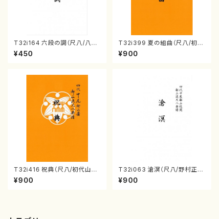
T32i164 六段の調（尺八/八橋
T32i399 夏の組曲（尺八/初代
検校/楽譜）都山流公刊楽譜曲
山川園松/楽譜）都山流公刊楽譜
¥450
¥900
番:1016
曲番:2104
T32i416 祝典（尺八/初代山川
T32i063 滄溟（尺八/野村正
園松/楽譜）都山流公刊楽譜曲
峰/尺八/都山式譜）都山流公刊
¥900
¥900
番:2121
楽譜曲番:512