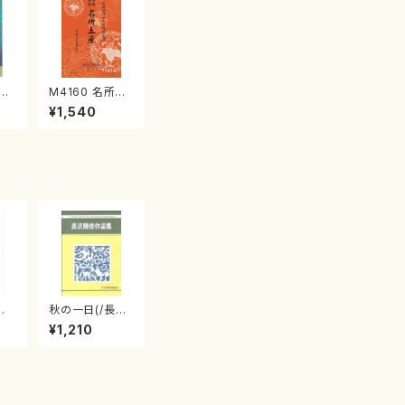
江
M4160 名所土
産《箏曲楽譜》
¥1,540
（箏/宮城喜代
子・宮城数江著・
宮城宗家監修/
箏曲古典楽譜）
段
秋の一日(/長
八橋
沢 勝俊/楽譜）
¥1,210
都山
番: