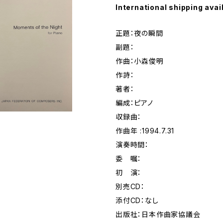
International shipping avai
正題：夜の瞬間
副題：
作曲：小森俊明
作詩：
著者：
編成：ピアノ
収録曲：
作曲年 :1994.7.31
演奏時間：
委 嘱：
初 演：
別売CD：
添付CD：なし
出版社：日本作曲家協議会