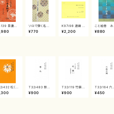
4139 吾妻獅
ソロで弾く名曲
K97i98 連禱 :
こと絵巻 お
《箏曲楽譜》
集 クリスマス・
2台ピアノのため
戸日本橋
,980
¥770
¥2,200
¥880
箏/宮城道雄
イブ／恋人がサ
の（2 Pianos /
・宮城宗家監
ンタクロース(
菊池 幸夫 / 楽
/箏曲古典楽
箏独奏 /大平
譜）
）
光美 編曲/楽
譜）
2i432 松（尺
T32i483 祭礼
T32i119 竹韻 V
T32i164 六
/宮城道雄/楽
（尺八/初代 星田
OL2 ～嵯峨野
の調（尺八/
,300
¥900
¥900
¥450
）都山流公刊
一山/楽譜）都山
遊歩～（尺八/野
検校/楽譜）
譜曲番:2138
流公刊楽譜曲番:
村峰山/尺八/都
流公刊楽譜曲
2191
山式譜）都山流
1016
公刊楽譜曲番:5
68