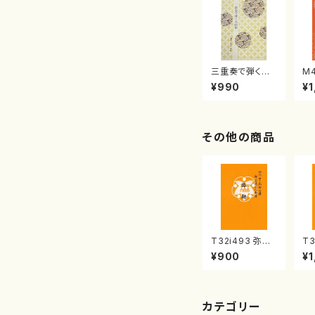
三重奏で弾く名
M
曲集 クリスマ
子
¥990
¥1
スメドレー( 箏
（
2/大平光美 編
著
曲/楽譜）
修
譜
その他の商品
T32i493 弥勒
T3
（尺八/野村正峰/
八
¥900
¥1
楽譜）都山流公
譜
刊楽譜曲番:220
楽
2
カテゴリー