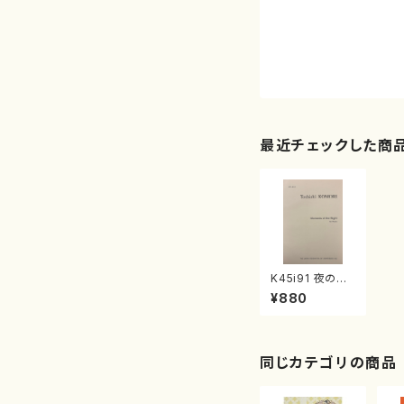
最近チェックした商
K45i91 夜の瞬
間（ピアノ/小森
¥880
俊明/楽譜）
同じカテゴリの商品