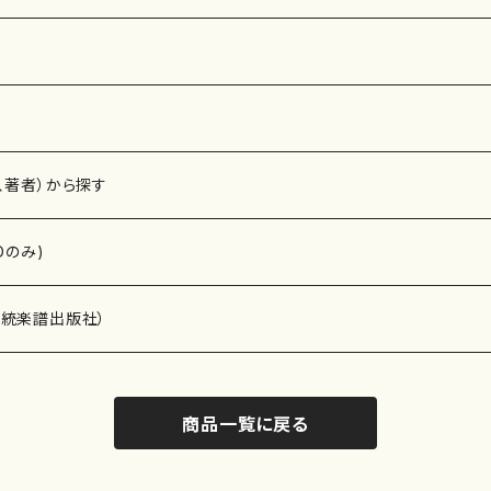
、著者）から探す
Dのみ)
）演奏家
伝統楽譜出版社）
商品一覧に戻る
)
オルガン等）演奏家
譜）