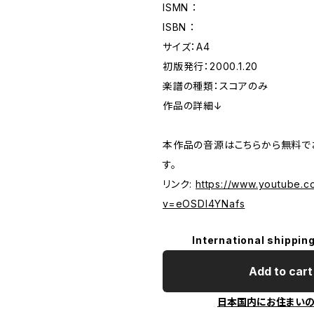
ISMN ：
ISBN ：
サイズ：A4
初版発行：2000.1.20
楽譜の種類：スコアのみ
作品の詳細↓
本作品の音源はこちらから無料で
す。
リンク:
https://www.youtube.c
v=eOSDl4YNafs
International shipping
Add to cart
日本国内にお住まい