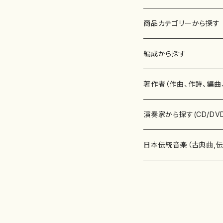
商品カテゴリーから探す
楽譜
編成から探す
書籍
邦楽器
著作者（作曲、作詩、編曲
書籍
箏・琴（ソロ）
CD・DVD
合唱
あ行
演奏家から探す(CD/DV
テキストブック
箏・琴（合奏）
混声合唱
青木省三(アオキ ショウゾウ)
チケット
歌・声
か行
邦楽（箏、三味線、尺八等
日本伝統音楽（古典曲,
事典
三味線（ソロ）
女声合唱
青島広志（アオシマ ヒロシ）
ソプラノ
梯郁夫(カケハシ イクオ)
アルメリア（箏）
雑誌
洋楽器（鍵盤楽器）
さ行
声楽家・合唱団・朗読等
地歌箏曲（箏古典楽譜）
詩集
三味線（合奏）
男声合唱
秋山健治(アキヤマ ケンジ）
アルト
蔭山滸山(カゲヤマ キョザン)
石川高（笙）
邦楽ジャーナル
ピアノ（ソロ）
斉藤松声(サイトウ ショウセイ
應和惠子（声楽・ソプラノ）
宮城道雄（宮城宗家監修）
レコード
洋楽器（弦楽器）
た行
洋楽-鍵盤楽器（ピアノ、
地歌箏曲（三絃古典楽