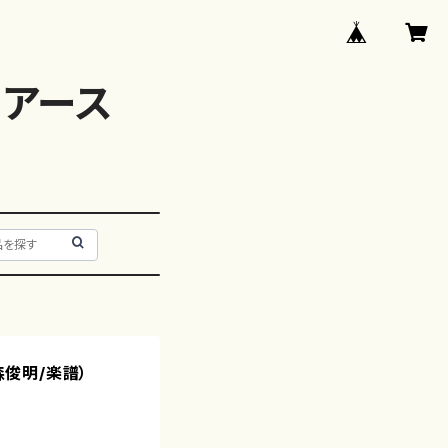
アース
森俊明/楽譜）