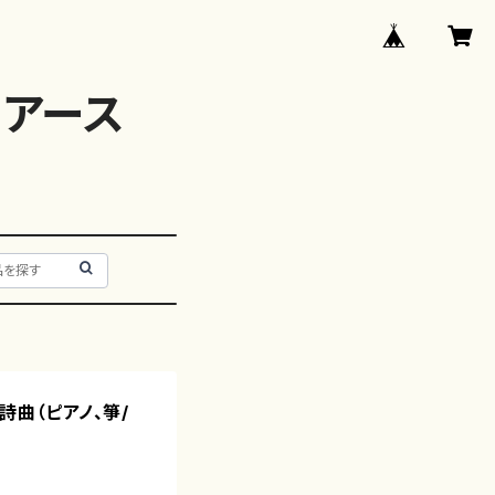
アース
詩曲（ピアノ、箏/