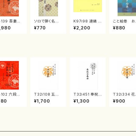
4139 吾妻獅
ソロで弾く名曲
K97i98 連禱 :
こと絵巻 お
《箏曲楽譜》
集 クリスマス・
2台ピアノのため
戸日本橋
,980
¥770
¥2,200
¥880
箏/宮城道雄
イブ／恋人がサ
の（2 Pianos /
・宮城宗家監
ンタクロース(
菊池 幸夫 / 楽
/箏曲古典楽
箏独奏 /大平
譜）
）
光美 編曲/楽
譜）
4102 六段の
T32i108 五孔
T32i451 奉祝
T32i334 
 雲井六段
五彩（尺八/初代
合奏曲（尺八/久
く頃（尺八/初
880
¥1,700
¥1,300
¥900
箏/宮城道雄
石垣征山/尺八/
本玄智/楽譜）都
山川園松/楽
・宮城宗家監
都山式譜）都山
山流公刊楽譜曲
都山流公刊
/箏曲古典楽
流公刊楽譜曲番:
番:2158
曲番:2037
）
557