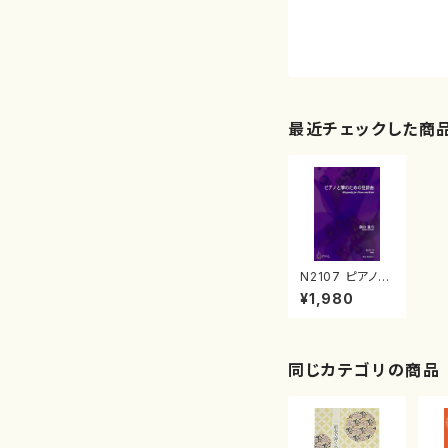
最近チェックした商
N2107 ピアノと
箏のための狂詩
¥1,980
曲（ピアノ、箏/新
山眞弓/楽譜）
同じカテゴリの商品