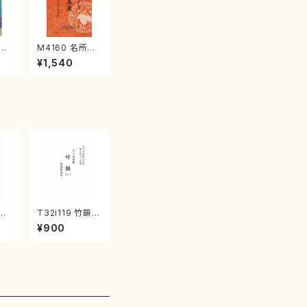
江
M4160 名所土
産《箏曲楽譜》
¥1,540
（箏/宮城喜代
子・宮城数江著・
宮城宗家監修/
箏曲古典楽譜）
花咲
T32i119 竹韻 V
代
OL2 ～嵯峨野
¥900
譜）
遊歩～（尺八/野
楽譜
村峰山/尺八/都
山式譜）都山流
公刊楽譜曲番:5
68