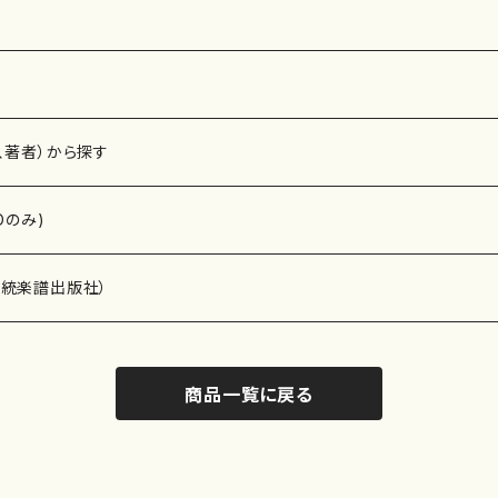
、著者）から探す
Dのみ)
）演奏家
伝統楽譜出版社）
商品一覧に戻る
)
オルガン等）演奏家
譜）
唱・女声合唱）
ン（ピアノ）
、ギター等）演奏家
線楽譜）