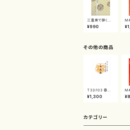
三重奏で弾く名
M
曲集 クリスマ
子
¥990
¥1
スメドレー( 箏
（
2/大平光美 編
著
曲/楽譜）
修
譜
その他の商品
T32i103 春風
M
籟（尺八/初代 石
調
¥1,300
¥
垣征山/尺八/都
（
山式譜）都山流
著
公刊楽譜曲番:5
修
52
譜
カテゴリー