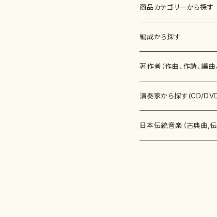
商品カテゴリーから探す
楽譜
編成から探す
書籍
邦楽器
著作者（作曲、作詩、編曲
書籍
箏・琴（ソロ）
CD・DVD
合唱
あ行
演奏家から探す(CD/DV
テキストブック
箏・琴（合奏）
混声合唱
青木省三(アオキ ショウゾウ)
チケット
歌・声
か行
邦楽（箏、三味線、尺八等
日本伝統音楽（古典曲,
事典
三味線（ソロ）
女声合唱
青島広志（アオシマ ヒロシ）
ソプラノ
梯郁夫(カケハシ イクオ)
アルメリア（箏）
雑誌
洋楽器（鍵盤楽器）
さ行
声楽家・合唱団・朗読等
地歌箏曲（箏古典楽譜）
詩集
三味線（合奏）
男声合唱
秋山健治(アキヤマ ケンジ）
アルト
蔭山滸山(カゲヤマ キョザン)
石川高（笙）
邦楽ジャーナル
ピアノ（ソロ）
斉藤松声(サイトウ ショウセイ
應和惠子（声楽・ソプラノ）
宮城道雄（宮城宗家監修）
レコード
洋楽器（弦楽器）
た行
洋楽-鍵盤楽器（ピアノ、
地歌箏曲（三絃古典楽
尺八（ソロ）
児童合唱
秋山邦晴(アキヤマ クニハル)
テノール
景山伸夫(カゲヤマ ノブオ)
伊藤まなみ（箏）
ピアノ（連弾）
斎藤武（サイトウ タケシ）
栗友会女声アンサンブル（合
バイオリン（ソロ）
平良伊津美(タイラ イツミ)
マリーン・ファン・ニューケルケ
宮城道雄（宮城宗家監修）
雑貨・アクセサリー
洋楽器（木管楽器）
な行
洋楽-弦楽器（バイオリン
長唄青柳楽譜（唄、三味