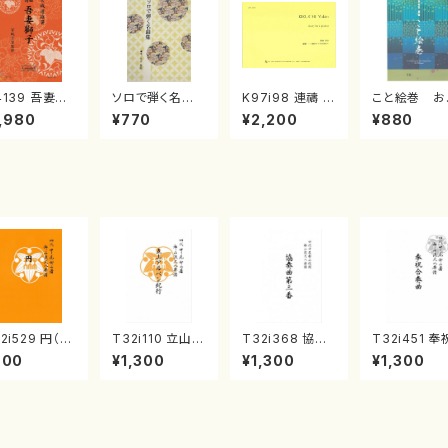
4139 吾妻獅
ソロで弾く名曲
K97i98 連禱 :
こと絵巻 お
《箏曲楽譜》
集 クリスマス・
2台ピアノのため
戸日本橋
,980
¥770
¥2,200
¥880
箏/宮城道雄
イブ／恋人がサ
の（2 Pianos /
・宮城宗家監
ンタクロース(
菊池 幸夫 / 楽
/箏曲古典楽
箏独奏 /大平
譜）
）
光美 編曲/楽
譜）
2i529 円（尺
T32i110 立山ア
T32i368 協奏
T32i451 奉
/二代 池田静
ルペン紀行（尺
曲第三番（尺八/
合奏曲（尺八
900
¥1,300
¥1,300
¥1,300
/楽譜）都山流
八/初代 石垣征
唯是震一/楽譜）
本玄智/楽譜
刊楽譜曲番:2
山/尺八/都山式
都山流公刊楽譜
山流公刊楽
8
譜）都山流公刊
曲番:2073
番:2158
楽譜曲番:559