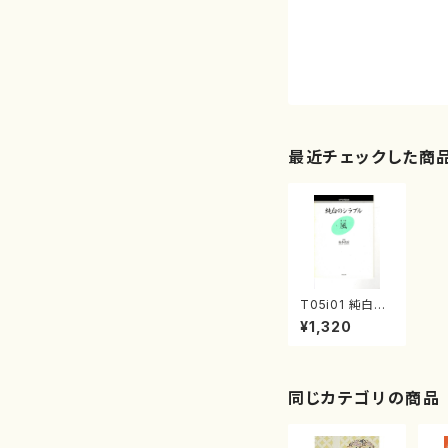
最近チェックした商
T05i01 純白の
シラブル 第１
¥1,320
部 Ⅰ.風（女声
合唱/塚本靖彦/
楽譜）
同じカテゴリの商品