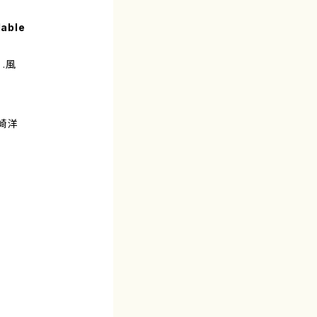
lable
.風
崎洋