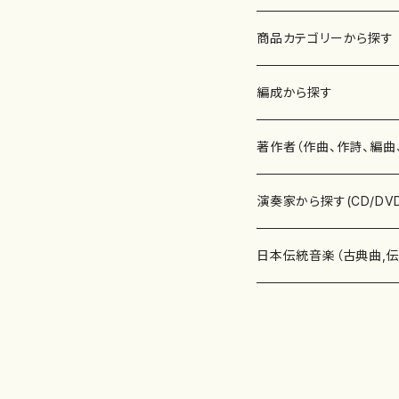
商品カテゴリーから探す
楽譜
編成から探す
書籍
邦楽器
著作者（作曲、作詩、編曲
書籍
箏・琴（ソロ）
CD・DVD
合唱
あ行
演奏家から探す(CD/DV
テキストブック
箏・琴（合奏）
混声合唱
青木省三(アオキ ショウゾウ)
チケット
歌・声
か行
邦楽（箏、三味線、尺八等
日本伝統音楽（古典曲,
事典
三味線（ソロ）
女声合唱
青島広志（アオシマ ヒロシ）
ソプラノ
梯郁夫(カケハシ イクオ)
アルメリア（箏）
雑誌
洋楽器（鍵盤楽器）
さ行
声楽家・合唱団・朗読等
地歌箏曲（箏古典楽譜）
詩集
三味線（合奏）
男声合唱
秋山健治(アキヤマ ケンジ）
アルト
蔭山滸山(カゲヤマ キョザン)
石川高（笙）
邦楽ジャーナル
ピアノ（ソロ）
斉藤松声(サイトウ ショウセイ
應和惠子（声楽・ソプラノ）
宮城道雄（宮城宗家監修）
レコード
洋楽器（弦楽器）
た行
洋楽-鍵盤楽器（ピアノ、
地歌箏曲（三絃古典楽