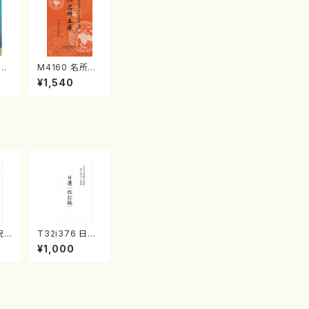
江
M4160 名所土
産《箏曲楽譜》
¥1,540
（箏/宮城喜代
子・宮城数江著・
宮城宗家監修/
箏曲古典楽譜）
祝
T32i376 日蓮
/久
（改訂版）（尺八/
¥1,000
）都
宮城道雄/楽譜）
譜曲
都山流公刊楽譜
曲番:2081