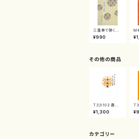
三重奏で弾く名
M
曲集 クリスマ
子
¥990
¥1
スメドレー( 箏
（
2/大平光美 編
著
曲/楽譜）
修
譜
その他の商品
T32i103 春風
T3
籟（尺八/初代 石
八
¥1,300
¥
垣征山/尺八/都
山
山式譜）都山流
公
公刊楽譜曲番:5
23
52
カテゴリー