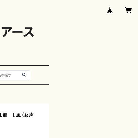
アース
１部 Ⅰ.風（女声