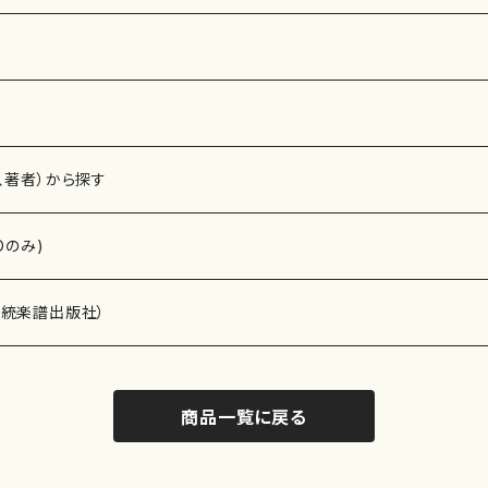
、著者）から探す
Dのみ)
）演奏家
伝統楽譜出版社）
商品一覧に戻る
)
オルガン等）演奏家
譜）