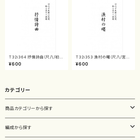
T32i364 抒情詩曲（尺八/初代
T32i353 漁村の曙（尺八/宮城
山川園松/楽譜）都山流公刊楽譜
道雄/楽譜）都山流公刊楽譜曲
¥600
¥600
曲番:2069
番:2057
カテゴリー
商品カテゴリーから探す
楽譜
編成から探す