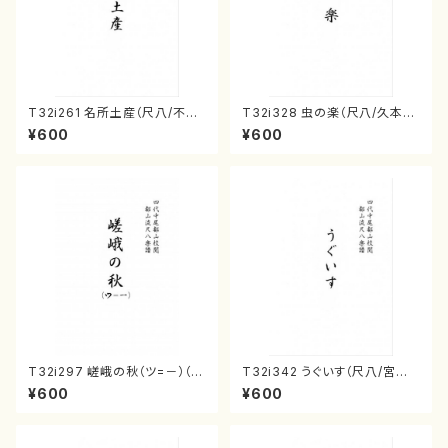
T32i261 名所土産（尺八/不詳/
T32i328 虫の楽（尺八/久本玄
楽譜）都山流公刊楽譜曲番:1113
智/楽譜）都山流公刊楽譜曲番:2
¥600
¥600
031
T32i297 嵯峨の秋（ツ=－）（尺
T32i342 うぐいす（尺八/宮城
八/菊末検校/楽譜）都山流公刊
道雄/楽譜）
¥600
¥600
楽譜曲番:1152