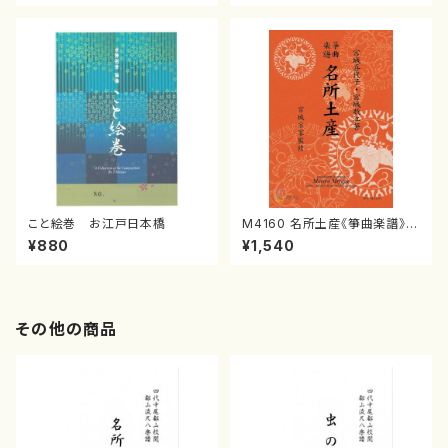
譜）
こと絵巻 お江戸日本橋
M4160 名所土産《箏曲楽譜》
（箏/宮城喜代子・宮城数江著・
¥880
¥1,540
宮城宗家監修/箏曲古典楽譜）
その他の商品