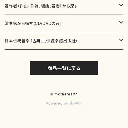
書籍
邦楽器
著作者（作曲、作詩、編曲、著者）から探す
書籍
箏・琴（ソロ）
CD・DVD
合唱
あ行
演奏家から探す(CD/DVDのみ)
テキストブック
箏・琴（合奏）
混声合唱
青木省三(アオキ ショウゾウ)
チケット
歌・声
か行
邦楽（箏、三味線、尺八等）演奏家
日本伝統音楽（古典曲,伝統楽譜出版社）
事典
三味線（ソロ）
女声合唱
青島広志（アオシマ ヒロシ）
ソプラノ
梯郁夫(カケハシ イクオ)
アルメリア（箏）
雑誌
洋楽器（鍵盤楽器）
さ行
声楽家・合唱団・朗読等
地歌箏曲（箏古典楽譜）
商品一覧に戻る
詩集
三味線（合奏）
男声合唱
秋山健治(アキヤマ ケンジ）
アルト
蔭山滸山(カゲヤマ キョザン)
石川高（笙）
邦楽ジャーナル
ピアノ（ソロ）
斉藤松声(サイトウ ショウセイ)
應和惠子（声楽・ソプラノ）
宮城道雄（宮城宗家監修）
レコード
洋楽器（弦楽器）
た行
洋楽-鍵盤楽器（ピアノ、オルガン等）演奏家
地歌箏曲（三絃古典楽譜）
尺八（ソロ）
児童合唱
秋山邦晴(アキヤマ クニハル)
テノール
景山伸夫(カゲヤマ ノブオ)
伊藤まなみ（箏）
ピアノ（連弾）
斎藤武（サイトウ タケシ）
栗友会女声アンサンブル（合唱・女声合唱）
バイオリン（ソロ）
平良伊津美(タイラ イツミ)
マリーン・ファン・ニューケルケン（ピアノ）
宮城道雄（宮城宗家監修）
雑貨・アクセサリー
洋楽器（木管楽器）
な行
洋楽-弦楽器（バイオリン、ギター等）演奏家
長唄青柳楽譜（唄、三味線楽譜）
© motherearth
Powered by
尺八（合奏）
朗読・語り
芥川也寸志（アクタガワ ヤスシ）
バリトン
葛西聖憲(カサイ マサノリ)
浦上恵子（箏）
ピアノ（合奏）
斎藤友子(サイトウ トモコ)
川口聖加（声楽・ソプラノ）
バイオリン（合奏）
田頭優子(タガシラ ユウコ)
赤城眞理（ピアノ）
フルート（ピッコロを含む）（ソロ）
内藤 明美(ナイトウ アケミ)
戸澤哲夫（バイオリン）
杵屋彌之介(青柳茂三）
用具
洋楽器（金管楽器）
は行
洋楽-木管楽器（フルート、クラリネット等）演奏家
尺八（古典楽譜、伝統楽譜出版社）
邦楽大合奏
歌曲
芦垣美穂(アシガキ ミホ)
バス
片桐朋子(カタギリ トモコ)
小笠原夏美（箏）
オルガン
佐伯圭子(サエキ ケイコ)
平野忠彦（声楽・バリトン）
ビオラ
高野喜長(タカノ キチョウ)
青柳晋（ピアノ）
フルート（ピッコロを含む）（合奏）
永井薫(ナガイ カオル）
工藤真菜（バイオリン）
トランペット
萩原正吟(ハギワラ セイギン)
河村利夫（サクソフォン）
都山楽会楽譜
洋楽器（打楽器）
ま行
洋楽-打楽器（パーカッション、マリンバ等）演奏者