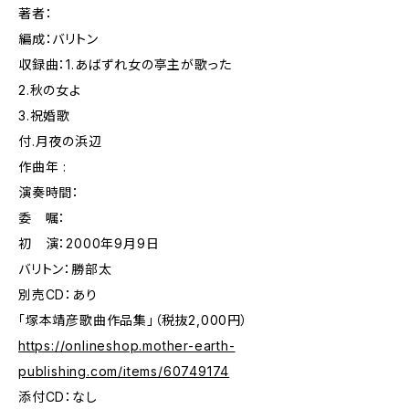
著者：
編成：バリトン
収録曲：1.あばずれ女の亭主が歌った
2.秋の女よ
3.祝婚歌
付.月夜の浜辺
作曲年 :
演奏時間：
委 嘱：
初 演：2000年9月9日
バリトン：勝部太
別売CD：あり
「塚本靖彦歌曲作品集」（税抜2,000円）
https://onlineshop.mother-earth-
publishing.com/items/60749174
添付CD：なし