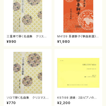
三重奏で弾く名曲集 クリスマ
M4139 吾妻獅子《箏曲楽譜》
スメドレー( 箏2/大平光美 編
（箏/宮城道雄著・宮城宗家監修/
¥990
¥1,980
曲/楽譜）
箏曲古典楽譜）
ソロで弾く名曲集 クリスマス・
K97i98 連禱 : 2台ピアノのた
イブ／恋人がサンタクロース(
めの（2 Pianos / 菊池 幸夫 /
¥770
¥2,200
箏独奏 /大平光美 編曲/楽
楽譜）