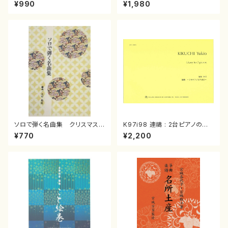
スメドレー( 箏2/大平光美 編
（箏/宮城道雄著・宮城宗家監修/
¥990
¥1,980
曲/楽譜）
箏曲古典楽譜）
ソロで弾く名曲集 クリスマス・
K97i98 連禱 : 2台ピアノのた
イブ／恋人がサンタクロース(
めの（2 Pianos / 菊池 幸夫 /
¥770
¥2,200
箏独奏 /大平光美 編曲/楽
楽譜）
譜）