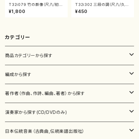
T32i079 竹の群像（尺八/初代
T32i302 三段の調（尺八/久本
山本邦山/尺八/都山式譜）都山
玄智/楽譜）都山no:2003
¥1,800
¥450
流公刊楽譜曲番:528
カテゴリー
商品カテゴリーから探す
楽譜
編成から探す
書籍
邦楽器
著作者（作曲、作詩、編曲、著者）から探す
書籍
箏・琴（ソロ）
CD・DVD
合唱
あ行
演奏家から探す(CD/DVDのみ)
テキストブック
箏・琴（合奏）
混声合唱
青木省三(アオキ ショウゾウ)
チケット
歌・声
か行
邦楽（箏、三味線、尺八等）演奏家
日本伝統音楽（古典曲,伝統楽譜出版社）