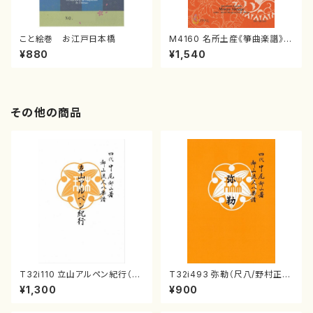
こと絵巻 お江戸日本橋
M4160 名所土産《箏曲楽譜》
（箏/宮城喜代子・宮城数江著・
¥880
¥1,540
宮城宗家監修/箏曲古典楽譜）
その他の商品
T32i110 立山アルペン紀行（尺
T32i493 弥勒（尺八/野村正
八/初代 石垣征山/尺八/都山式
峰/楽譜）都山流公刊楽譜曲番:2
¥1,300
¥900
譜）都山流公刊楽譜曲番:559
202