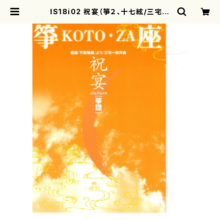
IS18i02 祝宴（箏２、十七絃/三宅一
徳/楽譜） | motherearth