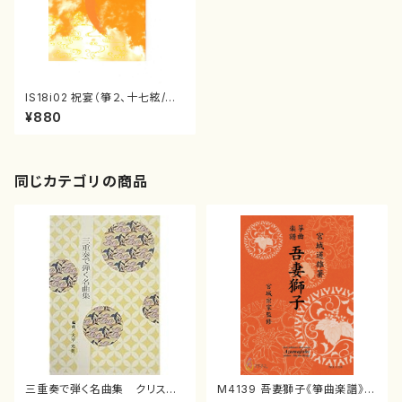
IS18i02 祝宴（箏２、十七絃/三
宅一徳/楽譜）
¥880
同じカテゴリの商品
三重奏で弾く名曲集 クリスマ
M4139 吾妻獅子《箏曲楽譜》