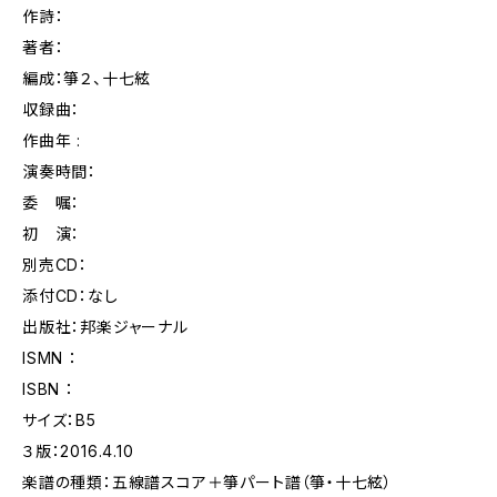
作詩：
著者：
編成：箏２、十七絃
収録曲：
作曲年 :
演奏時間：
委 嘱：
初 演：
別売CD：
添付CD：なし
出版社：邦楽ジャーナル
ISMN ：
ISBN ：
サイズ：B5
３版：2016.4.10
楽譜の種類：五線譜スコア＋箏パート譜（箏・十七絃）