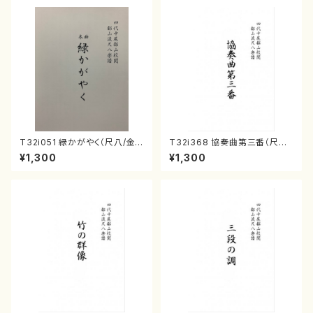
T32i051 緑かがやく（尺八/金
T32i368 協奏曲第三番（尺八/
森高山/楽譜）都山流公刊楽譜曲
唯是震一/楽譜）都山流公刊楽譜
¥1,300
¥1,300
番：50
曲番:2073