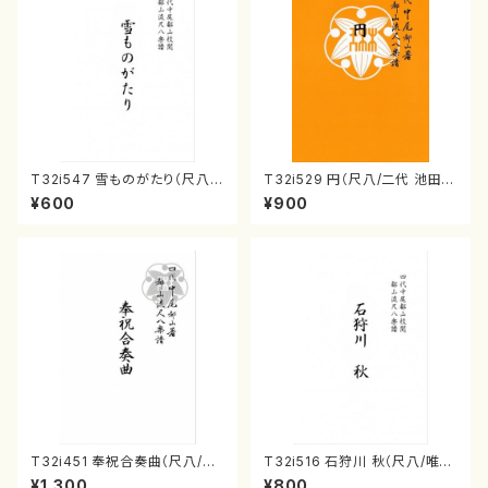
T32i547 雪ものがたり（尺八/
T32i529 円（尺八/二代 池田静
沢井忠夫/楽譜）都山流公刊楽譜
山/楽譜）都山流公刊楽譜曲番:2
¥600
¥900
曲番:2256
238
T32i451 奉祝合奏曲（尺八/久
T32i516 石狩川 秋（尺八/唯是
本玄智/楽譜）都山流公刊楽譜曲
震一/楽譜）都山no:2225
¥1,300
¥800