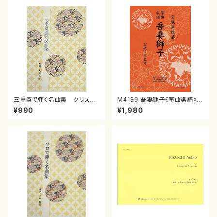
三重奏で弾く名曲集 クリスマ
M4139 吾妻獅子《箏曲楽譜》
スメドレー( 箏2/大平光美 編
（箏/宮城道雄著・宮城宗家監修/
¥990
¥1,980
曲/楽譜）
箏曲古典楽譜）