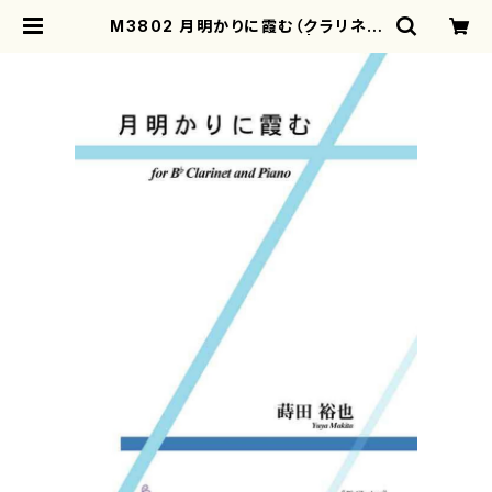
M3802 月明かりに霞む（クラリネッ
ト、ピアノ/蒔田裕也/楽譜） | mother
earth