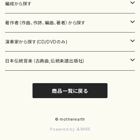
楽譜
編成から探す
書籍
邦楽器
著作者（作曲、作詩、編曲、著者）から探す
書籍
箏・琴（ソロ）
CD・DVD
合唱
あ行
演奏家から探す(CD/DVDのみ)
テキストブック
箏・琴（合奏）
混声合唱
青木省三(アオキ ショウゾウ)
チケット
歌・声
か行
邦楽（箏、三味線、尺八等）演奏家
日本伝統音楽（古典曲,伝統楽譜出版社）
事典
三味線（ソロ）
女声合唱
青島広志（アオシマ ヒロシ）
ソプラノ
梯郁夫(カケハシ イクオ)
アルメリア（箏）
雑誌
洋楽器（鍵盤楽器）
さ行
声楽家・合唱団・朗読等
地歌箏曲（箏古典楽譜）
商品一覧に戻る
詩集
三味線（合奏）
男声合唱
秋山健治(アキヤマ ケンジ）
アルト
蔭山滸山(カゲヤマ キョザン)
石川高（笙）
邦楽ジャーナル
ピアノ（ソロ）
斉藤松声(サイトウ ショウセイ)
應和惠子（声楽・ソプラノ）
宮城道雄（宮城宗家監修）
レコード
洋楽器（弦楽器）
た行
洋楽-鍵盤楽器（ピアノ、オルガン等）演奏家
地歌箏曲（三絃古典楽譜）
尺八（ソロ）
児童合唱
秋山邦晴(アキヤマ クニハル)
テノール
景山伸夫(カゲヤマ ノブオ)
伊藤まなみ（箏）
ピアノ（連弾）
斎藤武（サイトウ タケシ）
栗友会女声アンサンブル（合唱・女声合唱）
バイオリン（ソロ）
平良伊津美(タイラ イツミ)
マリーン・ファン・ニューケルケン（ピアノ）
宮城道雄（宮城宗家監修）
雑貨・アクセサリー
洋楽器（木管楽器）
な行
洋楽-弦楽器（バイオリン、ギター等）演奏家
長唄青柳楽譜（唄、三味線楽譜）
© motherearth
Powered by
尺八（合奏）
朗読・語り
芥川也寸志（アクタガワ ヤスシ）
バリトン
葛西聖憲(カサイ マサノリ)
浦上恵子（箏）
ピアノ（合奏）
斎藤友子(サイトウ トモコ)
川口聖加（声楽・ソプラノ）
バイオリン（合奏）
田頭優子(タガシラ ユウコ)
赤城眞理（ピアノ）
フルート（ピッコロを含む）（ソロ）
内藤 明美(ナイトウ アケミ)
戸澤哲夫（バイオリン）
杵屋彌之介(青柳茂三）
用具
洋楽器（金管楽器）
は行
洋楽-木管楽器（フルート、クラリネット等）演奏家
尺八（古典楽譜、伝統楽譜出版社）