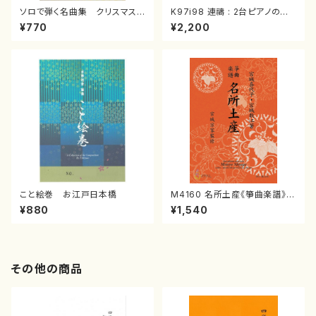
ソロで弾く名曲集 クリスマス・
K97i98 連禱 : 2台ピアノのた
イブ／恋人がサンタクロース(
めの（2 Pianos / 菊池 幸夫 /
¥770
¥2,200
箏独奏 /大平光美 編曲/楽
楽譜）
譜）
こと絵巻 お江戸日本橋
M4160 名所土産《箏曲楽譜》
（箏/宮城喜代子・宮城数江著・
¥880
¥1,540
宮城宗家監修/箏曲古典楽譜）
その他の商品