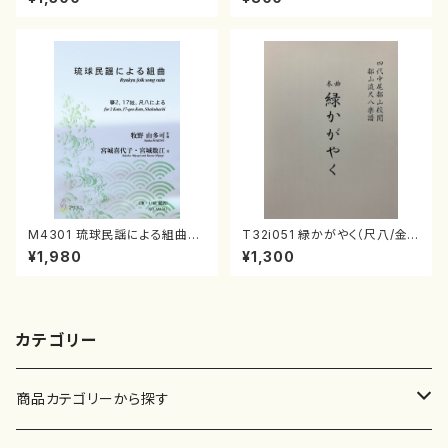
番:2158
M4301 琉球民謡による組曲
T32i051 緑かがやく（尺八/金
（箏/牧野由多可作曲/宮城喜代
森高山/楽譜）都山流公刊楽譜曲
¥1,980
¥1,300
子・宮城数江著/箏曲楽譜）
番：50
カテゴリー
商品カテゴリーから探す