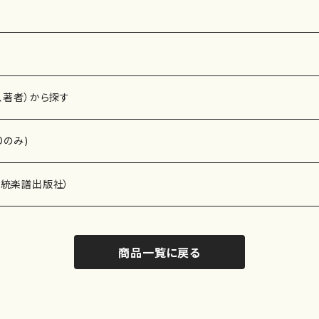
、著者）から探す
Dのみ)
）演奏家
伝統楽譜出版社）
商品一覧に戻る
)
オルガン等）演奏家
譜）
唱・女声合唱）
ン（ピアノ）
、ギター等）演奏家
線楽譜）