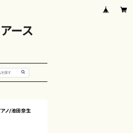
アース
ir（ピアノ/池田奈生