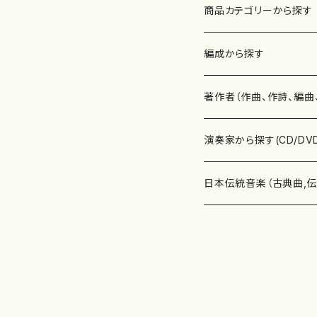
商品カテゴリーから探す
楽譜
編成から探す
書籍
邦楽器
著作者（作曲、作詩、編曲
書籍
箏・琴（ソロ）
CD・DVD
合唱
あ行
演奏家から探す(CD/DV
テキストブック
箏・琴（合奏）
混声合唱
青木省三(アオキ ショウゾウ)
チケット
歌・声
か行
邦楽（箏、三味線、尺八等
日本伝統音楽（古典曲,
事典
三味線（ソロ）
女声合唱
青島広志（アオシマ ヒロシ）
ソプラノ
梯郁夫(カケハシ イクオ)
アルメリア（箏）
雑誌
洋楽器（鍵盤楽器）
さ行
声楽家・合唱団・朗読等
地歌箏曲（箏古典楽譜）
詩集
三味線（合奏）
男声合唱
秋山健治(アキヤマ ケンジ）
アルト
蔭山滸山(カゲヤマ キョザン)
石川高（笙）
邦楽ジャーナル
ピアノ（ソロ）
斉藤松声(サイトウ ショウセイ
應和惠子（声楽・ソプラノ）
宮城道雄（宮城宗家監修）
レコード
洋楽器（弦楽器）
た行
洋楽-鍵盤楽器（ピアノ、
地歌箏曲（三絃古典楽
尺八（ソロ）
児童合唱
秋山邦晴(アキヤマ クニハル)
テノール
景山伸夫(カゲヤマ ノブオ)
伊藤まなみ（箏）
ピアノ（連弾）
斎藤武（サイトウ タケシ）
栗友会女声アンサンブル（合
バイオリン（ソロ）
平良伊津美(タイラ イツミ)
マリーン・ファン・ニューケルケ
宮城道雄（宮城宗家監修）
雑貨・アクセサリー
洋楽器（木管楽器）
な行
洋楽-弦楽器（バイオリン
長唄青柳楽譜（唄、三味