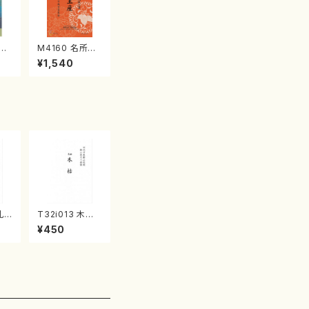
江
M4160 名所土
産《箏曲楽譜》
¥1,540
（箏/宮城喜代
子・宮城数江著・
宮城宗家監修/
箏曲古典楽譜）
礼
T32i013 木枯
一休
（尺八/流祖 中尾
¥450
山
都山/楽譜）都山
公
流公刊楽譜曲
78
番：13.1