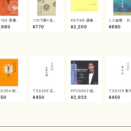
4139 吾妻獅
ソロで弾く名曲
K97i98 連禱 :
こと絵巻 お
《箏曲楽譜》
集 クリスマス・
2台ピアノのため
戸日本橋
,980
¥770
¥2,200
¥880
箏/宮城道雄
イブ／恋人がサ
の（2 Pianos /
・宮城宗家監
ンタクロース(
菊池 幸夫 / 楽
/箏曲古典楽
箏独奏 /大平
譜）
）
光美 編曲/楽
譜）
2i354 初夏
T32i259 五段
PPCA602 田村
T32i129 紫
小川（尺八/初
の調（尺八/八橋
響デビューアル
法（尺八/伝
450
¥450
¥2,933
¥450
 富山清琴/楽
検校/楽譜）都山
バム(ピアノ/田村
宗純/尺八/都
）都山流公刊
流公刊楽譜曲番:
響/CD)
式譜）都山流
譜曲番:2058
1111
刊楽譜曲番:5