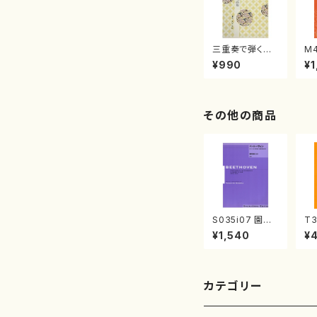
三重奏で弾く名
M
曲集 クリスマ
子
¥990
¥1
スメドレー( 箏
（
2/大平光美 編
著
曲/楽譜）
修
譜
その他の商品
S035i07 園田
T3
高弘校訂版 ﾍﾞｰ
の
¥1,540
¥
ﾄｰヴｪﾝ･ﾋﾟｱﾉ･ｿﾅ
代
ﾀ 第7番｢ﾆ長調｣
譜
op10-3（ピアノ
楽
ソロ/園田 高弘/
楽譜）
カテゴリー