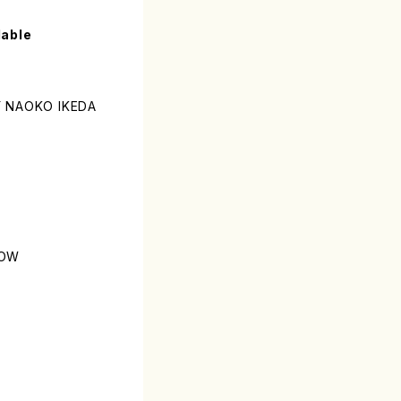
lable
 NAOKO IKEDA
BOW