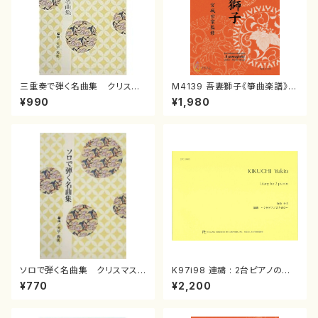
三重奏で弾く名曲集 クリスマ
M4139 吾妻獅子《箏曲楽譜》
スメドレー( 箏2/大平光美 編
（箏/宮城道雄著・宮城宗家監修/
¥990
¥1,980
曲/楽譜）
箏曲古典楽譜）
ソロで弾く名曲集 クリスマス・
K97i98 連禱 : 2台ピアノのた
イブ／恋人がサンタクロース(
めの（2 Pianos / 菊池 幸夫 /
¥770
¥2,200
箏独奏 /大平光美 編曲/楽
楽譜）
譜）