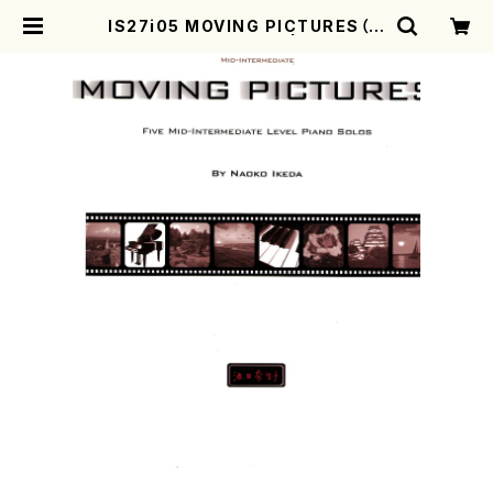
IS27i05 MOVING PICTURES（ピ
アノ/池田奈生子/楽譜） | mothere
arth