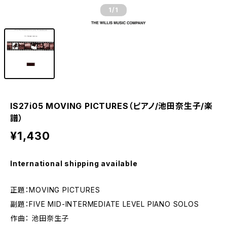
1
/1
IS27i05 MOVING PICTURES（ピアノ/池田奈生子/楽
譜）
¥1,430
International shipping available
正題：MOVING PICTURES
副題：FIVE MID-INTERMEDIATE LEVEL PIANO SOLOS
作曲： 池田奈生子