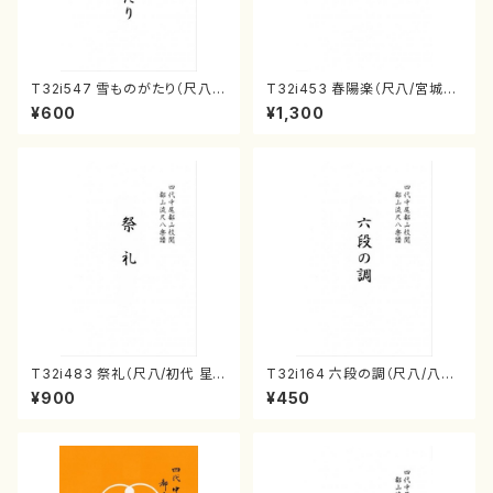
T32i547 雪ものがたり（尺八/
T32i453 春陽楽（尺八/宮城道
沢井忠夫/楽譜）都山流公刊楽譜
雄/楽譜）都山流公刊楽譜曲番:2
¥600
¥1,300
曲番:2256
160
T32i483 祭礼（尺八/初代 星
T32i164 六段の調（尺八/八橋
田一山/楽譜）都山流公刊楽譜曲
検校/楽譜）都山流公刊楽譜曲
¥900
¥450
番:2191
番:1016