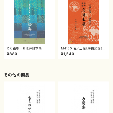
こと絵巻 お江戸日本橋
M4160 名所土産《箏曲楽譜》
（箏/宮城喜代子・宮城数江著・
¥880
¥1,540
宮城宗家監修/箏曲古典楽譜）
その他の商品