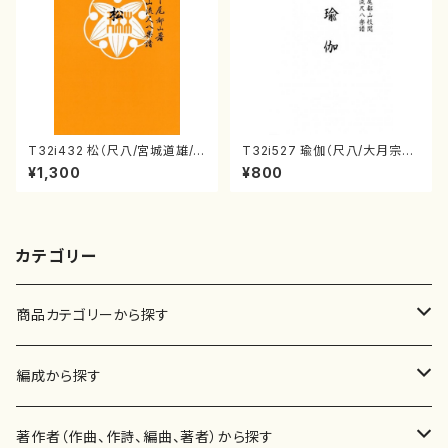
T32i432 松（尺八/宮城道雄/
T32i527 瑜伽（尺八/大月宗明/
楽譜）都山流公刊楽譜曲番:213
楽譜）都山流公刊楽譜曲番:223
¥1,300
¥800
8
6
カテゴリー
商品カテゴリーから探す
楽譜
編成から探す
書籍
邦楽器
著作者（作曲、作詩、編曲、著者）から探す