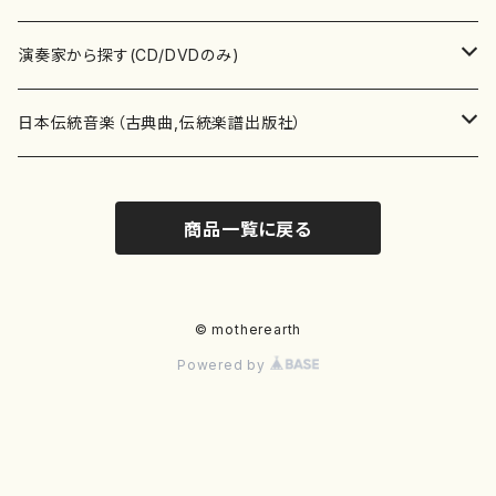
書籍
箏・琴（ソロ）
CD・DVD
合唱
あ行
演奏家から探す(CD/DVDのみ)
テキストブック
箏・琴（合奏）
混声合唱
青木省三(アオキ ショウゾウ)
チケット
歌・声
か行
邦楽（箏、三味線、尺八等）演奏家
日本伝統音楽（古典曲,伝統楽譜出版社）
事典
三味線（ソロ）
女声合唱
青島広志（アオシマ ヒロシ）
ソプラノ
梯郁夫(カケハシ イクオ)
アルメリア（箏）
雑誌
洋楽器（鍵盤楽器）
さ行
声楽家・合唱団・朗読等
地歌箏曲（箏古典楽譜）
商品一覧に戻る
詩集
三味線（合奏）
男声合唱
秋山健治(アキヤマ ケンジ）
アルト
蔭山滸山(カゲヤマ キョザン)
石川高（笙）
邦楽ジャーナル
ピアノ（ソロ）
斉藤松声(サイトウ ショウセイ)
應和惠子（声楽・ソプラノ）
宮城道雄（宮城宗家監修）
レコード
洋楽器（弦楽器）
た行
洋楽-鍵盤楽器（ピアノ、オルガン等）演奏家
地歌箏曲（三絃古典楽譜）
尺八（ソロ）
児童合唱
秋山邦晴(アキヤマ クニハル)
テノール
景山伸夫(カゲヤマ ノブオ)
伊藤まなみ（箏）
ピアノ（連弾）
斎藤武（サイトウ タケシ）
栗友会女声アンサンブル（合唱・女声合唱）
バイオリン（ソロ）
平良伊津美(タイラ イツミ)
マリーン・ファン・ニューケルケン（ピアノ）
宮城道雄（宮城宗家監修）
雑貨・アクセサリー
洋楽器（木管楽器）
な行
洋楽-弦楽器（バイオリン、ギター等）演奏家
長唄青柳楽譜（唄、三味線楽譜）
© motherearth
Powered by
尺八（合奏）
朗読・語り
芥川也寸志（アクタガワ ヤスシ）
バリトン
葛西聖憲(カサイ マサノリ)
浦上恵子（箏）
ピアノ（合奏）
斎藤友子(サイトウ トモコ)
川口聖加（声楽・ソプラノ）
バイオリン（合奏）
田頭優子(タガシラ ユウコ)
赤城眞理（ピアノ）
フルート（ピッコロを含む）（ソロ）
内藤 明美(ナイトウ アケミ)
戸澤哲夫（バイオリン）
杵屋彌之介(青柳茂三）
用具
洋楽器（金管楽器）
は行
洋楽-木管楽器（フルート、クラリネット等）演奏家
尺八（古典楽譜、伝統楽譜出版社）
邦楽大合奏
歌曲
芦垣美穂(アシガキ ミホ)
バス
片桐朋子(カタギリ トモコ)
小笠原夏美（箏）
オルガン
佐伯圭子(サエキ ケイコ)
平野忠彦（声楽・バリトン）
ビオラ
高野喜長(タカノ キチョウ)
青柳晋（ピアノ）
フルート（ピッコロを含む）（合奏）
永井薫(ナガイ カオル）
工藤真菜（バイオリン）
トランペット
萩原正吟(ハギワラ セイギン)
河村利夫（サクソフォン）
都山楽会楽譜
洋楽器（打楽器）
ま行
洋楽-打楽器（パーカッション、マリンバ等）演奏者
篠笛